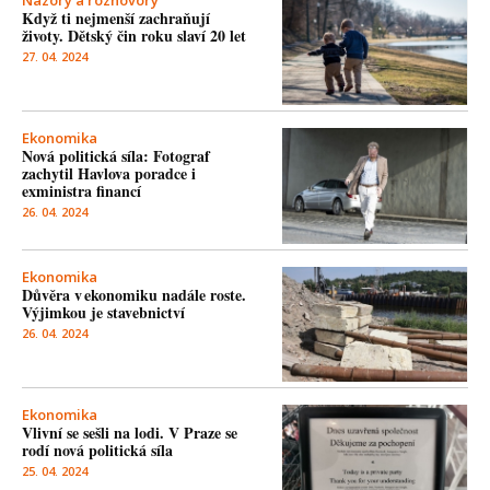
Názory a rozhovory
Když ti nejmenší zachraňují
životy. Dětský čin roku slaví 20 let
27. 04. 2024
Ekonomika
Nová politická síla: Fotograf
zachytil Havlova poradce i
exministra financí
26. 04. 2024
Ekonomika
Důvěra v ekonomiku nadále roste.
Výjimkou je stavebnictví
26. 04. 2024
Ekonomika
Vlivní se sešli na lodi. V Praze se
rodí nová politická síla
25. 04. 2024