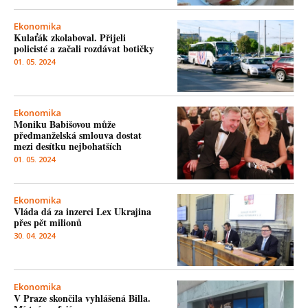
Ekonomika
Kulaťák zkolaboval. Přijeli
policisté a začali rozdávat botičky
01. 05. 2024
Ekonomika
Moniku Babišovou může
předmanželská smlouva dostat
mezi desítku nejbohatších
01. 05. 2024
Ekonomika
Vláda dá za inzerci Lex Ukrajina
přes pět milionů
30. 04. 2024
Ekonomika
V Praze skončila vyhlášená Billa.