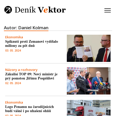
Autor: Daniel Kolman
Ekonomika
Spiknutí proti Zemanovi vydělalo
miliony za pět dnů
03. 05. 2024
Názory a rozhovory
Zákulisí TOP 09: Nový ministr je
prý pomstou Jiřímu Pospíšilovi
02. 05. 2024
Ekonomika
Logo Penamu na čarodějnicích
budí vášně i po uhašení ohňů
02. 05. 2024