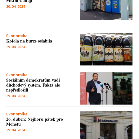
Místní zoufají
30. 04. 2024
Ekonomika
Kofola na burze oslabila
29. 04. 2024
Ekonomika
Sociálním demokratům vadí
důchodový systém. Fakta ale
nepředložili
29. 04. 2024
Ekonomika
26. duben: Nejhorší pátek pro
Monetu
29. 04. 2024