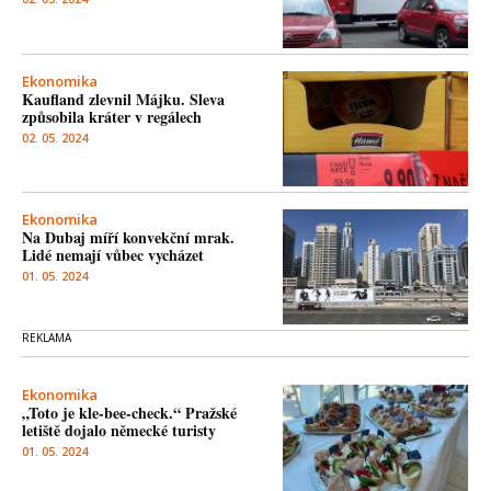
Ekonomika
Kaufland zlevnil Májku. Sleva
způsobila kráter v regálech
02. 05. 2024
Ekonomika
Na Dubaj míří konvekční mrak.
Lidé nemají vůbec vycházet
01. 05. 2024
Ekonomika
„Toto je kle-bee-check.“ Pražské
letiště dojalo německé turisty
01. 05. 2024