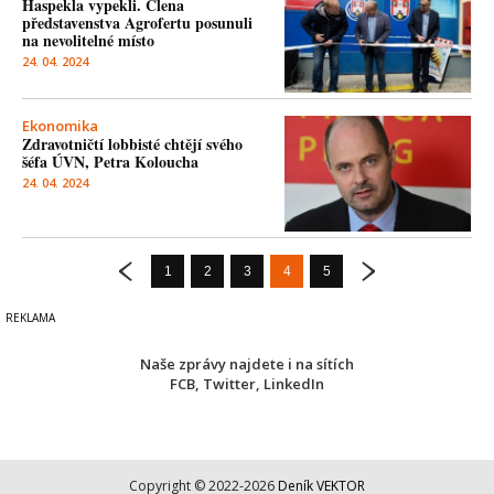
Haspekla vypekli. Člena
představenstva Agrofertu posunuli
na nevolitelné místo
24. 04. 2024
Ekonomika
Zdravotničtí lobbisté chtějí svého
šéfa ÚVN, Petra Koloucha
24. 04. 2024
1
2
3
4
5
Naše zprávy najdete i na sítích
FCB
,
Twitter
,
LinkedIn
Copyright © 2022-2026
Deník VEKTOR