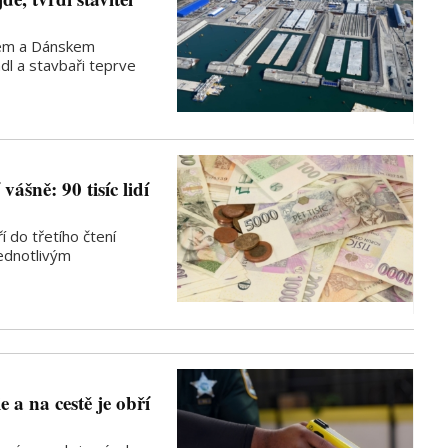
em a Dánskem
dl a stavbaři teprve
ášně: 90 tisíc lidí
 do třetího čtení
jednotlivým
 a na cestě je obří