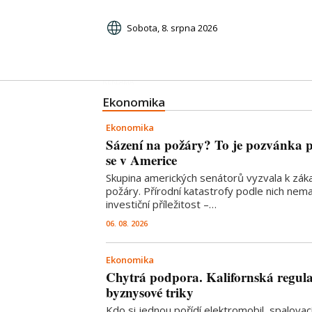
Sobota, 8. srpna 2026
Ekonomika
Ekonomika
Sázení na požáry? To je pozvánka p
se v Americe
Skupina amerických senátorů vyzvala k záka
požáry. Přírodní katastrofy podle nich nemaj
investiční příležitost –…
06. 08. 2026
Ekonomika
Chytrá podpora. Kalifornská regula
byznysové triky
Kdo si jednou pořídí elektromobil, spalovac