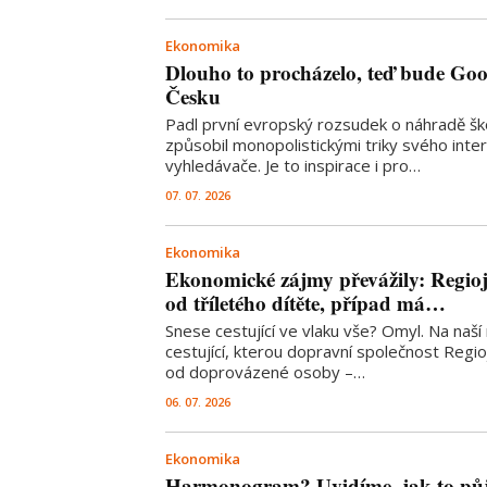
Ekonomika
Dlouho to procházelo, teď bude Googl
Česku
Padl první evropský rozsudek o náhradě š
způsobil monopolistickými triky svého int
vyhledávače. Je to inspirace i pro…
07. 07. 2026
Ekonomika
Ekonomické zájmy převážily: Regioj
od tříletého dítěte, případ má…
Snese cestující ve vlaku vše? Omyl. Na naší 
cestující, kterou dopravní společnost Regio
od doprovázené osoby –…
06. 07. 2026
Ekonomika
Harmonogram? Uvidíme, jak to půjde