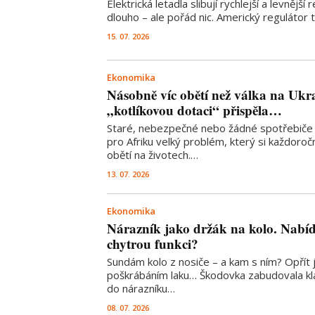
Elektrická letadla slibují rychlejší a levnější
dlouho – ale pořád nic. Americký regulátor t
15. 07. 2026
Ekonomika
Násobně víc obětí než válka na Ukra
„kotlíkovou dotaci“ přispěla…
Staré, nebezpečné nebo žádné spotřebiče 
pro Afriku velký problém, který si každoroč
obětí na životech.…
13. 07. 2026
Ekonomika
Nárazník jako držák na kolo. Nab
chytrou funkci?
Sundám kolo z nosiče – a kam s ním? Opřít j
poškrábáním laku… Škodovka zabudovala kla
do nárazníku…
08. 07. 2026