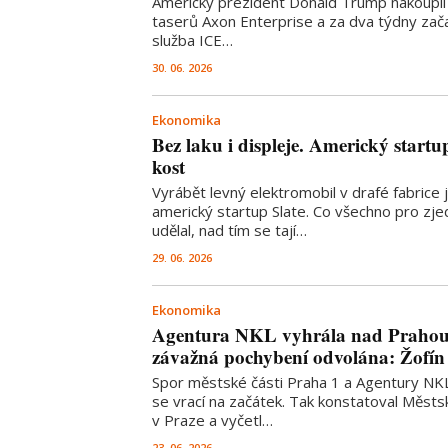
Americký prezident Donald Trump nakoupil 
taserů Axon Enterprise a za dva týdny zača
služba ICE…
30. 06. 2026
Ekonomika
Bez laku i displeje. Americký startu
kost
Vyrábět levný elektromobil v drafé fabrice j
americký startup Slate. Co všechno pro zj
udělal, nad tím se tají…
29. 06. 2026
Ekonomika
Agentura NKL vyhrála nad Prahou
závažná pochybení odvolána: Žofí
Spor městské části Praha 1 a Agentury NK
se vrací na začátek. Tak konstatoval Městs
v Praze a vyčetl…
23. 06. 2026