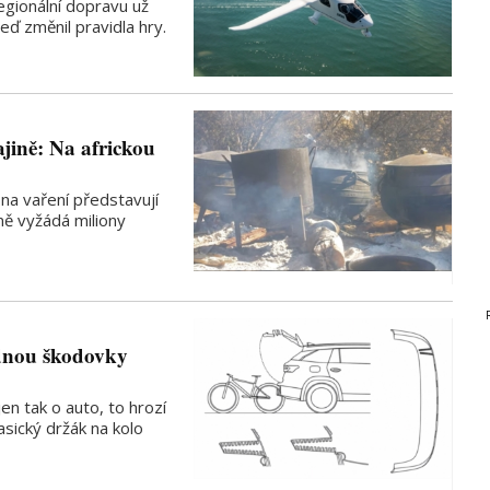
 regionální dopravu už
eď změnil pravidla hry.
jině: Na africkou
na vaření představují
ně vyžádá miliony
ídnou škodovky
en tak o auto, to hrozí
sický držák na kolo