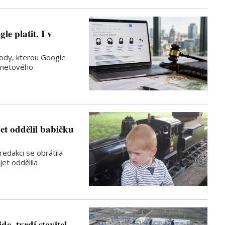
e platit. I v
kody, kterou Google
ernetového
et oddělil babičku
redakci se obrátila
jet oddělila
, tvrdí stavitel