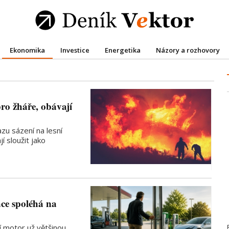
Ekonomika
Investice
Energetika
Názory a rozhovory
ro žháře, obávají
zu sázení na lesní
í sloužit jako
ce spoléhá na
í motor už většinou