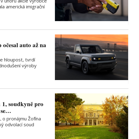
v únoru akcie výrobce
la americká imigrační
p očesal auto až na
e hloupost, tvrdí
ednodušení výroby
 1, soudkyně pro
n se…
L o pronájmu Žofína
ký odvolací soud