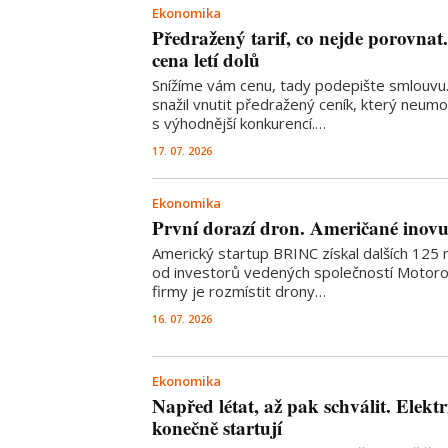
Ekonomika
Předražený tarif, co nejde porovnat
cena letí dolů
Snížíme vám cenu, tady podepište smlouvu
snažil vnutit předražený ceník, který neum
s výhodnější konkurencí.…
17. 07. 2026
Ekonomika
První dorazí dron. Američané inovuj
Americký startup BRINC získal dalších 125 
od investorů vedených společností Motorol
firmy je rozmístit drony…
16. 07. 2026
Ekonomika
Napřed létat, až pak schválit. Elektr
konečně startují