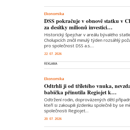
Ekonomika
DSS pokračuje v obnově statku v Ch
za desítky milionů investici…
Historický špejchar v areálu bývalého stat
Cholupicích zničil minulý týden rozsáhlý po
pro společnost DSS a.s.…
22. 07. 2026
Ekonomika
Odtrhli ji od tříletého vnuka, nevzd
babička přinutila Regiojet k…
Odtržení rodin, doprovázených dětí případn
kteří si zakoupili jízdenku společně by se m
společnosti Regiojet…
20. 07. 2026