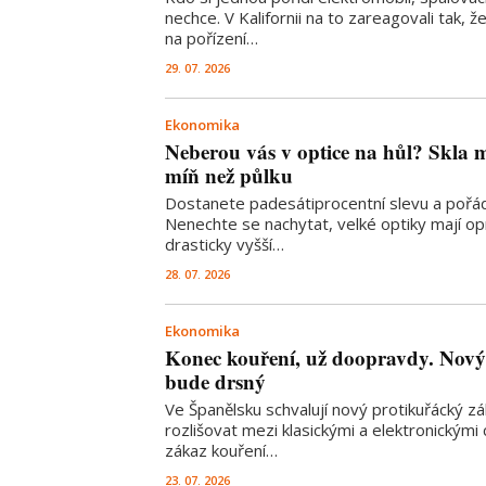
nechce. V Kalifornii na to zareagovali tak, ž
na pořízení…
29. 07. 2026
Ekonomika
Neberou vás v optice na hůl? Skla m
míň než půlku
Dostanete padesátiprocentní slevu a pořád 
Nenechte se nachytat, velké optiky mají o
drasticky vyšší…
28. 07. 2026
Ekonomika
Konec kouření, už doopravdy. Nový
bude drsný
Ve Španělsku schvalují nový protikuřácký z
rozlišovat mezi klasickými a elektronickými 
zákaz kouření…
23. 07. 2026