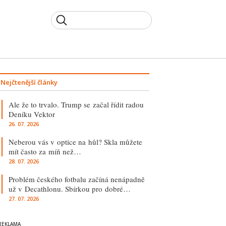
Nejčtenější články
Ale že to trvalo. Trump se začal řídit radou
Deníku Vektor
26. 07. 2026
Neberou vás v optice na hůl? Skla můžete
mít často za míň než…
28. 07. 2026
Problém českého fotbalu začíná nenápadně
už v Decathlonu. Sbírkou pro dobré…
27. 07. 2026