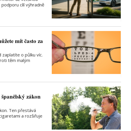
e podporu cílí výhradně
ůžete mít často za
zaplatíte o půlku víc.
proti těm malým
 španělský zákon
ákon. Ten přestává
cigaretami a rozšiřuje