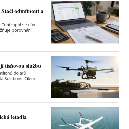
. Stačí odmítnout a
. Centropol se nám
ožňuje porovnání
í tísňovou službu
milionů dolarů
a Solutions. Cílem
ická letadla