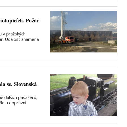
olupicích. Požár
ku v pražských
žár. Událost znamená
ala se. Slovenská
ě dalších pasažérů,
ělo u dopravní