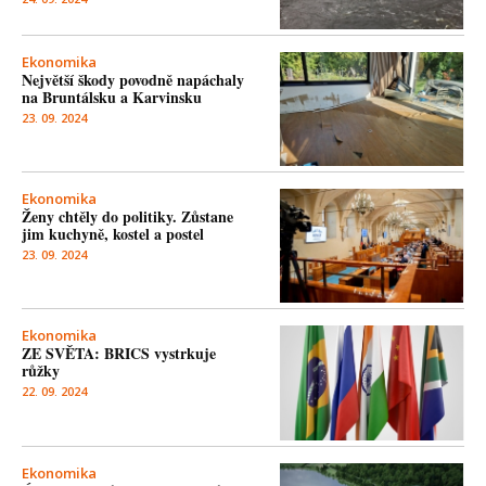
Ekonomika
Největší škody povodně napáchaly
na Bruntálsku a Karvinsku
23. 09. 2024
Ekonomika
Ženy chtěly do politiky. Zůstane
jim kuchyně, kostel a postel
23. 09. 2024
Ekonomika
ZE SVĚTA: BRICS vystrkuje
růžky
22. 09. 2024
Ekonomika