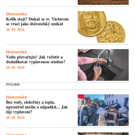
Ekonomika
Kolik stojí? Dukát se sv. Václavem
se vrací jako sběratelský unikát
26. 09. 2024
Ekonomika
Vodu převařujte! Jak vyčistit a
dezinfikovat vyplavenou studnu?
26. 09. 2024
Ekonomika
Bez vody, elektřiny a tepla,
uprostřed mršin a odpadků... Jak
žijí vyplavení?
25. 09. 2024