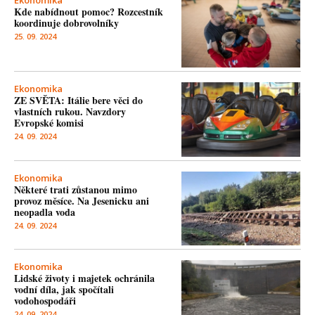
Ekonomika
Kde nabídnout pomoc? Rozcestník
koordinuje dobrovolníky
25. 09. 2024
Ekonomika
ZE SVĚTA: Itálie bere věci do
vlastních rukou. Navzdory
Evropské komisi
24. 09. 2024
Ekonomika
Některé trati zůstanou mimo
provoz měsíce. Na Jesenicku ani
neopadla voda
24. 09. 2024
Ekonomika
Lidské životy i majetek ochránila
vodní díla, jak spočítali
vodohospodáři
24. 09. 2024