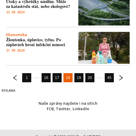
Útoky a výhrůžky násilím. Může
za katastrofu stát, nebo ekologové?
22. 09. 2024
Ekonomika
Žloutenka, úplavice, tyfus. Po
záplavách hrozí infekční nemoci
21. 09. 2024
1
16
17
18
19
20
45
Naše zprávy najdete i na sítích
FCB
,
Twitter
,
LinkedIn