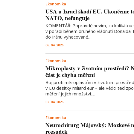
Ekonomika
USA a Izrael škodí EU. Ukončeme to
NATO, nefunguje
KOMENTÁŘ: Popravdě nevím, za kolikátou 
v pořadí během druhého vládnutí Donalda 
do Iránu vyhecované…
06. 04. 2026
Ekonomika
Mikroplasty v životním prostředí? N
část je chyba měření
Boj proti mikroplastům v životním prostře
v EU desítky miliard eur – ale vědci teď zp
měření jejich množství.…
02. 04. 2026
Ekonomika
Neurochirurg Májovský: Mozkové n
rozsudek