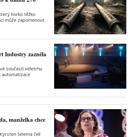
 který horko těžko
anci může zapomenout.
t Industry zazněla
vé součástí veletrhu
ak automatizace
da, manželka chce
Kyrsten Sinema čelí