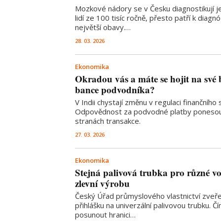
Mozkové nádory se v Česku diagnostikují j
lidí ze 100 tisíc ročně, přesto patří k diagn
největší obavy.…
28. 03. 2026
Ekonomika
Okradou vás a máte se hojit na své 
bance podvodníka?
V Indii chystají změnu v regulaci finančního
Odpovědnost za podvodné platby ponesou
stranách transakce.
27. 03. 2026
Ekonomika
Stejná palivová trubka pro různé vo
zlevní výrobu
Český Úřad průmyslového vlastnictví zveře
přihlášku na univerzální palivovou trubku. Č
posunout hranici…