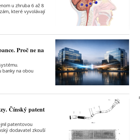
enom u zhruba 6 až 8
ózám, které vyvolávají
bance. Proč ne na
 systému.
 banky na obou
zy. Čínský patent
jnil patentovou
ínský dodavatel zkouší