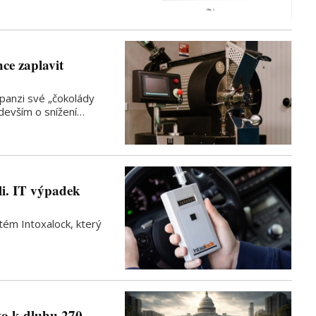
ce zaplavit
xpanzi své „čokolády
edevším o snížení…
li. IT výpadek
tém Intoxalock, který
to k dluhu 270