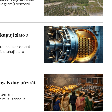
kilogramů senzorů
kupují zlato a
te, na úkor dolarů
c stahují zlato
ny. Kvóty převrátí
ů ženám.
 musí sáhnout