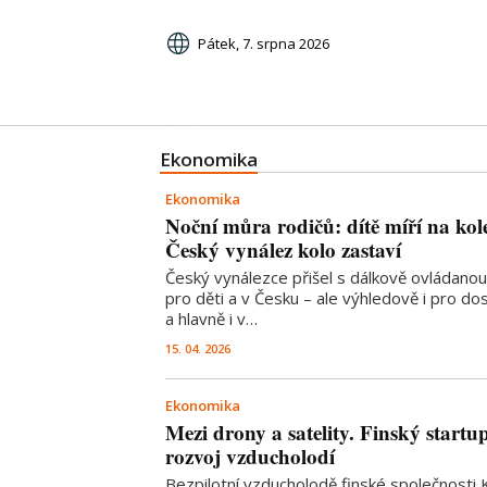
Pátek, 7. srpna 2026
Ekonomika
Ekonomika
Noční můra rodičů: dítě míří na ko
Český vynález kolo zastaví
Český vynálezce přišel s dálkově ovládanou
pro děti a v Česku – ale výhledově i pro do
a hlavně i v…
15. 04. 2026
Ekonomika
Mezi drony a satelity. Finský startup
rozvoj vzducholodí
Bezpilotní vzducholodě finské společnosti Ke