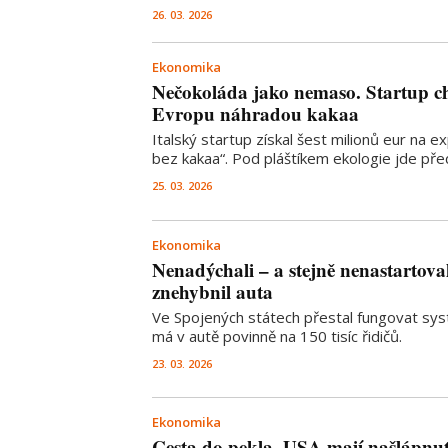
26. 03. 2026
Ekonomika
Nečokoláda jako nemaso. Startup ch
Evropu náhradou kakaa
Italský startup získal šest milionů eur na e
bez kakaa“. Pod pláštíkem ekologie jde př
25. 03. 2026
Ekonomika
Nenadýchali – a stejně nenastartova
znehybnil auta
Ve Spojených státech přestal fungovat sys
má v autě povinně na 150 tisíc řidičů.
23. 03. 2026
Ekonomika
Cesta do pekla. USA mají našlápnu