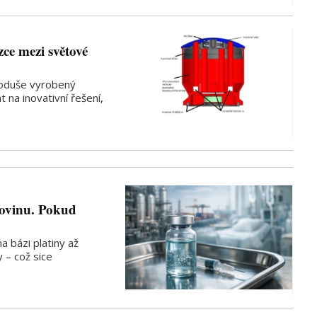
zce mezi světové
dnoduše vyrobený
 na inovativní řešení,
kovinu. Pokud
na bázi platiny až
 – což sice