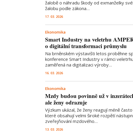
žalobě o náhradu škody od exmanželky své
žalobu podle zákona…
17. 03. 2026
Ekonomika
Smart Industry na veletrhu AMPE
o digitální transformaci průmyslu
Na brněnském výstavišti letos proběhne spe
konference Smart Industry v rámci veletr
zaměřená na digitalizaci výroby…
16. 03. 2026
Ekonomika
Mzdy budou povinně už v inzerátech
ale ženy odrazuje
Výzkum ukázal, že ženy reagují méně často 
které obsahují velmi široké rozpětí nástup
zveřejňování mzdového…
13. 03. 2026