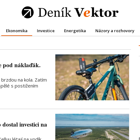
Ekonomika
Investice
Energetika
Názory a rozhovory
le pod náklaďák.
 brzdou na kola. Zatím
spělé s postižením
 dostal investici na
lluu létají na vodík,