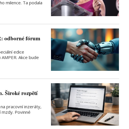
ho milence. Ta podala
R: odborné fórum
ciální edice
hu AMPER. Akce bude
. Široké rozpětí
na pracovní inzeráty,
ní mzdy. Povinné