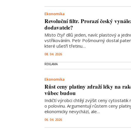
Ekonomika
Revoluční filtr. Prorazí český vynále
dodavatele?
Místo čtyř dílů jeden, navíc plastový a je
vstřikováním. Petr Pošmourný dostal patent
které ušetří třetinu…
08. 04. 2026
Ekonomika
Růst ceny platiny zdraží léky na ra
vůbec budou
Indičtí výrobci chtějí zvýšit ceny cytostatik 
o polovinu. Argumentují růstem ceny platiny
ekonomicky nevychází, ale…
06. 04. 2026