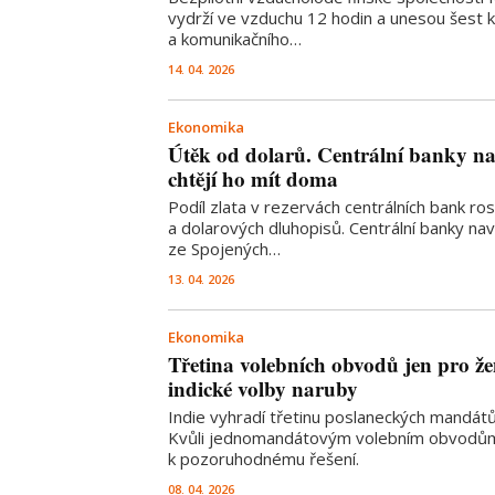
vydrží ve vzduchu 12 hodin a unesou šest 
a komunikačního…
14. 04. 2026
Ekonomika
Útěk od dolarů. Centrální banky na
chtějí ho mít doma
Podíl zlata v rezervách centrálních bank ros
a dolarových dluhopisů. Centrální banky naví
ze Spojených…
13. 04. 2026
Ekonomika
Třetina volebních obvodů jen pro že
indické volby naruby
Indie vyhradí třetinu poslaneckých mandát
Kvůli jednomandátovým volebním obvodům
k pozoruhodnému řešení.
08. 04. 2026