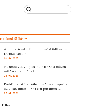
Nejčtenější články
Ale že to trvalo. Trump se začal řídit radou
Deníku Vektor
26. 07. 2026
Neberou vás v optice na hůl? Skla můžete
mít často za míň než…
28. 07. 2026
Problém českého fotbalu začíná nenápadně
už v Decathlonu. Sbírkou pro dobré…
27. 07. 2026