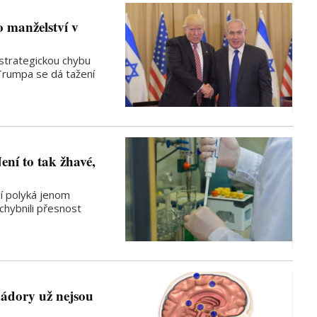
 manželství v
strategickou chybu
Trumpa se dá tažení
ení to tak žhavé,
dí polyká jenom
ochybnili přesnost
ádory už nejsou