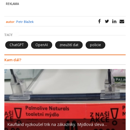
autor:
Petr Blažek
TAGY
ChatGPT
OpenAI
zneužití dat
policie
Kam dál?
Kaufland vyzkoušel trik na zákazníky. Mýdlová sleva…