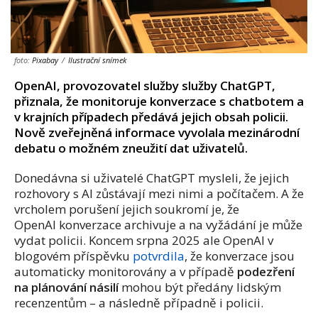
foto:
Pixabay
/
Ilustrační snímek
OpenAI, provozovatel služby služby ChatGPT,
přiznala, že monitoruje konverzace s chatbotem a
v krajních případech předává jejich obsah policii.
Nově zveřejněná informace vyvolala mezinárodní
debatu o možném zneužití dat uživatelů.
Donedávna si uživatelé ChatGPT mysleli, že jejich
rozhovory s AI zůstávají mezi nimi a počítačem. A že
vrcholem porušení jejich soukromí je, že
OpenAI konverzace archivuje a na vyžádání je může
vydat policii. Koncem srpna 2025 ale OpenAI v
blogovém příspěvku
potvrdila
, že konverzace jsou
automaticky monitorovány a v případě
podezření
na plánování násilí
mohou být předány lidským
recenzentům – a následně případně i policii.