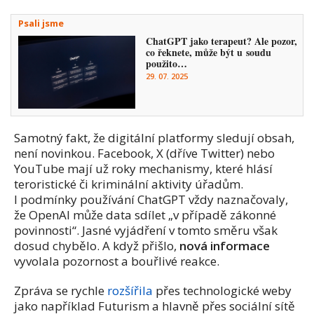
Psali jsme
ChatGPT jako terapeut? Ale pozor,
co řeknete, může být u soudu
použito…
29. 07. 2025
Samotný fakt, že digitální platformy sledují obsah,
není novinkou. Facebook, X (dříve Twitter) nebo
YouTube mají už roky mechanismy, které hlásí
teroristické či kriminální aktivity úřadům.
I podmínky používání ChatGPT vždy naznačovaly,
že OpenAI může data sdílet „v případě zákonné
povinnosti“. Jasné vyjádření v tomto směru však
dosud chybělo. A když přišlo,
nová informace
vyvolala pozornost a bouřlivé reakce.
Zpráva se rychle
rozšířila
přes technologické weby
jako například Futurism a hlavně přes sociální sítě