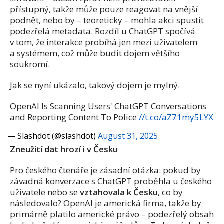
přístupný, takže může pouze reagovat na vnější
podnět, nebo by – teoreticky – mohla akci spustit
podezřelá metadata. Rozdíl u ChatGPT spočívá
v tom, že interakce probíhá jen mezi uživatelem
a systémem, což může budit dojem většího
soukromí.
Jak se nyní ukázalo, takový dojem je mylný.
OpenAI Is Scanning Users' ChatGPT Conversations
and Reporting Content To Police
//t.co/aZ71my5LYX
— Slashdot (@slashdot)
August 31, 2025
Zneužití dat hrozí i v Česku
Pro českého čtenáře je zásadní otázka: pokud by
závadná konverzace s ChatGPT proběhla u českého
uživatele nebo se
vztahovala k Česku
, co by
následovalo? OpenAI je americká firma, takže by
primárně platilo americké právo – podezřelý obsah