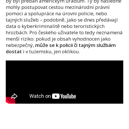
by byl předán americkým úřadům. Ty by následně
mohly postupovat cestou mezinárodní právní
pomoci a spolupráce na úrovni policie, nebo
tajných služeb – podobně, jako se dnes předávají
data o kyberkriminalitě nebo teroristických
hrozbách. Pro českého uživatele to tedy neznamená
menší riziko: pokud je obsah vyhodnocen jako
nebezpečný,
může se k policii či tajným službám
dostat
i v tuzemsku, jen oklikou.