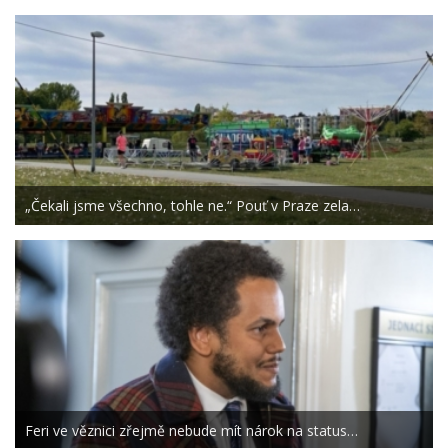
„Čekali jsme všechno, tohle ne.“ Pouť v Praze zela…
Feri ve věznici zřejmě nebude mít nárok na status…