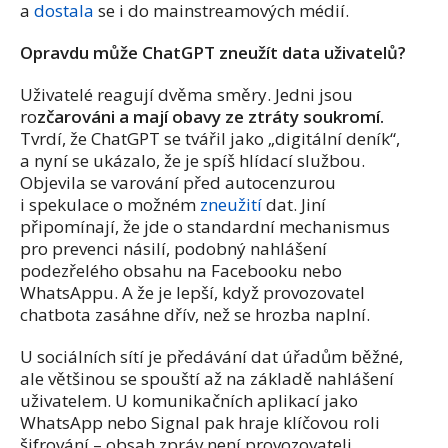
a
dostala
se i do mainstreamových médií.
Opravdu může ChatGPT zneužít data uživatelů?
Uživatelé reagují dvěma směry. Jedni jsou
ro
zčarováni a mají obavy ze ztráty soukromí.
Tvrdí, že ChatGPT se tvářil jako „digitální deník“,
a nyní se ukázalo, že je spíš hlídací službou.
Objevila se varování před autocenzurou
i spekulace o možném
zneužití
dat. Jiní
připomínají, že jde o standardní mechanismus
pro prevenci násilí, podobný nahlášení
podezřelého obsahu na Facebooku nebo
WhatsAppu. A že je lepší, když provozovatel
chatbota zasáhne dřív, než se hrozba naplní.
U sociálních sítí je předávání dat úřadům běžné,
ale většinou se spouští až na základě nahlášení
uživatelem. U komunikačních aplikací jako
WhatsApp nebo Signal pak hraje klíčovou roli
šifrování – obsah zpráv není provozovateli