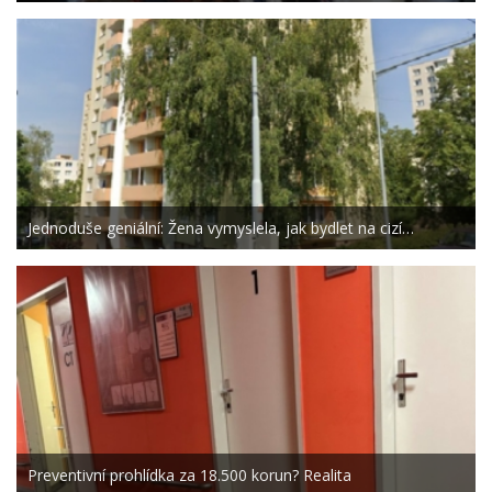
Jednoduše geniální: Žena vymyslela, jak bydlet na cizí…
Preventivní prohlídka za 18.500 korun? Realita