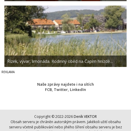
Řízek, vývar, limonáda. Rodinný oběd na Čapím hnízdě…
Naše zprávy najdete i na sítích
FCB
,
Twitter
,
LinkedIn
Copyright © 2022-2026
Deník VEKTOR
Obsah serveru je chráněn autorským právem. Jakékoli užití obsahu
serveru včetně publikování nebo jihého šíření obsahu serveru je bez