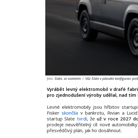
foto:
Slate, se svolením
/
Vůz Slate v původní konfiguraci pic
Vyrábět levný elektromobil v drafé fabri
pro zjednodušení výroby udělal, nad tím s
Levné elektromobily jsou hřbitov start
Fisker
skončila
v bankrotu, Rivian a Lucid
startup Slate
tvrdí
, že
už v roce 2027 d
prodeje neuvěřitelný cíl: nové automobilky
přesvědčivý plán, jak ho dosáhnout.