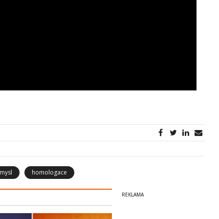
mysl
homologace