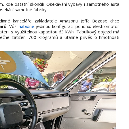
am, kde ostatní skončili. Osekávání výbavy i samotného auta
 osekání samotné fabriky.
dinné kanceláře zakladatele Amazonu Jeffa Bezose chce
larů
. Vůz
nabídne
jedinou konfiguraci pohonu: elektromotor
aterii s využitelnou kapacitou 63 kWh. Tabulkový dojezd má
tečné zatížení 700 kilogramů a utáhne přívěs o hmotnosti