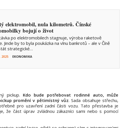
tý elektromobil, nula kilometrů. Čínské
omobilky bojují o život
ávka po elektromobilech stagnuje, výroba raketově
e. Jinde by to byla poukázka na vlnu bankrotů – ale v Číně
tát strategické…
. 2025
EKONOMIKA
ný pickup.
Kdo bude potřebovat rodinné auto, může
pickup promění v pětimístný vůz
. Sada obsahuje střechu,
 potřebné pro uzavření zadní části vozu. Tato přestavba je
je, že část úprav zvládnou zákazníci sami nebo s pomocí
ontuje zadní lavice, přidá se ochranný rám s integrovanými