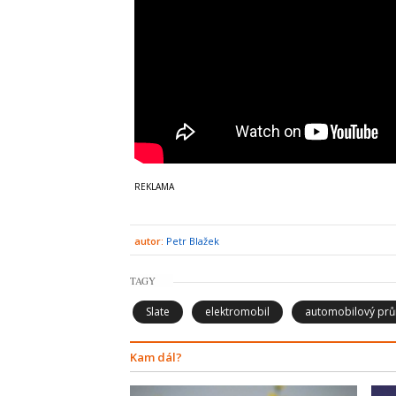
autor:
Petr Blažek
TAGY
Slate
elektromobil
automobilový prů
Kam dál?