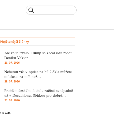
Nejčtenější články
Ale že to trvalo. Trump se začal řídit radou
Deníku Vektor
26. 07. 2026
Neberou vás v optice na hůl? Skla můžete
mít často za míň než…
28. 07. 2026
Problém českého fotbalu začíná nenápadně
už v Decathlonu. Sbírkou pro dobré…
27. 07. 2026