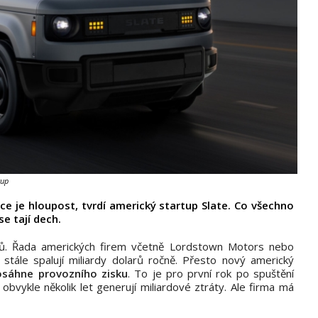
kup
ce je hloupost, tvrdí americký startup Slate. Co všechno
e tají dech.
upů. Řada amerických firem včetně Lordstown Motors nebo
 stále spalují miliardy dolarů ročně. Přesto nový americký
osáhne provozního zisku
. To je pro první rok po spuštění
 obvykle několik let generují miliardové ztráty. Ale firma má