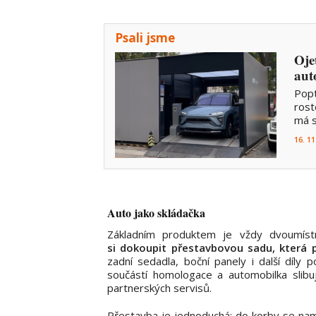
Psali jsme
Oje
aut
Popt
rost
má s
16. 11
Auto jako skládačka
Základním produktem je vždy dvoumíst
si dokoupit přestavbovou sadu, která 
zadní sedadla, boční panely i další díly
součástí homologace a automobilka slibu
partnerských servisů.
Přestavba je jednoduchá: do korby se nam