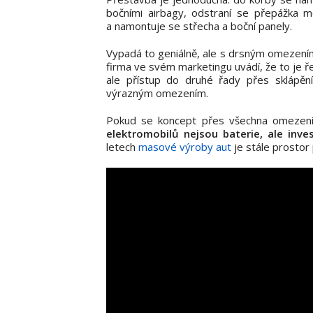
bočními airbagy, odstraní se přepážka m
a namontuje se střecha a boční panely.
Vypadá to geniálně, ale s drsným omezení
firma ve svém marketingu uvádí, že to je ře
ale přístup do druhé řady přes sklápě
výrazným omezením.
Pokud se koncept přes všechna omezení 
elektromobilů nejsou baterie, ale inve
letech
masové výroby aut
je stále prostor 