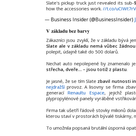
Slate's pickup truck just revealed its sub
how the accessories work.
//t.co/uCIWt7rV
— Business Insider (@BusinessInsider)
V základu bez barvy
Zákazníci jsou zvyklí, že v základu bývá jen 
Slate ale v základu nemá vůbec žádnou
polepit, údajně také do 500 dolarů.
Nechat auto nepolepené by znamenalo jez
střecha, dveře… – jsou totiž z plastu
.
Je jasné, že se tím Slate
zbavil nutnosti 
nejdražší
provoz. A lisovny se firma zbav
generací
Renaultu Espace
, jejichž pla
plypropylénové panely vyráběné vstřiková
Firma tak ušetří řádově stovky milionů dolar
kterou staví v prostorách bývalé tiskárny, 
To umožnila popsaná brutální úsporná opatře