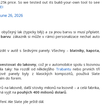
-$25k price. So we tested out its build-your-own tool to see
EI
June 26, 2026
obyčejný lak (typicky bílý) a za jinou barvu si musí připlatit.
 barvu
: zákazník si může v rámci personalizace nechat auto
dit v autě s šedivými panely. Všechny –
blatníky, kapota,
investovat do lakovny
, což je v automobilce spolu s lisovnou
ila taky: Na rozdíl od někdejšího
Trabantu
nebo prvních tří
stové panely byly z klasických kompozitů, používá Slate
ním do forem.
ů na lakovně, další stovky milionů na lisovně – a celá fabrika,
má vyjít na
pouhých 400 milionů dolarů
.
ní. Ale Slate jde ještě dál.