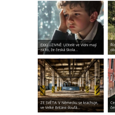
EXKLUZIVNĚ: Učitelé ve Vídni mají
Ří
za to, že česká škola…
ob
ZE SVĚTA: V Německu se krachuje,
Ce
ve Velké Británii doufá…
če