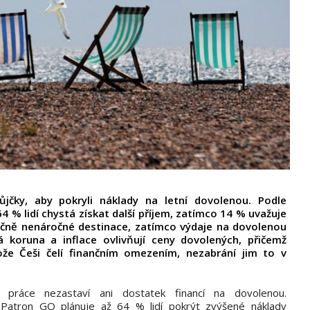
ůjčky, aby pokryli náklady na letní dovolenou. Podle
 % lidí chystá získat další příjem, zatímco 14 % uvažuje
nčně nenáročné destinace, zatímco výdaje na dovolenou
á koruna a inflace ovlivňují ceny dovolených, přičemž
ože Češi čelí finančním omezením, nezabrání jim to v
ráce nezastaví ani dostatek financí na dovolenou.
Patron GO plánuje až 64 % lidí pokrýt zvýšené náklady