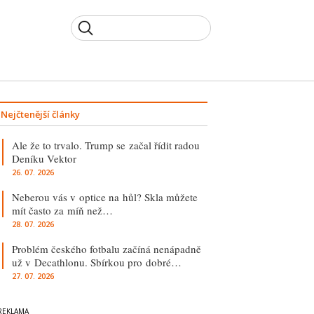
Nejčtenější články
Ale že to trvalo. Trump se začal řídit radou
Deníku Vektor
26. 07. 2026
Neberou vás v optice na hůl? Skla můžete
mít často za míň než…
28. 07. 2026
Problém českého fotbalu začíná nenápadně
už v Decathlonu. Sbírkou pro dobré…
27. 07. 2026