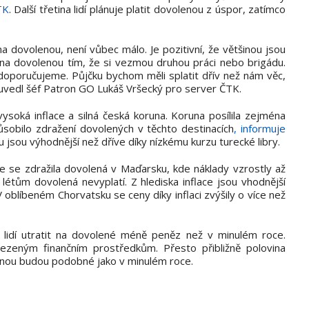
TK
. Další třetina lidí plánuje platit dovolenou z úspor, zatímco
 na dovolenou, není vůbec málo. Je pozitivní, že většinou jsou
 na dovolenou tím, že si vezmou druhou práci nebo brigádu.
doporučujeme. Půjčku bychom měli splatit dřív než nám věc,
," uvedl šéf Patron GO Lukáš Vršecký pro server ČTK.
ysoká inflace a silná česká koruna. Koruna posílila zejména
působilo zdražení dovolených v těchto destinacích
, informuje
 jsou výhodnější než dříve díky nízkému kurzu turecké libry.
íce se zdražila dovolená v Maďarsku, kde náklady vzrostly až
létům dovolená nevyplatí. Z hlediska inflace jsou vhodnější
oblíbeném Chorvatsku se ceny díky inflaci zvýšily o více než
 lidí utratit na dovolené méně peněz než v minulém roce.
mezeným finančním prostředkům. Přesto přibližně polovina
nou budou podobné jako v minulém roce.