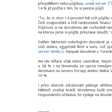
přivýdělkem nebo půjčkou,
uvádí server Č
14 % již počítá s tím, že si peníze půjčí.
"To, že si chce 14 procent lidí vzít půjčku
Češi zodpovědní a řeší nedostatek financí
Půjčovat si na dovolenou ale rozhodně ne
na kterou jsme si půjčili, přestane sloužit
Dalším faktorem ovlivňujícím dovolené je v
vůči dolaru, egyptské libře a euru, což z
server deník.cz
. Naopak dovolené v Turecku
Ani vliv inflace však nelze zanedbat. Nejv
o 28 %. I na Slovensku se oproti minulým 
destinace na severu Evropy anebo Malta. V 
10 %.
I přes obecné zdražování plánuje většina
Někteří zvažují kratší dovolenou kvůli o
respondentů očekává, že výdaje na dovole