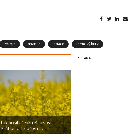
zdroje
finance
inflace
měnový kurz
dlák posílá řepku Babišovi
 Průhonic. I s účtem…