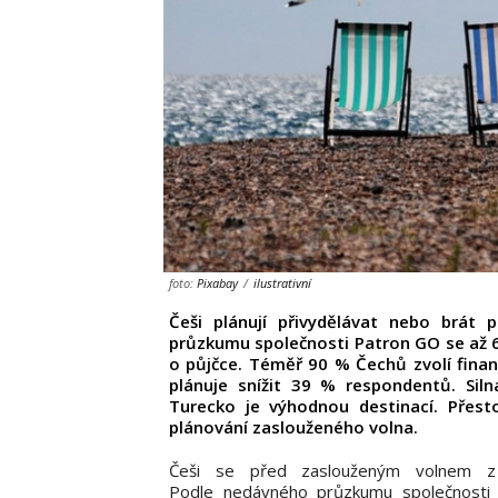
foto:
Pixabay
/
ilustrativní
Češi plánují přivydělávat nebo brát p
průzkumu společnosti Patron GO se až 64
o půjčce. Téměř 90 % Čechů zvolí fina
plánuje snížit 39 % respondentů. Siln
Turecko je výhodnou destinací. Přest
plánování zaslouženého volna.
Češi se před zaslouženým volnem z p
Podle nedávného průzkumu společnosti 