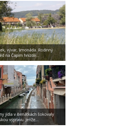
zek, vývar, limonáda. Rodinný
ěd na Čapím hnízdě…
ny jídla v Benátkách šokovaly
skou výpravu. Jenže…