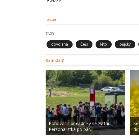
autor:
TAGY
dovolená
Češi
léto
půjčky
Kam dál?
Pohovor s brigádníky se zvrtnul.
Se
Personalistka po pár…
do