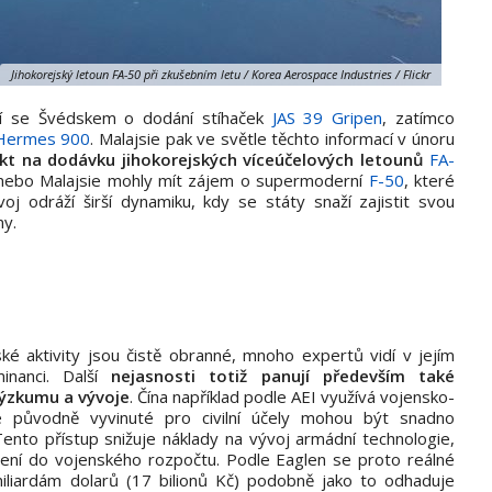
Jihokorejský letoun FA-50 při zkušebním letu / Korea Aerospace Industries / Flickr
ají se Švédskem o dodání stíhaček
JAS 39 Gripen
, zatímco
Hermes 900
. Malajsie pak ve světle těchto informací v únoru
akt na dodávku jihokorejských víceúčelových letounů
FA-
 nebo Malajsie mohly mít zájem o supermoderní
F-50
, které
voj odráží širší dynamiku, kdy se státy snaží zajistit svou
ny.
ské aktivity jsou čistě obranné, mnoho expertů vidí v jejím
inanci. Další
nejasnosti totiž panují především také
výzkumu
a vývoje
. Čína například podle AEI využívá vojensko-
gie původně vyvinuté pro civilní účely mohou být snadno
ento přístup snižuje náklady na vývoj armádní technologie,
zení do vojenského rozpočtu. Podle Eaglen se proto reálné
miliardám dolarů (17 bilionů Kč) podobně jako to odhaduje