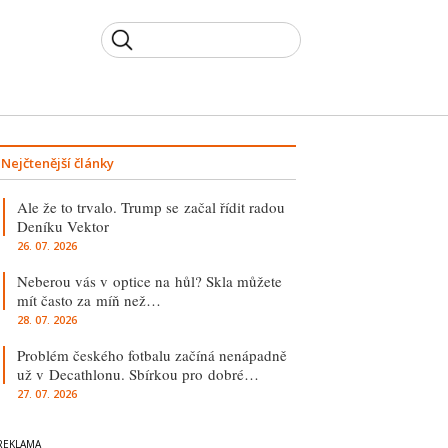
Nejčtenější články
Ale že to trvalo. Trump se začal řídit radou
Deníku Vektor
26. 07. 2026
Neberou vás v optice na hůl? Skla můžete
mít často za míň než…
28. 07. 2026
Problém českého fotbalu začíná nenápadně
už v Decathlonu. Sbírkou pro dobré…
27. 07. 2026