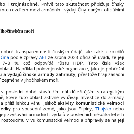
bo i trojnásobné.
Právě tato skutečnost přibližuje čínský
ímto rozdílem mezi armádními výdaji Číny danými oficiálními
Jihočínském moři
 dobré transparentnosti čínských údajů, ale také z rozdílů
.
Čína
podle zprávy
AEI
ze srpna 2023 oficiálně uvádí, že její
o 7–8 %, což odpovídá růstu HDP. Tato čísla však
blastí. Například polovojenské organizace, jako je pobřežní
u a výdajů čínské armády zahrnuty
, přestože hrají zásadní
gií zejména v Jihočínském moři.
 v poslední době stává čím dál důležitějším strategickým
ě, které tuto oblast aktivně využívají. Investice do armády
 příliš lehkou váhu, jelikož
aktivity komunistické velmoci
ledky
pro sousední země, jako jsou Filipíny,
Thajsko
nebo
 její zvyšování armádních výdajů v posledních několika letech
 rostoucímu vlivu komunistcké velmoci a připravily se na její