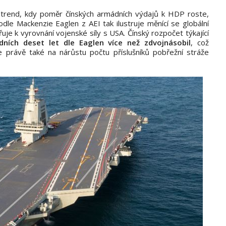
trend, kdy poměr čínských armádních výdajů k HDP roste,
dle Mackenzie Eaglen z AEI tak ilustruje měnící se globální
je k vyrovnání vojenské síly s USA. Čínský rozpočet týkající
dních deset let dle Eaglen více než zdvojnásobil
, což
le právě také na nárůstu počtu příslušníků pobřežní stráže