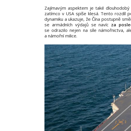
Zajímavým aspektem je také dlouhodobý 
zatímco v USA spíše klesá. Tento rozdíl po
dynamiku a ukazuje, že Čína postupně směřu
se armádních výdajů se navíc
za posle
se odrazilo nejen na síle námořnictva, a
a námořní milice.