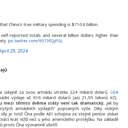
hat China's true military spending is $710.6 billion.
s self-reported totals and several billion dollars higher than
ity.
pic.twitter.com/9573fQjFGL
April 29, 2024
dajů
 údajně za svou armádu utratila 224 miliard dolarů,
USA
ádní výdaje až 916 miliard dolarů (asi 21,95 bilionů Kč).
du mezi těmito dvěma státy není tak dramatický
, jak by
rytých armádních výdajích” popsaných výše. Díky nízkým
íly je totiž Čína podle AEI schopna za stejné peníze získat
stnáct krát nižší než u jeho amerického protějšku. Na základě
rů proto Čína významně ušetří.