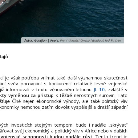
Autor: Goodfon | Popis:
První domácí čínská letadlová loď Fu-ťien
dajů
ocí je však potřeba vnímat také další významnou skutečnost
ání své
v porovnání s konkurencí relativně levné vojenské
s již informovali v textu věnovaném letounu
JL-10
, zvláště
v
ukty výměnou za přístup k těžbě
nerostných surovin. Tato
ťuje Číně nejen ekonomické výhody, ale také politický vliv
ekonomiky nemohou zatím dovolit vyspělejší a dražší západní
ých investicích stejným tempem, bude i nadále „skrývat”
ovat svůj ekonomický a politický vliv v Africe nebo v dalších
jí vojenské schopnosti budou nadále růst
. Tento trend je