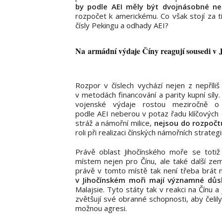
by podle AEI měly být dvojnásobné ne
rozpočet k americkému. Co však stojí za t
čísly Pekingu a odhady AEI?
Na armádní výdaje Číny reagují sousedi v 
Rozpor v číslech vychází nejen z nepříliš
v metodách financování a parity kupní síly
vojenské výdaje rostou meziročně 
podle AEI neberou v potaz řadu klíčových o
stráž a námořní milice,
nejsou do rozpočt
roli při realizaci čínských námořních strate
Právě oblast Jihočínského moře se totiž
místem nejen pro Čínu, ale také další zem
právě v tomto místě tak není třeba brát na
v Jihočínském moři mají významné důs
Malajsie. Tyto státy tak v reakci na Čínu a
zvětšují své obranné schopnosti, aby čelily
možnou agresi.