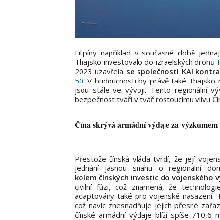
Filipíny například v současné době jedn
Thajsko investovalo do izraelských dronů
2023 uzavřela
se společností KAI kontr
50
. V budoucnosti by právě také Thajsko
jsou stále ve vývoji. Tento regionální vý
bezpečnost tváří v tvář rostoucímu vlivu Čí
Čína skrývá armádní výdaje za výzkumem
Přestože čínská vláda tvrdí, že její vojen
jednání jasnou snahu o regionální dom
kolem čínských investic do vojenského 
civilní fúzi, což znamená, že technolo
adaptovány také pro vojenské nasazení. T
což navíc znesnadňuje jejich přesné zařa
čínské armádní výdaje blíží spíše 710,6 