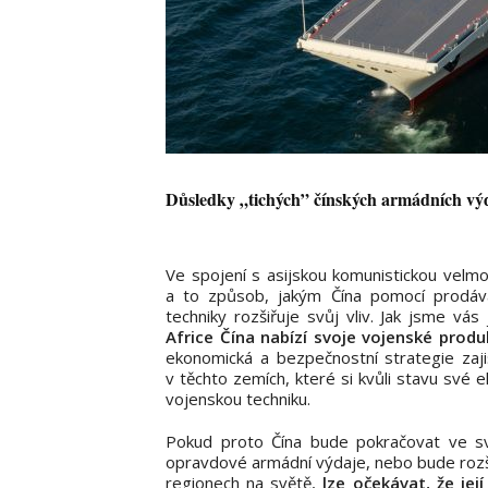
Důsledky „tichých” čínských armádních vý
Ve spojení s asijskou komunistickou velm
a to způsob, jakým Čína pomocí prodáv
techniky rozšiřuje svůj vliv. Jak jsme vá
Africe Čína nabízí svoje vojenské prod
ekonomická a bezpečnostní strategie zajiš
v těchto zemích, které si kvůli stavu své 
vojenskou techniku.
Pokud proto Čína bude pokračovat ve sv
opravdové armádní výdaje, nebo bude rozšiř
regionech na světě,
lze očekávat, že je