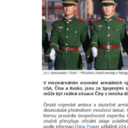
foto:
olemiswebs / Flickr
/
Příslušníci čínské armády v Peking
V mezinárodním srovnání armádních výd
USA, Čína a Rusko, jsou za Spojenými s
může být reálná situace Číny z mnoha d
Čínské vojenské ambice a skutečné armád
dlouhodobě předmětem množství debat. Pod
kterou provedla bezpečnostní expertka 
značně převyšuje oficiální údaje uváděn
podle informací
China Power
přibližně 224 