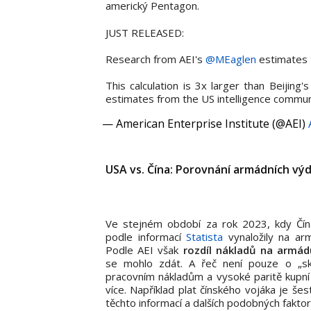
americký Pentagon.
JUST RELEASED:
Research from AEI's
@MEaglen
estimates t
This calculation is 3x larger than Beijing'
estimates from the US intelligence commun
— American Enterprise Institute (@AEI)
USA vs. Čína: Porovnání armádních vý
Ve stejném období za rok 2023, kdy Čína
podle informací
Statista
vynaložily na arm
Podle AEI však
rozdíl nákladů na armá
se mohlo zdát. A řeč není pouze o „sk
pracovním nákladům a vysoké paritě kupní s
více. Například plat čínského vojáka je še
těchto informací a dalších podobných fakto