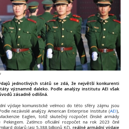
u
ajů jednotlivých států se zdá, že největší konkurenti
táty významně daleko. Podle analýzy institutu AEI však
ůvodů zásadně odlišná.
ní výdaje komunistické velmoci do této sféry zájmu jsou
le nezávislé analýzy American Enterprise Institute (
AEI
),
Mackenzie Eaglen, totiž skutečný rozpočet čínské armády
é Pekingem. Zatímco oficiální rozpočet na rok 2023 činil
miliard dolarů (asi 5,388 billionů Kč),
reálné armádní výdaje