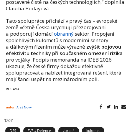
postavené čistě na českých technologiích,“ doplnila
Claudia Budayová.
Tato spolupráce přichází v pravý čas – evropské
země včetně Česka urychlují přezbrojování
a podporují domácí
obranný
sektor. Propojení
spolehlivých kulometů s moderními senzory
a dálkovým řízením může výrazně
zvýšit bojovou
efektivitu techniky při současném omezení rizika
pro vojáky. Podpis memoranda na IDEB 2026
ukazuje, že české firmy dokážou efektivně
spolupracovat a nabízet integrovaná řešení, která
mají šanci uspět na mezinárodním poli.
autor:
Aleš Nový
TAGY
DSS
EVPU Defence
zbraně
kulomet