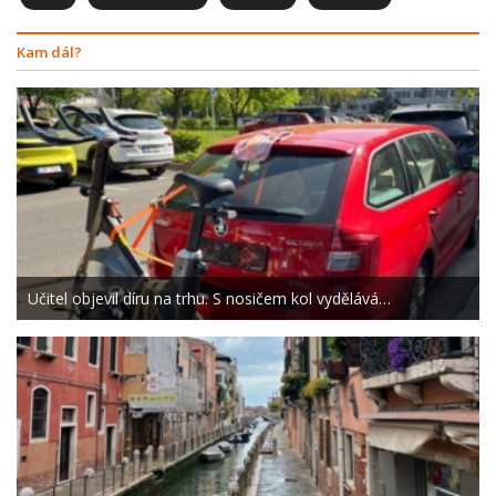
Kam dál?
Učitel objevil díru na trhu. S nosičem kol vydělává…