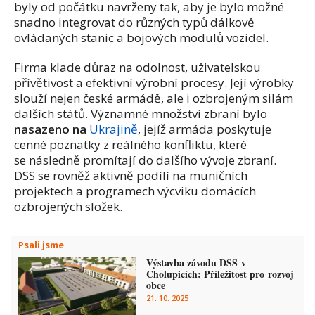
byly od počátku navrženy tak, aby je bylo možné
snadno integrovat do různých typů dálkově
ovládaných stanic a bojových modulů vozidel.
Firma klade důraz na odolnost, uživatelskou
přívětivost a efektivní výrobní procesy. Její výrobky
slouží nejen české armádě, ale i ozbrojeným silám
dalších států. Významné množství zbraní bylo
nasazeno na
Ukrajině
, jejíž armáda poskytuje
cenné poznatky z reálného konfliktu, které
se následně promítají do dalšího vývoje zbraní.
DSS se rovněž aktivně podílí na muničních
projektech a programech výcviku domácích
ozbrojených složek.
Psali jsme
Výstavba závodu DSS v
Cholupicích: Příležitost pro rozvoj
obce
21. 10. 2025