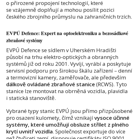
o přirozené propojení technologií, které
se vzájemně doplňují a mohou posílit pozici
českého zbrojního průmyslu na zahraničních trzích.
EVPÚ Defence: Expert na optoelektroniku a bezosádkové
zbraňové systémy
EVPÚ Defence se sídlem v Uherském Hradišti
působí na trhu elektro-optických a obranných
systémů již od roku 2001. Vyvíjí, vyrábí a poskytuje
servisní podporu pro širokou škálu zařízení – denní
a termovizní kamery, zaměřovače, ale především
dálkově ovládané zbraňové stanice
(RCWS). Tyto
stanice lze montovat na obrněná vozidla, plavidla
i statická stanoviště.
Vybrané typy stanic EVPÚ jsou přímo přizpůsobené
pro osazení kulomety, čímž vznikají
vysoce účinné
systémy, které umožňují obsluze střílet z plného
krytí uvnitř vozidla
. Společnost exportuje do více
než čtyřiceti zemí, disponuje certifikáty ISO 9001