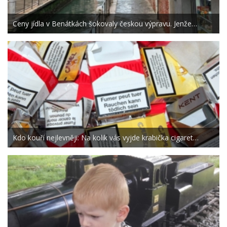
Ceny jídla v Benátkách šokovaly českou výpravu. Jenže…
Kdo kouří nejlevněji: Na kolik vás vyjde krabička cigaret…