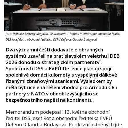
foto:
Redakce Security Magazín, se svolením
/
Podpis memoranda, obchodní ředitel
DSS Josef Rot a obchodní ředitelka EVPÚ Defence Claudia Budayová
Dva významní čeští dodavatelé obranných
systémů uzavřeli na bratislavském veletrhu IDEB
2026 dohodu o strategickém partnerství.
Společnosti DSS a EVPÚ Defence plánují spojit
spolehlivé domácí kulomety s vyspělými dálkově
řízenými zbraňovými stanicemi. Výsledkem by
měla být ucelená řešení vhodná pro Armádu ČR i
partnery v NATO v období zvyšujícího se
bezpečnostního napětí na kontinentu.
Memorandum podepsali 13. května obchodní
ředitel DSS Josef Rot a obchodní ředitelka EVPÚ
Defence Claudia Budayová. Podle zúčastněných jde