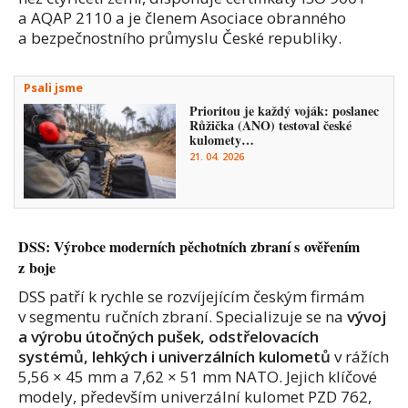
a AQAP 2110 a je členem Asociace obranného
a bezpečnostního průmyslu České republiky.
Psali jsme
Prioritou je každý voják: poslanec
Růžička (ANO) testoval české
kulomety…
21. 04. 2026
DSS: Výrobce moderních pěchotních zbraní s ověřením
z boje
DSS patří k rychle se rozvíjejícím českým firmám
v segmentu ručních zbraní. Specializuje se na
vývoj
a výrobu útočných pušek, odstřelovacích
systémů, lehkých i univerzálních kulometů
v rážích
5,56 × 45 mm a 7,62 × 51 mm NATO. Jejich klíčové
modely, především univerzální kulomet PZD 762,