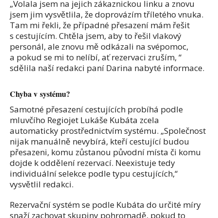
„Volala jsem na jejich zákaznickou linku a znovu
jsem jim vysvětlila, že doprovázím tříletého vnuka.
Tam mi řekli, že případné přesazení mám řešit
s cestujícím. Chtěla jsem, aby to řešil vlakový
personál, ale znovu mě odkázali na svépomoc,
a pokud se mi to nelíbí, ať rezervaci zruším, “
sdělila naší redakci paní Darina nabyté informace.
Chyba v systému?
Samotné přesazení cestujících probíhá podle
mluvčího Regiojet Lukáše Kubáta zcela
automaticky prostřednictvím systému. „Společnost
nijak manuálně nevybírá, kteří cestující budou
přesazeni, komu zůstanou původní místa či komu
dojde k oddělení rezervací. Neexistuje tedy
individuální selekce podle typu cestujících,“
vysvětlil redakci.
Rezervační systém se podle Kubáta do určité míry
snaží zachovat skupiny pohromadě, pokud to