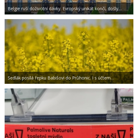
Belgie ruší doživotní dávky. Evropský unikát končí, došly…
Sedlák posílá řepku Babišovi do Průhonic. I s účtem…