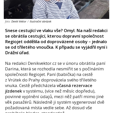
foto:
Deník Vektor
/
Ilustrační obrázek
Snese cestující ve vlaku vše? Omyl. Na naší redakci
se obrátila cestující, kterou dopravní společnost
Regiojet oddělila od doprovázené osoby – jednalo
se od tříletého vnoučka. K případu se vyjádřil nyní i
Drážní úřad.
Na redakci Denikvektor.cz se v únoru obrátila paní
Darina, která se rozhodla nesmířit se s počínáním
společnosti Regiojet. Paní (babička) na cestě
z Vrútek do Prahy doprovázela svého tříletého
vnuka. Cestě předcházela
včasná rezervace
jízdenek
v systému, (více než měsíc dopředu),
povinné vyplnění údajů, mezi něž patří mimo jiné
věk pasažérů. Následně ji systém vygeneroval dvě
požadovaná místa vedle sebe. Až dosud vše