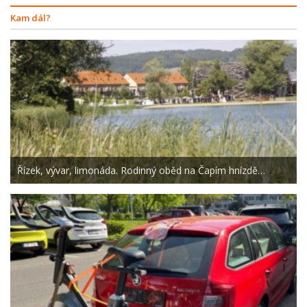
Kam dál?
Řízek, vývar, limonáda. Rodinný oběd na Čapím hnízdě…