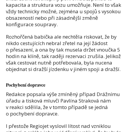
kapacita a struktura vozu umožňuje. Není to však
vždy technicky možné, zejména u spojů s vysokou
obsazeností nebo při zásadnější změně
konfigurace soupravy.
Rozhořčená babička ale nechtěla riskovat, že by
nikdo cestujících nebral zřetel na její žádost
o přesazení, a ona by tak musela držet vnoučka 5
hodin na klíně, tak raději rezervaci zrušila. Jelikož
však cestovat nutně potřebovala, byla nucena
objednat si dražší jízdenku v jiném spoji a dražší.
Pochybení dopravce
Redakce popsala výše zmíněný případ Drážnímu
úřadu a tisková mluvčí Pavlína Straková nám
v reakci sdělila, že v tomto případě se jedná
o pochybení dopravce.
I přestože Regiojet vyslovil lítost nad vzniklou