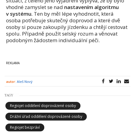
situací, z celého jeho vyjádření vyplývá, že by bylo
vhodné zamyslet se nad
nastavením algoritmu
v systému.
Ten by měl lépe vyhodnotit, která
osoba potřebuje skutečný doprovod a které dvě
osoby si pouze zakoupily jízdenku a chtějí cestovat
spolu. Případně použít selský rozum a věnovat
podobným žádostem individuální péči.
autor:
Aleš Nový
TAGY
Regiojet oddělení doprovázené osoby
Drážní úřad oddělení doprovázené osoby
Regiojet bezpráví