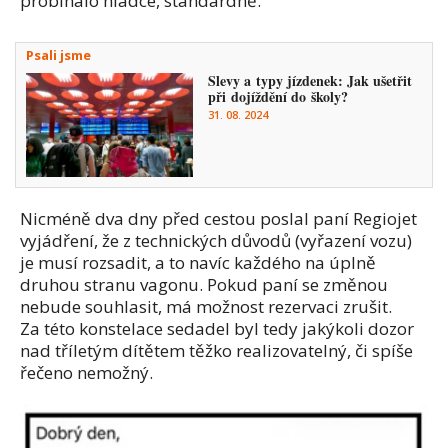
probíhalo hladce, standardně.
Psali jsme
Slevy a typy jízdenek: Jak ušetřit
při dojíždění do školy?
31. 08. 2024
Nicméně dva dny před cestou poslal paní Regiojet
vyjádření, že z technických důvodů (vyřazení vozu)
je musí rozsadit, a to navíc každého na úplně
druhou stranu vagonu. Pokud paní se změnou
nebude souhlasit, má možnost rezervaci zrušit.
Za této konstelace sedadel byl tedy jakýkoli dozor
nad tříletým dítětem těžko realizovatelný, či spíše
řečeno nemožný.