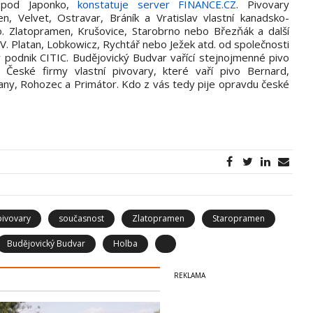
 pod Japonko,
konstatuje server FINANCE.CZ
. Pivovary
, Velvet, Ostravar, Bráník a Vratislav vlastní kanadsko-
. Zlatopramen, Krušovice, Starobrno nebo Březňák a další
. Platan, Lobkowicz, Rychtář nebo Ježek atd. od společnosti
 podnik CITIC. Budějovický Budvar vařící stejnojmenné pivo
 České firmy vlastní pivovary, které vaří pivo Bernard,
vijany, Rohozec a Primátor. Kdo z vás tedy pije opravdu české
pivovary
současnost
Zlatopramen
Staropramen
Budějovický Budvar
Holba