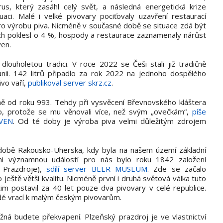
rus, který zasáhl celý svět, a následná energetická krize
uaci. Malé i velké pivovary pociťovaly uzavření restaurací
pro výrobu piva. Nicméně v současné době se situace zdá být
ech poklesl o 4 %, hospody a restaurace zaznamenaly nárůst
ven.
dlouholetou tradici. V roce 2022 se Češi stali již tradičně
nii. 142 litrů připadlo za rok 2022 na jednoho dospělého
vo vaří,
publikoval server skrz.cz
.
iálně od roku 993. Tehdy při vysvěcení Břevnovského kláštera
vo, protože se mu věnovali více, než svým „ovečkám“,
píše
OVEN
. Od té doby je výroba piva velmi důležitým zdrojem
v době Rakousko-Uherska, kdy byla na našem území základní
i významnou událostí pro nás bylo roku 1842 založení
 Prazdroje),
sdílí server BEER MUSEUM
. Zde se začalo
 ještě větší kvalitu. Nicméně první i druhá světová válka tuto
žim postavil za 40 let pouze dva pivovary v celé republice.
idé vrací k malým českým pivovarům.
žná budete překvapení. Plzeňský prazdroj je ve vlastnictví