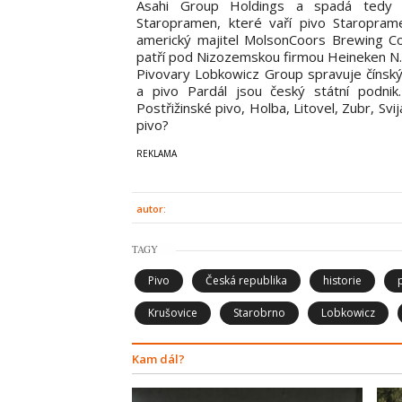
Asahi Group Holdings a spadá tedy
Staropramen, které vaří pivo Staropramen
americký majitel MolsonCoors Brewing Co
patří pod Nizozemskou firmou Heineken N.V
Pivovary Lobkowicz Group spravuje čínský
a pivo Pardál jsou český státní podnik.
Postřižinské pivo, Holba, Litovel, Zubr, S
pivo?
autor:
TAGY
Pivo
Česká republika
historie
Krušovice
Starobrno
Lobkowicz
Kam dál?