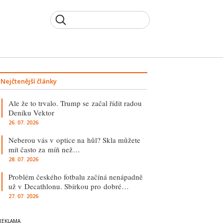
Nejčtenější články
Ale že to trvalo. Trump se začal řídit radou
Deníku Vektor
26. 07. 2026
Neberou vás v optice na hůl? Skla můžete
mít často za míň než…
28. 07. 2026
Problém českého fotbalu začíná nenápadně
už v Decathlonu. Sbírkou pro dobré…
27. 07. 2026