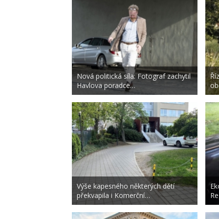
Nová politická síla: Fotograf zachytil
Ří
Havlova poradce…
ob
Výše kapesného některých dětí
Ek
překvapila i Komerční…
Re