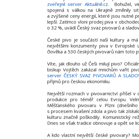
zveřejnil server Aktuálně.cz
. Bohužel, vi
spojená s válkou na Ukrajině změnily sit
a zvýšené ceny energií, které jsou nutné 
lepší. Zatímco vloni prodej piva v obchod
o 32 %, uvádí Český svaz pivovarů a slado
České pivo je součástí naší kultury a má 
největšími konzumenty piva v Evropské u
člověka a 530 českých pivovarů nám toto pi
Víte, jak dlouho už Češi milují pivo? Ofic
biskup Vojtěch zakázal mnichům vařit pi
server ČESKÝ SVAZ PIVOVARŮ A SLAD
příjmů pro českou ekonomiku.
Největší rozmach v pivovarnictví přišel 
produkce pro téměř celou Evropu. Velm
Měšťanského pivovaru v Plzni (dnešního
s procesem kvašení zdola a pivo tak získalo
kulturu značně poškodily. Komunistický re
Dnes se však tradice obnovuje a opět se l
A kdo vlastní největší české pivovary? Mo