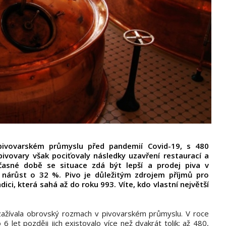
 pivovarském průmyslu před pandemií Covid-19, s 480
pivovary však pociťovaly následky uzavření restaurací a
časné době se situace zdá být lepší a prodej piva v
nárůst o 32 %. Pivo je důležitým zdrojem příjmů pro
i, která sahá až do roku 993. Víte, kdo vlastní největší
zažívala obrovský rozmach v pivovarském průmyslu. V roce
let později jich existovalo více než dvakrát tolik: až 480,