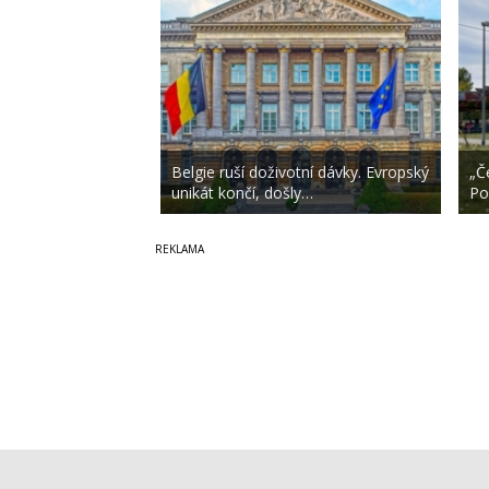
Belgie ruší doživotní dávky. Evropský
„Č
unikát končí, došly…
Po