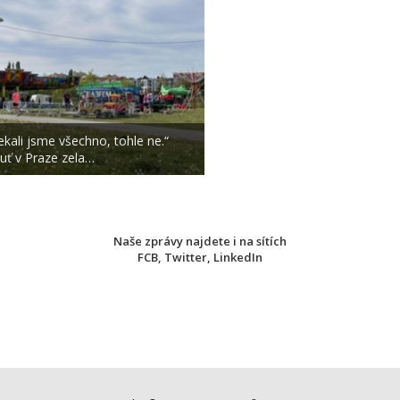
ekali jsme všechno, tohle ne.“
uť v Praze zela…
Naše zprávy najdete i na sítích
FCB
,
Twitter
,
LinkedIn