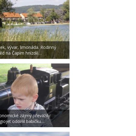
zek, vývar, limonáda. Rodinný
ěd na Čapím hnízdě…
onomické zájmy převážily:
giojet oddělil babičku…