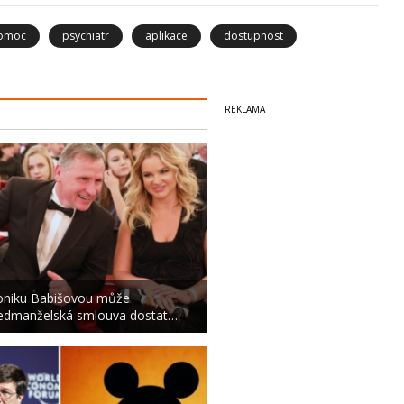
omoc
psychiatr
aplikace
dostupnost
niku Babišovou může
edmanželská smlouva dostat…