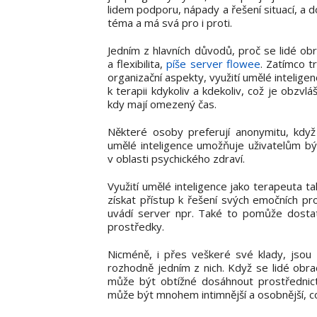
lidem podporu, nápady a řešení situací, a d
téma a má svá pro i proti.
Jedním z hlavních důvodů, proč se lidé obra
a flexibilita,
píše server flowee
. Zatímco t
organizační aspekty, využití umělé intelige
k terapii kdykoliv a kdekoliv, což je obzv
kdy mají omezený čas.
Některé osoby preferují anonymitu, když 
umělé inteligence umožňuje uživatelům b
v oblasti psychického zdraví.
Využití umělé inteligence jako terapeuta t
získat přístup k řešení svých emočních pr
uvádí server npr. Také to pomůže dostat t
prostředky.
Nicméně, i přes veškeré své klady, jsou 
rozhodně jedním z nich. Když se lidé obrac
může být obtížné dosáhnout prostřednict
může být mnohem intimnější a osobnější, což