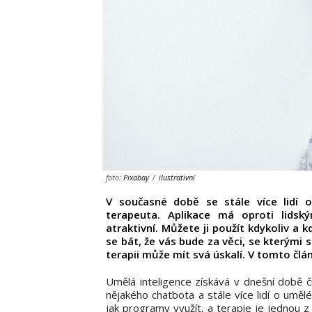
foto:
Pixabay
/
ilustrativní
V současné době se stále více lidí 
terapeuta. Aplikace má oproti lidsk
atraktivní. Můžete ji použít kdykoliv a 
se bát, že vás bude za věci, se kterými 
terapii může mít svá úskalí. V tomto čl
Umělá inteligence získává v dnešní době čím
nějakého chatbota a stále více lidí o umělé
jak programy využít, a terapie je jednou z 