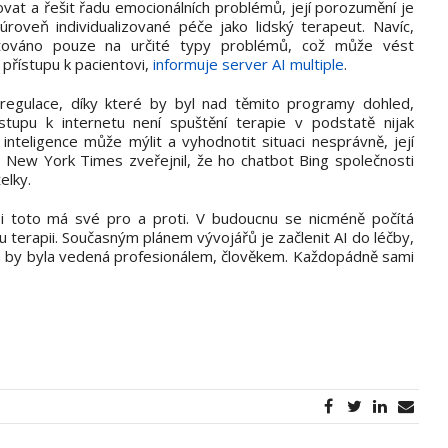
ovat a řešit řadu emocionálních problémů, její porozumění je
veň individualizované péče jako lidský terapeut. Navíc,
mitováno pouze na určité typy problémů, což může vést
řístupu k pacientovi,
informuje server AI multiple
.
regulace, díky které by byl nad těmito programy dohled,
stupu k internetu není spuštění terapie v podstatě nijak
teligence může mýlit a vyhodnotit situaci nesprávně, její
z New York Times zveřejnil, že ho chatbot Bing společnosti
elky.
, i toto má své pro a proti. V budoucnu se nicméně počítá
u terapii. Současným plánem vývojářů je začlenit AI do léčby,
erá by byla vedená profesionálem, člověkem. Každopádně sami