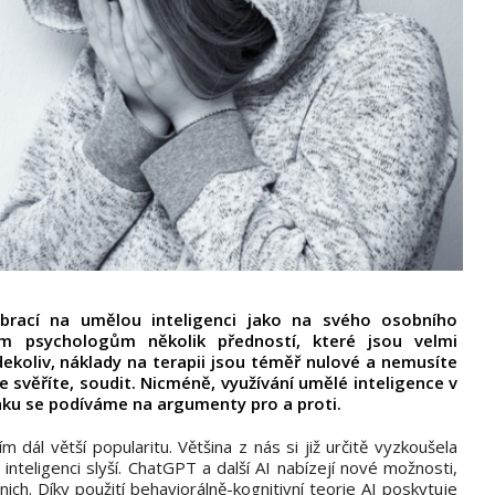
obrací na umělou inteligenci jako na svého osobního
ým psychologům několik předností, které jsou velmi
kdekoliv, náklady na terapii jsou téměř nulové a nemusíte
se svěříte, soudit. Nicméně, využívání umělé inteligence v
ánku se podíváme na argumenty pro a proti.
 dál větší popularitu. Většina z nás si již určitě vyzkoušela
 inteligenci slyší. ChatGPT a další AI nabízejí nové možnosti,
nich. Díky použití behaviorálně-kognitivní teorie AI poskytuje