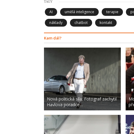
TAGY
AI
umělá inteligence
terapie
p
náklady
chatbot
kontakt
Kam dál?
Nová politická síla: Fotograf zachytil
Mo
Havlova poradce…
př