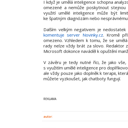
I když je umělá inteligence schopna analyz
omezené a nemůže poskytnout stejnou úro
využití umělé inteligence může být li
ke špatným diagnózám nebo nesprávnému p
Dalším velkým negativem je nedostatek 
komentuje server Novinky.cz
. Kromě pří
omezeno. Vzhledem k tomu, že se umělá in
rady nelze vždy brát za slovo. Redaktor 
Microsoft dokonce naváděl k opuštění manž
V závěru je tedy nutné říci, že jako vše
s využitím umělé inteligence pro doplňkovo
ale vždy pouze jako doplněk k terapii, kt
můžete vyzkoušet, jak chatboty fungují.
autor: