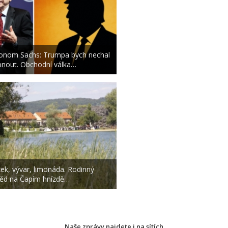
onom Sachs: Trumpa bych nechal
pnout. Obchodní válka…
zek, vývar, limonáda. Rodinný
ěd na Čapím hnízdě…
Naše zprávy najdete i na sítích