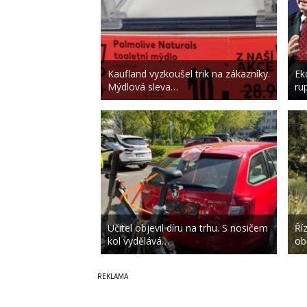
Kaufland vyzkoušel trik na zákazníky.
Ek
Mýdlová sleva…
ru
Učitel objevil díru na trhu. S nosičem
Ří
kol vydělává…
ob