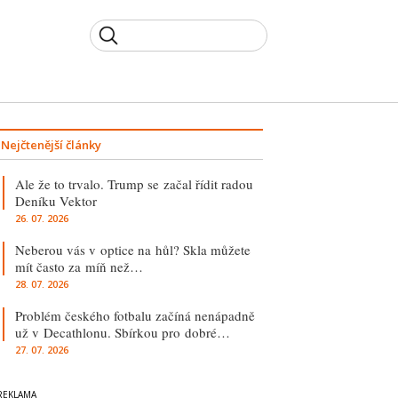
Nejčtenější články
Ale že to trvalo. Trump se začal řídit radou
Deníku Vektor
26. 07. 2026
Neberou vás v optice na hůl? Skla můžete
mít často za míň než…
28. 07. 2026
Problém českého fotbalu začíná nenápadně
už v Decathlonu. Sbírkou pro dobré…
27. 07. 2026