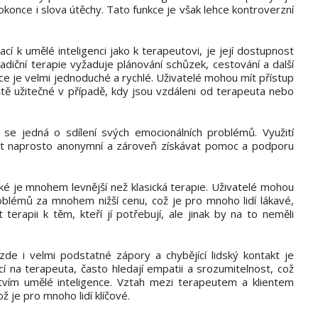
okonce i slova útěchy. Tato funkce je však lehce kontroverzní
cí k umělé inteligenci jako k terapeutovi, je její dostupnost
radiční terapie vyžaduje plánování schůzek, cestování a další
nce je velmi jednoduché a rychlé. Uživatelé mohou mít přístup
láště užitečné v případě, kdy jsou vzdáleni od terapeuta nebo
se jedná o sdílení svých emocionálních problémů. Využití
ýt naprosto anonymní a zároveň získávat pomoc a podporu
aké je mnohem levnější než klasická terapie. Uživatelé mohou
oblémů za mnohem nižší cenu, což je pro mnoho lidí lákavé,
erapii k těm, kteří jí potřebují, ale jinak by na to neměli
zde i velmi podstatné zápory a chybějící lidský kontakt je
í na terapeuta, často hledají empatii a srozumitelnost, což
vím umělé inteligence. Vztah mezi terapeutem a klientem
 je pro mnoho lidí klíčové.