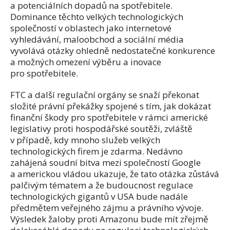
a potenciálních dopadů na spotřebitele.
Dominance těchto velkých technologických
společností v oblastech jako internetové
vyhledávání, maloobchod a sociální média
vyvolává otázky ohledně nedostatečné konkurence
a možných omezení výběru a inovace
pro spotřebitele.
FTC a další regulační orgány se snaží překonat
složité právní překážky spojené s tím, jak dokázat
finanční škody pro spotřebitele v rámci americké
legislativy proti hospodářské soutěži, zvláště
v případě, kdy mnoho služeb velkých
technologických firem je zdarma. Nedávno
zahájená soudní bitva mezi společností Google
a americkou vládou ukazuje, že tato otázka zůstává
palčivým tématem a že budoucnost regulace
technologických gigantů v USA bude nadále
předmětem veřejného zájmu a právního vývoje.
Výsledek žaloby proti Amazonu bude mít zřejmě