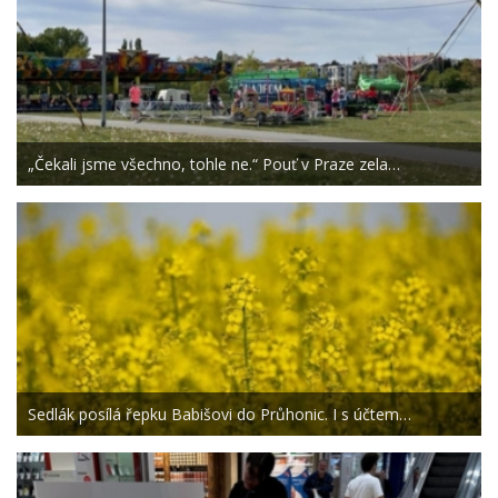
„Čekali jsme všechno, tohle ne.“ Pouť v Praze zela…
Sedlák posílá řepku Babišovi do Průhonic. I s účtem…