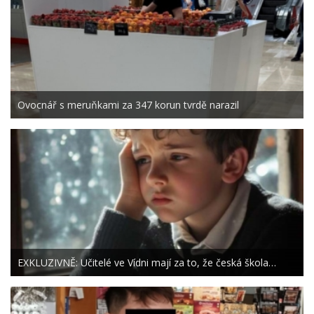
Ovocnář s meruňkami za 347 korun tvrdě narazil
EXKLUZIVNĚ: Učitelé ve Vídni mají za to, že česká škola…