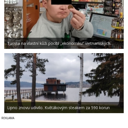
Turista na vlastní kůži pocítil „ekonomiku“ vietnamských…
Lipno znovu udivilo. Květákovým steakem za 590 korun