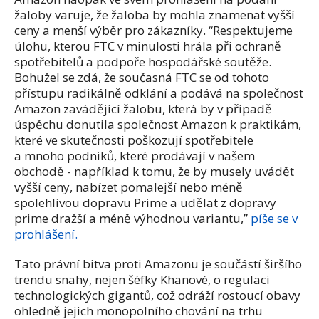
žaloby varuje, že žaloba by mohla znamenat vyšší
ceny a menší výběr pro zákazníky. “Respektujeme
úlohu, kterou FTC v minulosti hrála při ochraně
spotřebitelů a podpoře hospodářské soutěže.
Bohužel se zdá, že současná FTC se od tohoto
přístupu radikálně odklání a podává na společnost
Amazon zavádějící žalobu, která by v případě
úspěchu donutila společnost Amazon k praktikám,
které ve skutečnosti poškozují spotřebitele
a mnoho podniků, které prodávají v našem
obchodě - například k tomu, že by musely uvádět
vyšší ceny, nabízet pomalejší nebo méně
spolehlivou dopravu Prime a udělat z dopravy
prime dražší a méně výhodnou variantu,”
píše se v
prohlášení.
Tato právní bitva proti Amazonu je součástí širšího
trendu snahy, nejen šéfky Khanové, o regulaci
technologických gigantů, což odráží rostoucí obavy
ohledně jejich monopolního chování na trhu