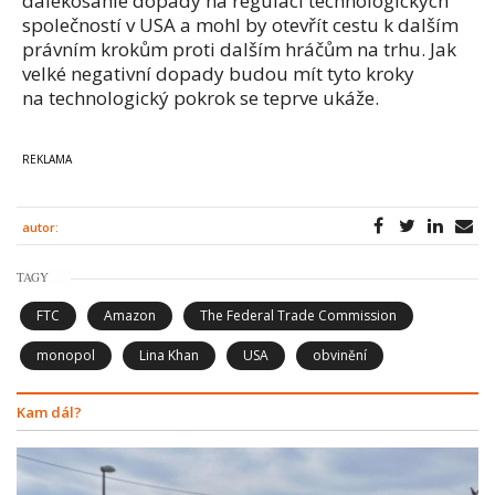
dalekosáhlé dopady na regulaci technologických
společností v USA a mohl by otevřít cestu k dalším
právním krokům proti dalším hráčům na trhu. Jak
velké negativní dopady budou mít tyto kroky
na technologický pokrok se teprve ukáže.
autor:
TAGY
FTC
Amazon
The Federal Trade Commission
monopol
Lina Khan
USA
obvinění
Kam dál?