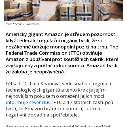
foto:
freepik
/
ilustrativní
Americký gigant Amazon je středem pozornosti,
když federální regulační orgány tvrdí, že si
nezákonně udržuje monopolní pozici na trhu. The
Federal Trade Commission (FTC) obviňuje
Amazon z používání protisoutěžních taktik, které
zvyšují ceny a potlačují konkurenci. Amazon tvrdí,
že žaloba je neoprávněná.
Šéfka FTC, Lina Khanová, vede snahu o regulaci
technologických gigantů a tento krok je jejím
nejnovějším pokusem o omezení jejich moci,
informuje sever BBC
. FTC a 17 státních zástupců
tvrdí, že Amazon brání konkurenci, což má
negativní dopad na spotřebitele.
Amazon naopak ve svém prohlášení na podání