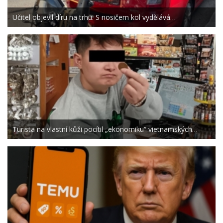
Učitel objevil díru na trhu. S nosičem kol vydělává…
Turista na vlastní kůži pocítil „ekonomiku“ vietnamských…