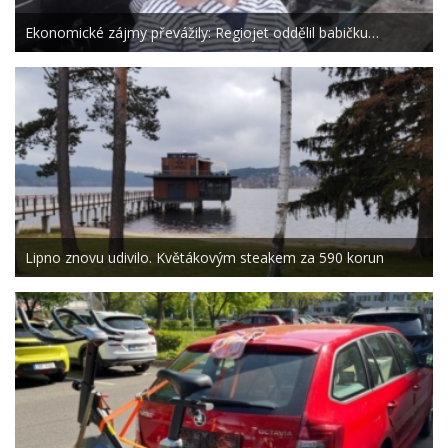
Ekonomické zájmy převážily: Regiojet oddělil babičku…
Lipno znovu udivilo. Květákovým steakem za 590 korun