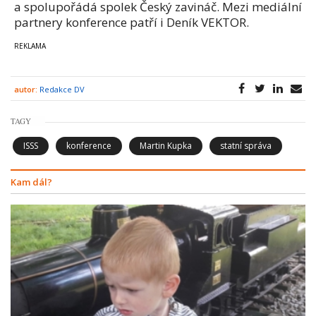
a spolupořádá spolek Český zavináč.
Mezi mediální
partnery konference patří i
Deník VEKTOR.
autor:
Redakce DV
TAGY
ISSS
konference
Martin Kupka
statní správa
Kam dál?