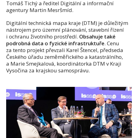
Tomáš Tichý a ředitel Digitální a informační
agentury Martin
Mesršmíd
.
Digitální technická mapa kraje (DTM) je důležitým
nástrojem pro územní plánování, stavební řízení
i ochranu životního prostředí.
O
bsahuje
také
podrobná data o fyzické infrastruktuře
.
Cenu
za
tento projekt
převzali Karel Štencel, předseda
Českého úřadu
zeměměřického a katastrálního,
a Marie Smejkalová, koordinátorka DTM v Kraji
Vysočina za krajskou samosprávu.