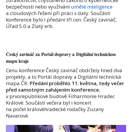
zdravotnictví, chystaného zákonu o kybernetické
bezpečnosti nebo využívání
umělé inteligence
a cloudových řešení při práci s daty. Součástí
konference bylo i předání tří cen: Český zavináč,
Úřad 5.0 a Zlatý erb.
Český zavináč za Portál dopravy a Digitální technickou
mapu kraje
Cenu konference Český zavináč obdržely hned dva
projekty, a to
Portál dopravy a Digitální technická
mapa ČR.
Předání proběhlo 11. května, tedy večer
před samotným zahájením konference
,
v prvorepublikové budově Filharmonie Hradec
Králové.
Součástí večera byl i koncert
na počet
královéhradecké rodačky Zuzany
Navarové.