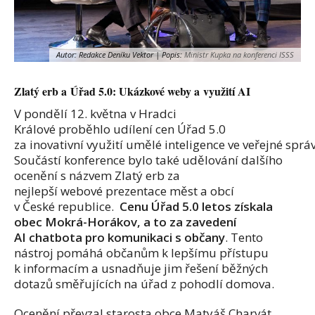
Autor: Redakce Deníku Vektor | Popis:
Ministr Kupka na konferenci ISSS
Zlatý erb a Úřad 5.0: Ukázkové weby a využití AI
V
pondělí
12.
května v Hradci
Králové
proběhlo
udílení
cen
Úřad
5.0
za
inovativní
využití
umělé
inteligence
ve
veřejné
správ
Součástí konference bylo také udělování dalšího
ocenění s názvem
Zlatý
erb
za
nejlepší
webové
prezentace
měst
a
obcí
v
České
republice.
Cenu Úřad 5.0 letos získala
obec Mokrá-Horákov,
a to za zavedení
AI chatbota pro komunikaci s občany
. Tento
nástroj pomáhá občanům k lepšímu přístupu
k informacím a usnadňuje jim řešení běžných
dotazů směřujících na úřad
z pohodlí domova.
Ocenění
převzal starosta
obce
Matyáš Charvát.