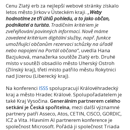
Cenu Zlatý erb za
nejlepší webové stránky získalo
letos
město Jirkov v Ústeckém kraji.
„
Weby
hodnotíme ze tří úhlů pohledu, a to jako občan,
podnikatel a turista.
Tr
adičním kritériem je
z
veřejňování povinných
informací. Nově máme
zavedené kritérium digitální služby,
např. funkce
umožňující občanům rezervaci schůzky na úřadě
nebo napojení na Portál občana“
, uvedla
Hana
Bazjuková
,
manažerka
soutěže
Zlatý
erb
.
Druhé
místo v soutěži obsadilo město Uherský Ostroh
(Zlínský kraj), třetí místo patřilo městu Rokytnici
nad Jizerou (Liberecký kraj)
.
Na k
onferenci
ISSS
spolupracují Královéhradecký
kraj a město Hradec Králové. Spolupořadatelem je
také
Kraj Vysočina
.
Generálním partnerem celého
setkání je
Česká spořitelna
,
mezi další významné
partnery patří
Asseco
,
Atos
, CETIN, CISCO, GORDIC,
ICZ a Vita. Hlavním AI partnerem konference je
společnost Microsoft. Pořádá ji společnost
Triada