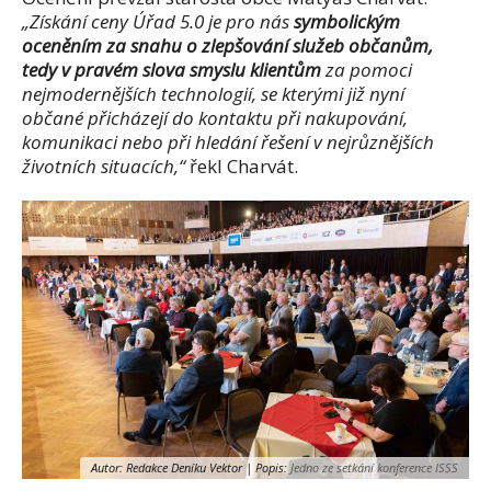
„Získání ceny Úřad 5.0 je pro nás
symbolickým
oceněním za snahu o zlepšování služeb občanům,
tedy v pravém slova smyslu klientům
za pomoci
nejmodernějších technologií, se kterými již nyní
občané přicházejí do kontaktu při nakupování,
komunikaci nebo při hledání řešení v nejrůznějších
životních situacích,“
řek
l Charvát.
Autor: Redakce Deníku Vektor | Popis:
Jedno ze setkání konference ISSS