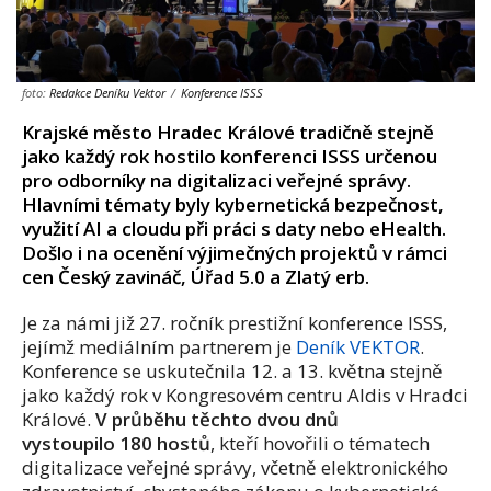
foto:
Redakce Deníku Vektor
/
Konference ISSS
Krajské město Hradec Králové tradičně stejně
jako každý rok hostilo konferenci ISSS určenou
pro odborníky na digitalizaci veřejné správy.
Hlavními tématy byly kybernetická bezpečnost,
využití AI a cloudu při práci s daty nebo eHealth.
Došlo i na ocenění výjimečných projektů v rámci
cen Český zavináč, Úřad 5.0 a Zlatý erb.
Je za námi již 27. ročník
prestižní
k
onference ISSS
,
jejímž mediálním partnerem je
Deník VEKTOR
.
Konference
se uskutečnila
12. a 13. května stejně
jako každý rok v
Kongresovém centru
Aldis
v Hradci
Králové
.
V průběhu těchto dvou dnů
vystoupilo
180 hostů
, kteří hovořili o tématech
digitalizace veřejné
správy,
včetně elektronického