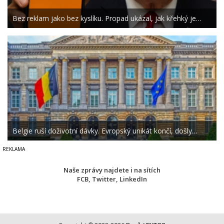
Bez reklam jako bez kyslíku. Propad ukázal, jak křehký je…
Belgie ruší doživotní dávky. Evropský unikát končí, došly…
Naše zprávy najdete i na sítích
FCB
,
Twitter
,
LinkedIn