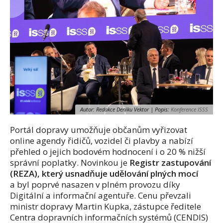
Autor: Redakce Deníku Vektor | Popis:
Konference ISSS
Portál dopravy umožňuje občanům vyřizovat
online agendy řidičů, vozidel či plavby a nabízí
přehled o
jejich
bodovém hodnocení i
o 20 % nižší
správní poplatky. Novinkou je
Registr zastupování
(REZA), který usnadňuje udělování plných mocí
a byl poprvé nasazen v
pln
ém provozu díky
Digitální a informační agentuře.
Cenu převzali
ministr dopravy Martin Kupka, zástupce ředitele
Centra dopravních informačních systémů (CENDIS)