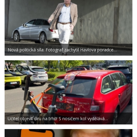
Nová politická síla: Fotograf zachytil Havlova poradce…
Učitel objevil díru na trhu. S nosičem kol vydělává…