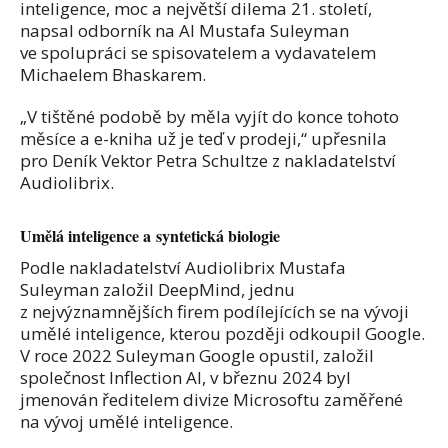
inteligence, moc a největší dilema 21. století,
napsal odborník na AI Mustafa Suleyman
ve spolupráci se spisovatelem a vydavatelem
Michaelem Bhaskarem.
„V tištěné podobě by měla vyjít do konce tohoto
měsíce a e-kniha už je teď v prodeji,“ upřesnila
pro Deník Vektor Petra Schultze z nakladatelství
Audiolibrix.
Umělá inteligence a syntetická biologie
Podle
nakladatelství Audiolibrix
Mustafa
Suleyman založil DeepMind, jednu
z nejvýznamnějších firem podílejících se na vývoji
umělé inteligence, kterou později odkoupil Google.
V roce 2022 Suleyman Google opustil, založil
společnost Inflection AI, v březnu 2024 byl
jmenován ředitelem divize Microsoftu zaměřené
na vývoj umělé inteligence.