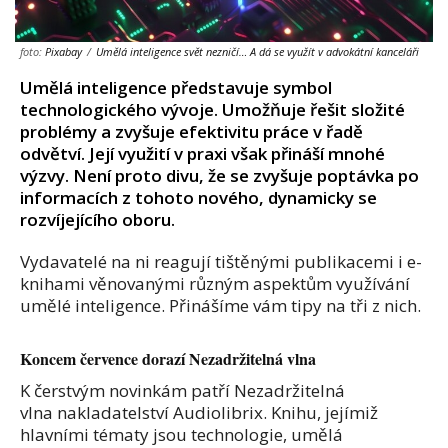
foto:
Pixabay
/
Umělá inteligence svět nezničí… A dá se využít v advokátní kanceláři
Umělá inteligence představuje symbol
technologického vývoje. Umožňuje řešit složité
problémy a zvyšuje efektivitu práce v řadě
odvětví. Její využití v praxi však přináší mnohé
výzvy. Není proto divu, že se zvyšuje poptávka po
informacích z tohoto nového, dynamicky se
rozvíjejícího oboru.
Vydavatelé na ni reagují tištěnými publikacemi i e-
knihami věnovanými různým aspektům využívání
umělé inteligence. Přinášíme vám tipy na tři z nich.
Koncem července dorazí Nezadržitelná vlna
K čerstvým novinkám patří Nezadržitelná
vlna nakladatelství Audiolibrix. Knihu, jejímiž
hlavními tématy jsou technologie, umělá