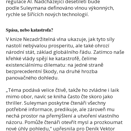
regulace AI. Nadcházející desetiletí bude
podle Suleymana definováno vlnou výkonných,
rychle se šířících nových technologií.
Spása, nebo katastrofa?
V knize Nezadržitelná vlna ukazuje, jak tyto síly
nastolí nebývalou prosperitu, ale také ohrozí
národní stát, základ globálního řádu. Zatímco naše
křehké vlády spějí ke katastrofě, čelíme
existenciálnímu dilematu: na jedné straně
bezprecedentní škody, na druhé hrozba
panovačného dohledu.
„Téma podává velice čtivě, takže ho zvládne i laik
mimo obor, navíc se kniha často čte skoro jako
thriller. Suleyman poskytne čtenáři všechny
potřebné informace, predikuje, ale zároveň mu
nechá prostor na přemýšlení a utvoření vlastního
názoru. Pomůže čtenáři otevřít mysl a prozkoumat
nové úhly pohledu,“ upřesnila pro Deník Vektor