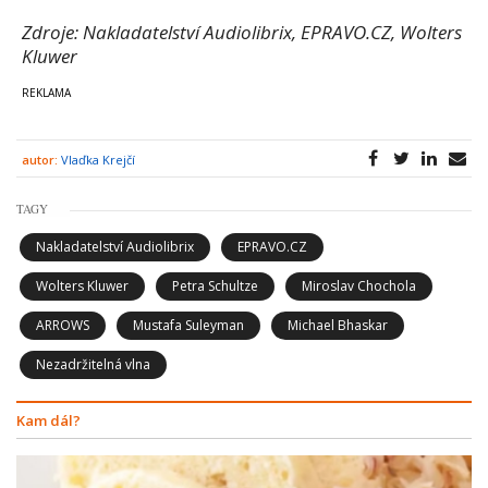
Zdroje: Nakladatelství Audiolibrix, EPRAVO.CZ, Wolters
Kluwer
autor:
Vlaďka Krejčí
TAGY
Nakladatelství Audiolibrix
EPRAVO.CZ
Wolters Kluwer
Petra Schultze
Miroslav Chochola
ARROWS
Mustafa Suleyman
Michael Bhaskar
Nezadržitelná vlna
Kam dál?