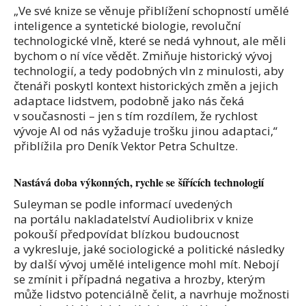
„Ve své knize se věnuje přiblížení schopností umělé
inteligence a syntetické biologie, revoluční
technologické vlně, které se nedá vyhnout, ale měli
bychom o ní více vědět. Zmiňuje historický vývoj
technologií, a tedy podobných vln z minulosti, aby
čtenáři poskytl kontext historických změn a jejich
adaptace lidstvem, podobně jako nás čeká
v současnosti – jen s tím rozdílem, že rychlost
vývoje AI od nás vyžaduje trošku jinou adaptaci,“
přiblížila pro Deník Vektor Petra Schultze.
Nastává doba výkonných, rychle se šířících technologií
Suleyman se podle informací uvedených
na portálu
nakladatelství Audiolibrix
v knize
pokouší předpovídat blízkou budoucnost
a vykresluje, jaké sociologické a politické následky
by další vývoj umělé inteligence mohl mít. Nebojí
se zmínit i případná negativa a hrozby, kterým
může lidstvo potenciálně čelit, a navrhuje možnosti