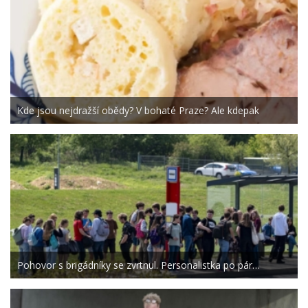
Kde jsou nejdražší obědy? V bohaté Praze? Ale kdepak
Pohovor s brigádníky se zvrtnul. Personalistka po pár…