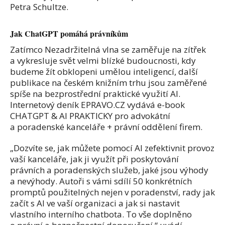
Petra Schultze.
Jak ChatGPT pomáhá právníkům
Zatímco Nezadržitelná vlna se zaměřuje na zítřek
a vykresluje svět velmi blízké budoucnosti, kdy
budeme žít obklopeni umělou inteligencí, další
publikace na českém knižním trhu jsou zaměřené
spíše na bezprostřední praktické využití AI.
Internetový deník EPRAVO.CZ vydává e-book
CHATGPT & AI PRAKTICKY pro advokátní
a poradenské kanceláře + právní oddělení firem.
„Dozvíte se, jak můžete pomocí AI zefektivnit provoz
vaší kanceláře, jak ji využít při poskytování
právních a poradenských služeb, jaké jsou výhody
a nevýhody. Autoři s vámi sdílí 50 konkrétních
promptů použitelných nejen v poradenství, rady jak
začít s AI ve vaší organizaci a jak si nastavit
vlastního interního chatbota. To vše doplněno