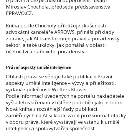
o právní a bezpečnostní doporučení,“ uvádí
Miroslav Chochola, předseda představenstva
EPRAVO.CZ.
Kniha podle Chocholy přibližuje zkušenosti
advokátní kanceláře ARROWS, přináší příklady
z praxe, jak AI transformuje právní a poradenský
sektor, a také ukázky, jak pomáhá v oblasti
účetnictví a daňového poradenství.
Právní aspekty umělé inteligence
Oblasti práva se věnuje také publikace Právní
aspekty umělé inteligence – výzvy a příležitosti,
vydaná společností Wolters Kluwer.
Podle informací uvedených na portálu nakladatele
vyšla letos v červnu v tištěné podobě i jako e-book.
Nová kniha z rozsáhlejší řady publikací
zaměřených na AI si klade za cíl prozkoumat otázky
v oboru práva, které vyvstávají ve vztahu k umělé
inteligenci a spoluvytvářejí společnost.