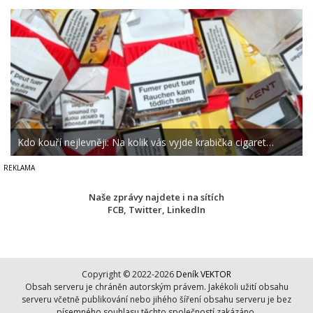
Kdo kouří nejlevněji: Na kolik vás vyjde krabička cigaret…
Naše zprávy najdete i na sítích
FCB
,
Twitter
,
LinkedIn
Copyright © 2022-2026
Deník VEKTOR
Obsah serveru je chráněn autorským právem. Jakékoli užití obsahu
serveru včetně publikování nebo jihého šíření obsahu serveru je bez
písemného souhlasu těchto společností zakázáno.