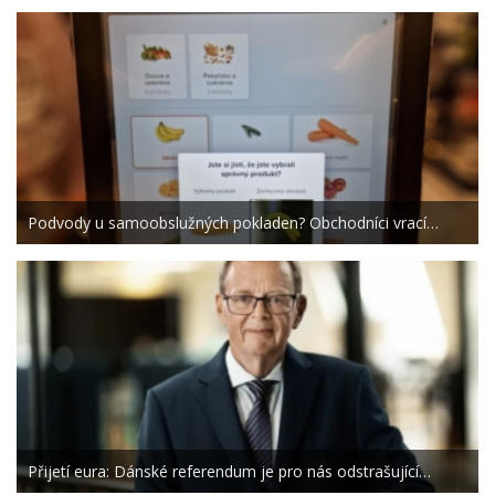
Podvody u samoobslužných pokladen? Obchodníci vrací…
Přijetí eura: Dánské referendum je pro nás odstrašující…