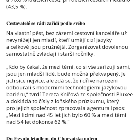
(43,5 %).
Cestovatelé se rádi zařídí podle svého
Na vlastní pěst, bez zázemí cestovní kanceláře už
nevyrážejí jen mladí, kteří umějí cizí jazyky
a celkově jsou pružnější. Zorganizovat dovolenou
samostatně zvládají i starší ročníky.
„Kdo by čekal, že mezi těmi, co si vše zařizují sami,
jsou jen mladší lidé, bude možná překvapený. Je
jich sice nejvíce, ale zdá se, že i dříve narození
odbourali s moderními technologiemi jazykovou
bariéru,“ tvrdí Tereza Knířová ze společnosti Pluxee
a dokládá to čísly z loňského průzkumu, který
pro jejich společnost zpracovala agentura Ipsos:
„Mezi lidmi nad 45 let jich bylo 60 % a mezi těmi
nad 54 let dokonce 62 %.“
Do Egypta letadlem, do Chorvatska autem