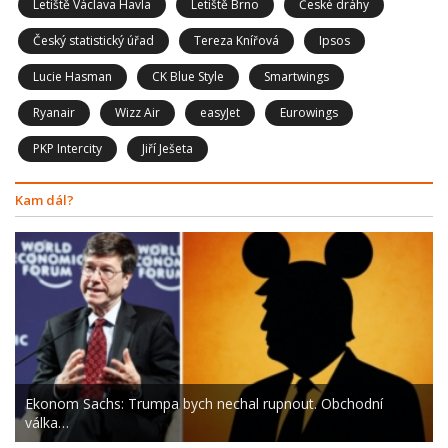
Letiště Václava Havla
Letiště Brno
České dráhy
Český statistický úřad
Tereza Knířová
Ipsos
Lucie Hasman
CK Blue Style
Smartwings
Ryanair
Wizz Air
easyJet
Eurowings
PKP Intercity
Jiří Ješeta
Kam dál?
Ekonom Sachs: Trumpa bych nechal rupnout. Obchodní
válka…