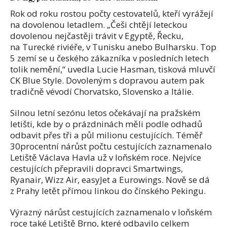
Rok od roku rostou počty cestovatelů, kteří vyrážejí
na dovolenou letadlem. „Češi chtějí leteckou
dovolenou nejčastěji trávit v Egyptě, Řecku,
na Turecké riviéře, v Tunisku anebo Bulharsku. Top
5 zemí se u českého zákazníka v posledních letech
tolik nemění,“ uvedla Lucie Hasman, tisková mluvčí
CK Blue Style. Dovoleným s dopravou autem pak
tradičně vévodí Chorvatsko, Slovensko a Itálie.
Silnou letní sezónu letos očekávají na pražském
letišti, kde by o prázdninách měli podle odhadů
odbavit přes tři a půl milionu cestujících. Téměř
30procentní nárůst počtu cestujících zaznamenalo
Letiště Václava Havla už v loňském roce. Nejvíce
cestujících přepravili dopravci Smartwings,
Ryanair, Wizz Air, easyJet a Eurowings. Nově se dá
z Prahy letět přímou linkou do čínského Pekingu.
Výrazný nárůst cestujících zaznamenalo v loňském
roce také Letiště Brno, které odbavilo celkem