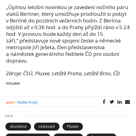
„Úplnou letošní novinkou je zavedení nočního páru
vlaků Berliner, který umožňuje prodloužit si pobyt
v Berlíně do pozdních večerních hodin. Z Berlína
odjíždí až v 0:36 hod. a do Prahy přijíždí ráno v 5:24
hod. V provozu bude každý den až do 15.
září,“ představuje nové spojení české a německé
metropole Jiří Ješeta, člen představenstva
a náměstek generálního ředitele ČD pro osobní
dopravu.
Zdroje: ČSÚ, Pluxee, Letiště Praha, Letiště Brno, ČD
autor:
Vlaďka Krejčí
TAGY
dovolená
cestování
Pluxee