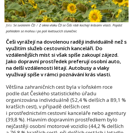
foto:
Se svolením ČD
/
Z okna vlaku ČD se Češi rádi kochají krásami vlasti. Popást
pohledem se mohou i po poli kvetoucích slunečnic
Češi vyrážejí na dovolenou raději individuálně než s
využitím služeb cestovních kanceláří. Do
vzdálenějších míst si však spíše zakoupí zájezd.
Jako dopravní prostředek preferují osobní auto,
na delší vzdálenosti létají. Autobusy a vlaky
využívají spíše v rámci poznávání krás vlasti.
Většina zahraničních cest byla v loňském roce
podle dat Českého statistického úřadu
organizována individuálně (52,4 % delších a 89,1 %
kratších cest), v případě delších cest
i prostřednictvím cestovní kanceláře nebo agentury
(39,8 %). Hlavním dopravním prostředkem bylo
nejčastěji osobní motorové vozidlo (44,2 % delších
a 76,8 % kratších cest), při delších cestách i letadlo