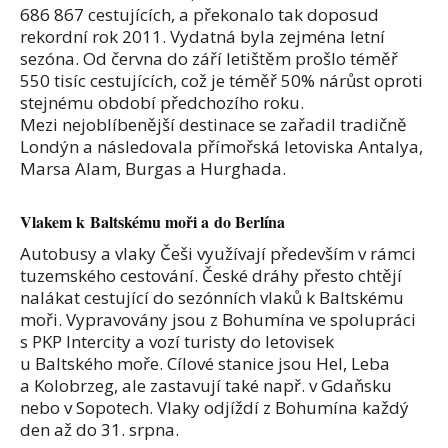
686 867 cestujících, a překonalo tak doposud
rekordní rok 2011. Vydatná byla zejména letní
sezóna. Od června do září letištěm prošlo téměř
550 tisíc cestujících, což je téměř 50% nárůst oproti
stejnému období předchozího roku.
Mezi nejoblíbenější destinace se zařadil tradičně
Londýn a následovala přímořská letoviska Antalya,
Marsa Alam, Burgas a Hurghada.
Vlakem k Baltskému moři a do Berlína
Autobusy a vlaky Češi využívají především v rámci
tuzemského cestování. České dráhy přesto chtějí
nalákat cestující do sezónních vlaků k Baltskému
moři. Vypravovány jsou z Bohumína ve spolupráci
s PKP Intercity a vozí turisty do letovisek
u Baltského moře. Cílové stanice jsou Hel, Leba
a Kolobrzeg, ale zastavují také např. v Gdaňsku
nebo v Sopotech. Vlaky odjíždí z Bohumína každý
den až do 31. srpna.