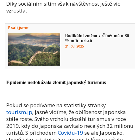
Díky sociálním sítím však návštěvnost ještě víc
vzrostla.
Psali jsme
Radikální změna v Číně: má o 80
% míň turistů
21. 03. 2025
Epidemie nedokázala zlomit japonský turismus
Pokud se podíváme na statistiky stránky
tourism.jp
, jasně vidíme, že oblíbenost Japonska
stále roste. Svého vrcholu dosáhl turismus v roce
2019, kdy do Japonska zavítalo necelých 32 milionu
turistů. S příchodem
Covidu-19
se ale Japonsko,
stejně jako ostatní státy, cestovatelům uzavřelo.