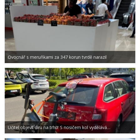
Ovocnář s meruňkami za 347 korun tvrdě narazil
Učitel objevil díru na trhu. S nosičem kol vydělává…