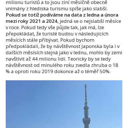
milionu turistů a to jsou ziní měsíčně obecně
vnímány z hlediska turismu spíše jako slabší.
Pokud se totiž podíváme na data z ledna a února
mezi roky 2021 a 2024
, jedná se o nejslabší měsíce
v roce. Pokud tedy vše půjde tak, jak má, lze
přepokládat, že turisté budou v následujících
měsících stále přibývat. Pokud bychom
předpokládali, že by návštěvnost Japonska byla i v
dalších měsísích stejná jako v lednu, mohlo by zemi
navštívit až 44 milionu lidí. Teoricky by se tedy
návštěvnost od minulého roku zvedla zhruba o 18
% a oproti roku 2019 dokonce až o téměř 50%.