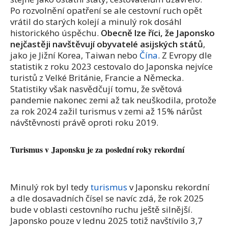
Po rozvolnění opatření se ale cestovní ruch opět
vrátil do starých kolejí a minulý rok dosáhl
historického úspěchu.
Obecně lze říci, že Japonsko
nejčastěji navštěvují obyvatelé asijských států
,
jako je Jižní Korea, Taiwan nebo
Čína
. Z Evropy dle
statistik z roku 2023 cestovalo do Japonska nejvíce
turistů z Velké Británie, Francie a Německa.
Statistiky však nasvědčují tomu, že světová
pandemie nakonec zemi až tak neuškodila, protože
za rok 2024 zažil turismus v zemi až 15% nárůst
návštěvnosti právě oproti roku 2019.
Turismus v Japonsku je za poslední roky rekordní
Minulý rok byl tedy
turismus
v Japonsku rekordní
a dle dosavadních čísel se navíc zdá, že rok 2025
bude v oblasti cestovního ruchu ještě silnější.
Japonsko pouze v lednu 2025 totiž navštívilo 3,7