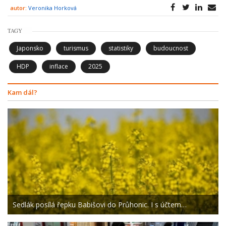
autor:
Veronika Horková
TAGY
Japonsko
turismus
statistiky
budoucnost
HDP
inflace
2025
Kam dál?
Sedlák posílá řepku Babišovi do Průhonic. I s účtem…