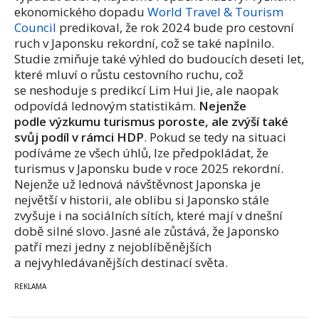
ekonomického dopadu
World Travel & Tourism
Council
predikoval, že rok 2024 bude pro cestovní
ruch v Japonsku rekordní, což se také naplnilo.
Studie zmiňuje také výhled do budoucích deseti let,
které mluví o růstu cestovního ruchu, což
se neshoduje s predikcí Lim Hui Jie, ale naopak
odpovídá lednovým statistikám.
Nejenže
podle výzkumu turismus poroste, ale zvýší také
svůj podíl v rámci HDP
. Pokud se tedy na situaci
podíváme ze všech úhlů, lze předpokládat, že
turismus v Japonsku bude v roce 2025 rekordní.
Nejenže už lednová návštěvnost Japonska je
největší v historii, ale oblibu si Japonsko stále
zvyšuje i na sociálních sítích, které mají v dnešní
době silné slovo. Jasné ale zůstává, že Japonsko
patří mezi jedny z nejoblíběnějších
a nejvyhledávanějších destinací světa.