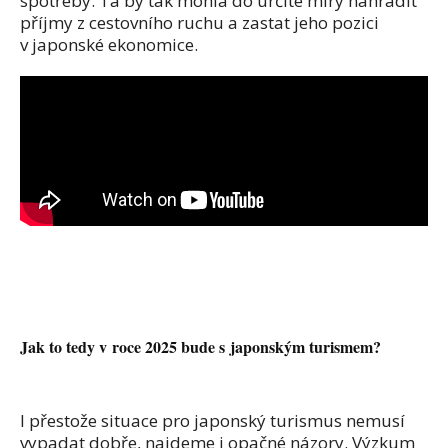
spotřeby. Ta by tak mohla do určité míry nahradit
příjmy z cestovního ruchu a zastat jeho pozici
v japonské ekonomice.
Jak to tedy v roce 2025 bude s japonským turismem?
I přestože situace pro japonský turismus nemusí
vypadat dobře, najdeme i opačné názory. Výzkum