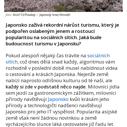
foto:
Nick115/Pixabay
/
Japonský hrad Himedži
Japonsko zažívá rekordní nárůst turismu, který je
podpořen oslabeným jenem a rostoucí
popularitou na sociálních sítích. Jaká bude
budoucnost turismu v Japonsku?
Pokud alespoň nějaký čas trávíte na
sociálních
sítích
, což dnes dělá snad každý, algoritmus vám
rozhodně v poslední době musel nabídnout videa
o cestování a krásách Japonska. Nejenže země
nabízí naprosto odlišnou kulturu od té naší, ale
každý si zde v podstatě něco najde
. Milovníci jídla
sem jezdí za gastronomickým zážitkem, milovníci
přírody navštěvují
Japonsko
kvůli krásám jeho
přírody a technologičtí nadšenci navštěvují
Japonsko pro jeho IT vyspělost. Popularita asijské
země však není žádnou novinkou a země
vycházejícího slunce láká cestovatele již řadu let.