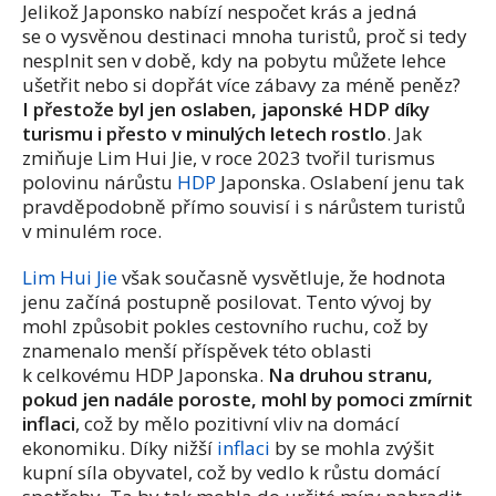
Jelikož Japonsko nabízí nespočet krás a jedná
se o vysvěnou destinaci mnoha turistů, proč si tedy
nesplnit sen v době, kdy na pobytu můžete lehce
ušetřit nebo si dopřát více zábavy za méně peněz?
I přestože byl jen oslaben, japonské HDP díky
turismu i přesto v minulých letech rostlo
. Jak
zmiňuje Lim Hui Jie, v roce 2023 tvořil turismus
polovinu nárůstu
HDP
Japonska. Oslabení jenu tak
pravděpodobně přímo souvisí i s nárůstem turistů
v minulém roce.
Lim Hui Jie
však současně vysvětluje, že hodnota
jenu začíná postupně posilovat. Tento vývoj by
mohl způsobit pokles cestovního ruchu, což by
znamenalo menší příspěvek této oblasti
k celkovému HDP Japonska.
Na druhou stranu,
pokud jen nadále poroste, mohl by pomoci zmírnit
inflaci
, což by mělo pozitivní vliv na domácí
ekonomiku. Díky nižší
inflaci
by se mohla zvýšit
kupní síla obyvatel, což by vedlo k růstu domácí