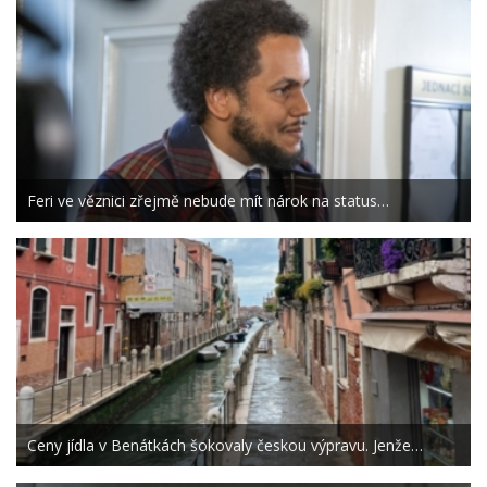
Feri ve věznici zřejmě nebude mít nárok na status…
Ceny jídla v Benátkách šokovaly českou výpravu. Jenže…