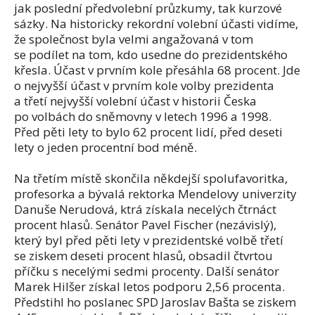
jak poslední předvolební průzkumy, tak kurzové
sázky. Na historicky rekordní volební účasti vidíme,
že společnost byla velmi angažovaná v tom
se podílet na tom, kdo usedne do prezidentského
křesla. Účast v prvním kole přesáhla 68 procent. Jde
o nejvyšší účast v prvním kole volby prezidenta
a třetí nejvyšší volební účast v historii Česka
po volbách do sněmovny v letech 1996 a 1998.
Před pěti lety to bylo 62 procent lidí, před deseti
lety o jeden procentní bod méně.
Na třetím místě skončila někdejší spolufavoritka,
profesorka a bývalá rektorka Mendelovy univerzity
Danuše Nerudová, ktrá získala necelých čtrnáct
procent hlasů. Senátor Pavel Fischer (nezávislý),
který byl před pěti lety v prezidentské volbě třetí
se ziskem deseti procent hlasů, obsadil čtvrtou
příčku s necelými sedmi procenty. Další senátor
Marek Hilšer získal letos podporu 2,56 procenta.
Předstihl ho poslanec SPD Jaroslav Bašta se ziskem