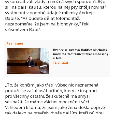
vykonávat vůli vlády a možná svých sponzorů. Rýpl
si i na další kauzu, kterou na něj prý chtějí novináři
vytáhnout v podobě údajné milenky Andreje
Babiše. "Až budete dělat fotomontáž,
nezapomeňte, že jsem na blondýnky," řekl
s úsměvem Babiš.
Psali jsme
Brabec se zastává Babiše: Michálek
močil na zeď francouzské ambasády
a teď…
12. 01. 2023
„To, že končím jako třetí, vůbec nic neznamená,
protože se začal psát příběh, který je inspirací
pro všechny ostatní, že skutečně má smysl
se snažit, že máme všichni moc měnit věci.
Vzhledem k tomu, že jsem jako žena došla poprvé
tak daleko, se otevřely dveře dalším, kteří půjdou