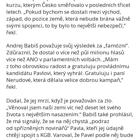
kurzu, kterým Česko směřovalo v posledních třicet
letech. „Pokud bychom se dostali mezi východ,
západ, do pozice země, která nebude brána vážně
svými spojenci, to by bylo to největší nebezpečí,“
řekl.
Andrej Babiš považuje svůj výsledek za „famózní“.
Zdůraznil, že dostal o více než půl milionu hlasů
více než ANO v parlamentních volbách. „Mám
z toho obrovskou radost a gratuluju provládnímu
kandidátu Pavlovi, který vyhrál. Gratuluju i paní
Nerudové, která dělala velice dobrou kampaň,“
řekl.
Dodal, že jej mrzí, když je považován za zlo.
„Věnoval jsem naší zemi víc než deset let svého
života s největším nasazením.“ Babiš také prohlásil,
že má signály, že se na něj chystá „podraz
od spřízněných novinářů“ Pavla, kteří jej údajně
chtějí spojit s KGB. Varoval, že Pavel podle něj bude