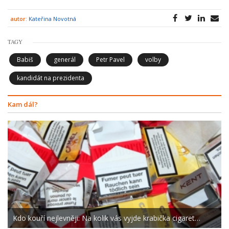
autor:
Kateřina Novotná
TAGY
Babiš
generál
Petr Pavel
volby
kandidát na prezidenta
Kam dál?
Kdo kouří nejlevněji: Na kolik vás vyjde krabička cigaret…