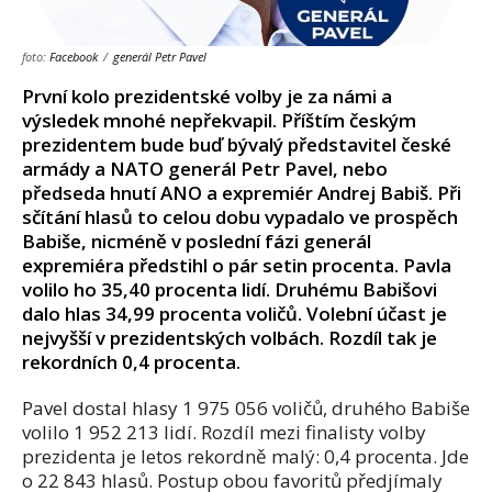
foto:
Facebook
/
generál Petr Pavel
První kolo prezidentské volby je za námi a
výsledek mnohé nepřekvapil. Příštím českým
prezidentem bude buď bývalý představitel české
armády a NATO generál Petr Pavel, nebo
předseda hnutí ANO a expremiér Andrej Babiš. Při
sčítání hlasů to celou dobu vypadalo ve prospěch
Babiše, nicméně v poslední fázi generál
expremiéra předstihl o pár setin procenta. Pavla
volilo ho 35,40 procenta lidí. Druhému Babišovi
dalo hlas 34,99 procenta voličů. Volební účast je
nejvyšší v prezidentských volbách. Rozdíl tak je
rekordních 0,4 procenta.
Pavel dostal hlasy 1 975 056 voličů, druhého Babiše
volilo 1 952 213 lidí. Rozdíl mezi finalisty volby
prezidenta je letos rekordně malý: 0,4 procenta. Jde
o 22 843 hlasů. Postup obou favoritů předjímaly