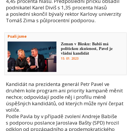
4,45 procenta hlasů. Předposlední příčku obsadil
podnikatel Karel Diviš s 1,35 procenta hlasů
a poslední skončil bývalý rektor Karlovy univerzity
Tomáš Zima s půlprocentní podporou.
Psali jsme
Zeman v Blesku: Babiš má
politickou zkušenost, Pavel je
vládní kandidát
15. 01. 2023
Kandidát na prezidenta generál Petr Pavel ve
druhém kole program ani priority kampaně měnit
nechce; odpovídají podle něj i profilu méně
úspěšných kandidátů, od kterých může nyní čerpat
voliče.
Podle Pavla by v případě zvolení Andreje Babiše
s podporou poslance Jaroslava Bašty (SPD) hrozil
odklon od prozápadního a prodemokratického