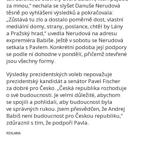
za mnou,“ nechala se slyšet Danuše Nerudová
těsně po vyhlášení výsledků a pokračovala:
„Zůstává tu zlo a dostalo poměrně dost, vlastní
mediální domy, strany, poslance, chtěl by Lány
a Pražský hrad,“ uvedla Nerudová na adresu
expremiéra Babiše. Ještě v sobotu se Nerudová
setkala s Pavlem. Konkrétní podoba její podpory
se podle ní dohodne v pondělí, přičemž otevřené
jsou všechny formy.
Výsledky prezidentských voleb nepovažuje
prezidentský kandidát a senátor Pavel Fischer
za dobré pro Česko. „Česká republika rozhoduje
o své budoucnosti. Je velmi důležité, abychom
se spojili a pohlídali, aby budoucnost byla
ve správných rukou. Jsem přesvědčen, že Andrej
Babiš není budoucnost pro Českou republiku,“
zdůraznil s tím, že podpoří Pavla.