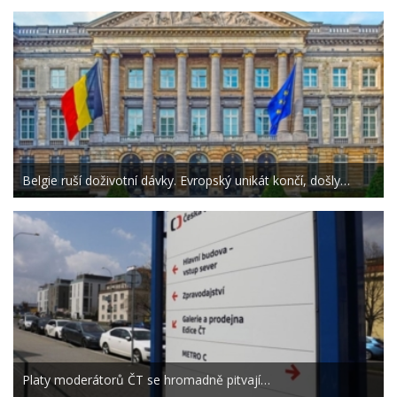
Belgie ruší doživotní dávky. Evropský unikát končí, došly…
Platy moderátorů ČT se hromadně pitvají…