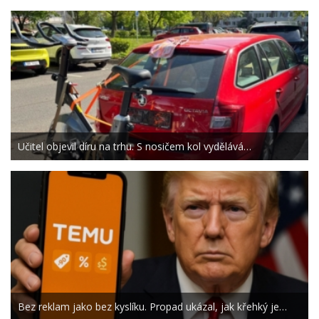
Učitel objevil díru na trhu. S nosičem kol vydělává…
Bez reklam jako bez kyslíku. Propad ukázal, jak křehký je…