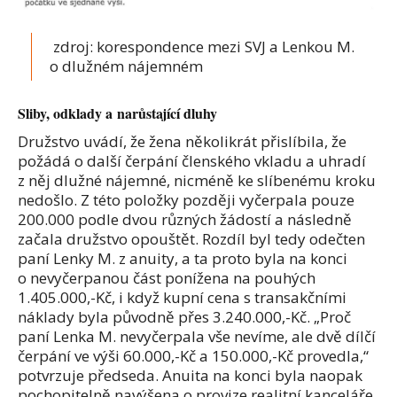
zdroj: korespondence mezi SVJ a Lenkou M.
o dlužném nájemném
Sliby, odklady a narůstající dluhy
Družstvo uvádí, že žena několikrát přislíbila, že
požádá o další čerpání členského vkladu a uhradí
z něj dlužné nájemné, nicméně ke slíbenému kroku
nedošlo. Z této položky později vyčerpala pouze
200.000 podle dvou různých žádostí a následně
začala družstvo opouštět. Rozdíl byl tedy odečten
paní Lenky M. z anuity, a ta proto byla na konci
o nevyčerpanou část ponížena na pouhých
1.405.000,-Kč, i když kupní cena s transakčními
náklady byla původně přes 3.240.000,-Kč. „Proč
paní Lenka M. nevyčerpala vše nevíme, ale dvě dílčí
čerpání ve výši 60.000,-Kč a 150.000,-Kč provedla,“
potvrzuje předseda. Anuita na konci byla naopak
pochopitelně navýšena o provize realitní kanceláře,