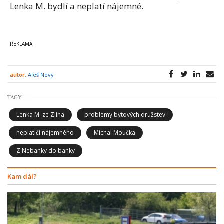
Lenka M. bydlí a neplatí nájemné.
autor:
Aleš Nový
TAGY
Lenka M. ze Zlína
problémy bytových družstev
neplatiči nájemného
Michal Moučka
Z Nebanky do banky
Kam dál?