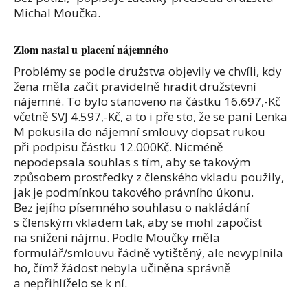
Michal Moučka.
Zlom nastal u placení nájemného
Problémy se podle družstva objevily ve chvíli, kdy
žena měla začít pravidelně hradit družstevní
nájemné. To bylo stanoveno na částku 16.697,-Kč
včetně SVJ 4.597,-Kč, a to i pře sto, že se paní Lenka
M pokusila do nájemní smlouvy dopsat rukou
při podpisu částku 12.000Kč. Nicméně
nepodepsala souhlas s tím, aby se takovým
způsobem prostředky z členského vkladu použily,
jak je podmínkou takového právního úkonu.
Bez jejího písemného souhlasu o nakládání
s členským vkladem tak, aby se mohl započíst
na snížení nájmu. Podle Moučky měla
formulář/smlouvu řádně vytištěný, ale nevyplnila
ho, čímž žádost nebyla učiněna správně
a nepřihlíželo se k ní.