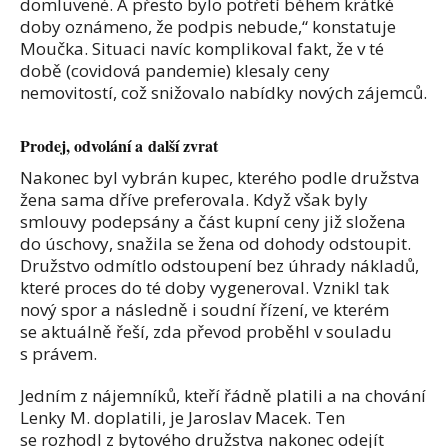
domluvené. A přesto bylo potřetí během krátké
doby oznámeno, že podpis nebude,“ konstatuje
Moučka. Situaci navíc komplikoval fakt, že v té
době (covidová pandemie) klesaly ceny
nemovitostí, což snižovalo nabídky nových zájemců.
Prodej, odvolání a další zvrat
Nakonec byl vybrán kupec, kterého podle družstva
žena sama dříve preferovala. Když však byly
smlouvy podepsány a část kupní ceny již složena
do úschovy, snažila se žena od dohody odstoupit.
Družstvo odmítlo odstoupení bez úhrady nákladů,
které proces do té doby vygeneroval. Vznikl tak
nový spor a následně i soudní řízení, ve kterém
se aktuálně řeší, zda převod proběhl v souladu
s právem.
Jedním z nájemníků, kteří řádně platili a na chování
Lenky M. doplatili, je Jaroslav Macek. Ten
se rozhodl z bytového družstva nakonec odejít