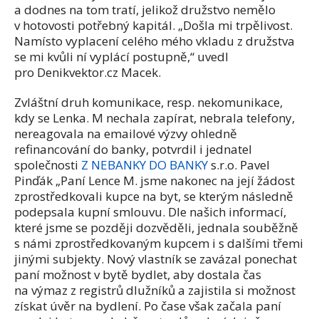
a dodnes na tom tratí, jelikož družstvo nemělo
v hotovosti potřebný kapitál. „Došla mi trpělivost.
Namísto vyplacení celého mého vkladu z družstva
se mi kvůli ní vyplácí postupně,“ uvedl
pro Denikvektor.cz Macek.
Zvláštní druh komunikace, resp. nekomunikace,
kdy se Lenka. M nechala zapírat, nebrala telefony,
nereagovala na emailové výzvy ohledně
refinancování do banky, potvrdil i jednatel
společnosti
Z NEBANKY DO BANKY
s.r.o. Pavel
Pinďák „Paní Lence M. jsme nakonec na její žádost
zprostředkovali kupce na byt, se kterým následně
podepsala kupní smlouvu. Dle našich informací,
které jsme se později dozvěděli, jednala souběžně
s námi zprostředkovaným kupcem i s dalšími třemi
jinými subjekty. Nový vlastník se zavázal ponechat
paní možnost v bytě bydlet, aby dostala čas
na výmaz z registrů dlužníků a zajistila si možnost
získat úvěr na bydlení. Po čase však začala paní