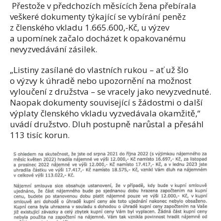
Přestože v předchozích měsících žena přebírala
veškeré dokumenty týkající se vybírání peněz
z členského vkladu 1.665.600,-Kč, u výzev
a upomínek začalo docházet k opakovanému
nevyzvedávání zásilek.
„Listiny zasílané do vlastních rukou – ať už šlo
o výzvy k úhradě nebo upozornění na možnost
vyloučení z družstva – se vracely jako nevyzvednuté.
Naopak dokumenty související s žádostmi o další
výplaty členského vkladu vyzvedávala okamžitě,“
uvádí družstvo. Dluh postupně narůstal a přesáhl
113 tisíc korun.