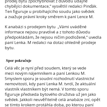
prodej bytu zpochybňovat z důvodu údajně
chybějící dokumentace,“ vysvětlil redakci Pinďák.
Ten figuruje u probíhajícího soudu jako svědek
a zvažuje právní kroky směrem k paní Lence M.
K anabázi s prodejem bytu „Vámi uváděné
informace nejsou pravdivé a z tohoto důvodu
předpokládám, že nejsou ničím podložené,“ uvedla
paní Lenka. M redakci na dotaz ohledně prodeje
bytu.
Spor pokračuje
Celá věc je nyní před soudem, který se vede
mezi novým nájemníkem a paní Lenkou M.
Smyslem sporu je soudní rozhodnutí vlastnictví
nemovitosti, kdy paní Lenka M. tvrdí, že aktuální
vlastník vlastníkem být nemá. V tomto sporu
figuruje předseda bytového družstva už jen jako
svědek. Jakkoli neuvěřitelně celá anabáze zní, opět
se tímto krokem protáhla doba, po kterou paní