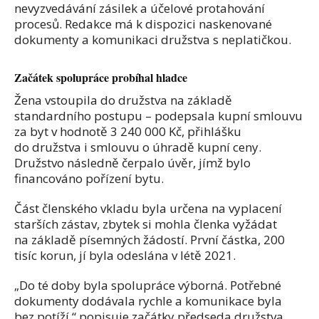
nevyzvedávání zásilek a účelové protahování
procesů. Redakce má k dispozici naskenované
dokumenty a komunikaci družstva s neplatičkou.
Začátek spolupráce probíhal hladce
Žena vstoupila do družstva na základě
standardního postupu – podepsala kupní smlouvu
za byt v hodnotě 3 240 000 Kč, přihlášku
do družstva i smlouvu o úhradě kupní ceny.
Družstvo následně čerpalo úvěr, jímž bylo
financováno pořízení bytu.
Část členského vkladu byla určena na vyplacení
starších zástav, zbytek si mohla členka vyžádat
na základě písemných žádostí. První částka, 200
tisíc korun, jí byla odeslána v létě 2021.
„Do té doby byla spolupráce výborná. Potřebné
dokumenty dodávala rychle a komunikace byla
bez potíží,“ popisuje začátky předseda družstva