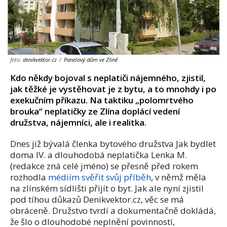
foto:
denikvektor.cz
/
Panelový dům ve Zlíně
Kdo někdy bojoval s neplatiči nájemného, zjistil,
jak těžké je vystěhovat je z bytu, a to mnohdy i po
exekučním příkazu. Na taktiku „polomrtvého
brouka“ neplatičky ze Zlína doplácí vedení
družstva, nájemníci, ale i realitka.
Dnes již bývalá členka bytového družstva Jak bydlet
doma IV. a dlouhodobá neplatička Lenka M.
(redakce zná celé jméno) se přesně před rokem
rozhodla
médiím svěřit svůj příběh
, v němž měla
na zlínském sídlišti přijít o byt. Jak ale nyní zjistil
pod tíhou důkazů Denikvektor.cz, věc se má
obráceně. Družstvo tvrdí a dokumentačně dokládá,
že šlo o dlouhodobé neplnění povinností,