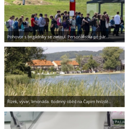
Pohovor s brigádníky se zvrtnul. Personalistka po pár…
Řízek, vývar, limonáda. Rodinný oběd na Čapím hnízdě…