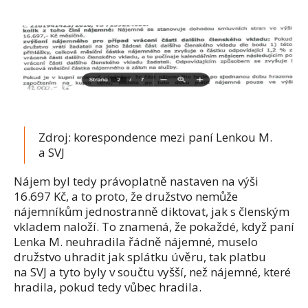
Zdroj: korespondence mezi paní Lenkou M.
a SVJ
Nájem byl tedy právoplatně nastaven na výši
16.697 Kč, a to proto, že družstvo nemůže
nájemníkům jednostranně diktovat, jak s členským
vkladem naloží. To znamená, že pokaždé, když paní
Lenka M. neuhradila řádně nájemné, muselo
družstvo uhradit jak splátku úvěru, tak platbu
na SVJ a tyto byly v součtu vyšší, než nájemné, které
hradila, pokud tedy vůbec hradila.