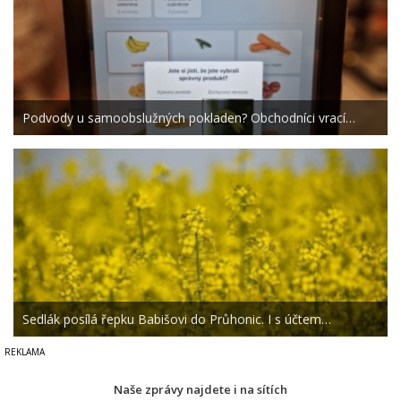
Podvody u samoobslužných pokladen? Obchodníci vrací…
Sedlák posílá řepku Babišovi do Průhonic. I s účtem…
Naše zprávy najdete i na sítích