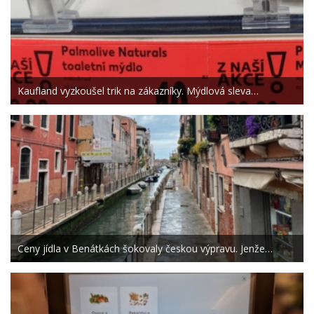
Kaufland vyzkoušel trik na zákazníky. Mýdlová sleva…
Ceny jídla v Benátkách šokovaly českou výpravu. Jenže…