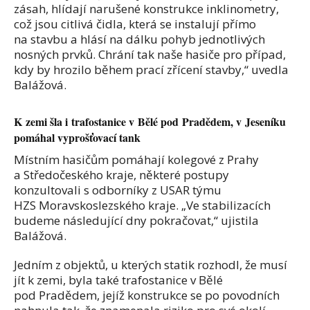
zásah, hlídají narušené konstrukce inklinometry,
což jsou citlivá čidla, která se instalují přímo
na stavbu a hlásí na dálku pohyb jednotlivých
nosných prvků. Chrání tak naše hasiče pro případ,
kdy by hrozilo během prací zřícení stavby,“ uvedla
Balážová.
K zemi šla i trafostanice v Bělé pod Pradědem, v Jeseníku
pomáhal vyprošťovací tank
Místním hasičům pomáhají kolegové z Prahy
a Středočeského kraje, některé postupy
konzultovali s odborníky z USAR týmu
HZS Moravskoslezského kraje. „Ve stabilizacích
budeme následující dny pokračovat,“ ujistila
Balážová.
Jedním z objektů, u kterých statik rozhodl, že musí
jít k zemi, byla také trafostanice v Bělé
pod Pradědem, jejíž konstrukce se po povodních