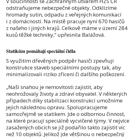
V součinnosti se Záchranným útvarem HZS ČR
odstraňujeme nebezpečné objekty. Odklízíme
hromady sutin, odpadu z veřejných komunikací
i z domácností. Na místě pracuje nyní 670 hasičů
z našeho i jiných krajů. Celkově máme v území 284
kusů těžké techniky,“ upřesnila Balážová.
Statikům pomáhají speciální čidla
S využitím dřevěných podpěr hasiči zpevňují
konstrukce staveb speciálními postupy tak, aby
minimalizovali riziko zřícení či dalšího poškození.
„Naší snahou je nemovitosti zajistit, aby
neohrožovaly životy a zdraví obyvatel. V některých
případech díky stabilizaci konstrukcí umožníme
jejich následnou opravu. Spolupracujeme
samozřejmě se statikem. Jde o odbornou činnost,
na které pracují speciálně vycvičené týmy. V nejvíce
zasažených obcích se již podařilo takto zajistit víc
než 10 objektů. Jelikož jde většinou o nebezpečný