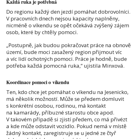
Každá ruka je potřebná
Do regionu každý den jezdí pomáhat dobrovolníci.
V pracovních dnech nejsou kapacity naplněny,
nicméně o víkendu se opět očekává zvýšený zájem
osob, které by chtěly pomoci.
„Postupně, jak budou pokračovat práce na obnově
území, bude moci zasažený region přijmout víc
a víc lidí ochotných pomoci. Práce je hodně, bude
potřeba každá pomocná ruka,“ ujistila Minxová.
Koordinace pomoci o víkendu
Ten, kdo chce jet pomáhat o víkendu na Jesenicko,
má několik možností. Může se předem domluvit
s konkrétní osobou, rodinou, má kontakt
na kamarády, příbuzné starostu obce apod.
V takovém případě si zjistí předem, co má přivézt
a kde může odstavit vozidlo. Pokud nemá v místě
žádný kontakt, zaregistruje se u jedné ze čtyř