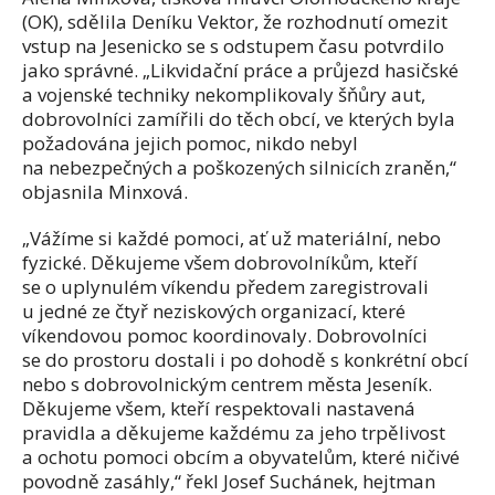
(OK), sdělila Deníku Vektor, že rozhodnutí omezit
vstup na Jesenicko se s odstupem času potvrdilo
jako správné. „Likvidační práce a průjezd hasičské
a vojenské techniky nekomplikovaly šňůry aut,
dobrovolníci zamířili do těch obcí, ve kterých byla
požadována jejich pomoc, nikdo nebyl
na nebezpečných a poškozených silnicích zraněn,“
objasnila Minxová.
„Vážíme si každé pomoci, ať už materiální, nebo
fyzické. Děkujeme všem dobrovolníkům, kteří
se o uplynulém víkendu předem zaregistrovali
u jedné ze čtyř neziskových organizací, které
víkendovou pomoc koordinovaly. Dobrovolníci
se do prostoru dostali i po dohodě s konkrétní obcí
nebo s dobrovolnickým centrem města Jeseník.
Děkujeme všem, kteří respektovali nastavená
pravidla a děkujeme každému za jeho trpělivost
a ochotu pomoci obcím a obyvatelům, které ničivé
povodně zasáhly,“ řekl Josef Suchánek, hejtman