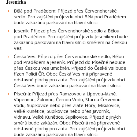
Jesenicka
Bělá pod Pradědem: Příjezd přes Červenohorské
sedlo. Pro zajištění průjezdu obcí Bělá pod Pradědem
bude zakázáno parkování na hlavní silnici.
Jeseník: Příjezd přes Červenohorské sedlo a Bělou
pod Pradědem. Pro zajištění průjezdu Jeseníkem bude
zakázáno parkování na hlavní silnici směrem na Českou
Ves.
Česká Ves: Příjezd přes Červenohorské sedlo, Bělou
pod Pradědem a Jeseník. Průjezd do Písečné nebude
přes Českou Ves umožněn. Příjezd do České Vsi bude
řízen Policií ČR. Obec Česká Ves má připravené
odstavné plochy pro auta. Pro zajištění průjezdu obcí
Česká Ves bude zakázáno parkování na hlavní silnici.
Písečná: Příjezd přes Ramzovou a Lipovou-lázně,
Vápennou, Žulovou, Černou Vodu, Starou Červenou
Vodu, Supíkovice nebo přes Zlaté Hory, Mikulovice,
Velké Kunětice, Supíkovice nebo přes Javorník,
Vidnavu, Velké Kunětice, Supíkovice. Příjezd z jiných
směrů bude zakázán. Obec Písečná má připravené
odstavné plochy pro auta. Pro zajištění průjezdu obcí
bude zakázáno parkování na hlavní silnici.