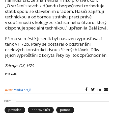
nahnula tak, že znamenala riziko pro své okolí.
„O stržení staveb z důvodu bezpečnosti rozhoduje
statik spolu se stavebním úřadem. Hasiči zajišťují
technickou a odbornou stránku prací právě
v součinnosti s kolegy ze záchranného útvaru, který
disponuje speciální technikou,“ upřesnila Balážová.
Přímo ve městě Jeseník byl nasazen vyprošťovací
tank VT 72b, který se postaral o odstranění
ocelových konstrukcí dvou zřícených lávek. Díky
jejich vyproštění z koryta řeky byl tok zprůchodněn.
Zdroje: OK, HZS
autor:
Vlaďka Krejčí
TAGY
povodně
dobrovolníci
pomoc