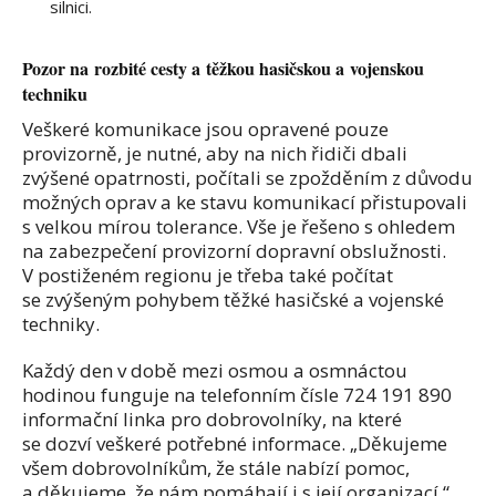
silnici.
Pozor na rozbité cesty a těžkou hasičskou a vojenskou
techniku
Veškeré komunikace jsou opravené pouze
provizorně, je nutné, aby na nich řidiči dbali
zvýšené opatrnosti, počítali se zpožděním z důvodu
možných oprav a ke stavu komunikací přistupovali
s velkou mírou tolerance. Vše je řešeno s ohledem
na zabezpečení provizorní dopravní obslužnosti.
V postiženém regionu je třeba také počítat
se zvýšeným pohybem těžké hasičské a vojenské
techniky.
Každý den v době mezi osmou a osmnáctou
hodinou funguje na telefonním čísle 724 191 890
informační linka pro dobrovolníky, na které
se dozví veškeré potřebné informace. „Děkujeme
všem dobrovolníkům, že stále nabízí pomoc,
a děkujeme, že nám pomáhají i s její organizací,“