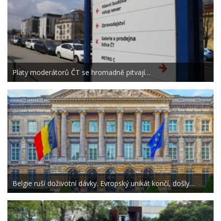
Platy moderátorů ČT se hromadně pitvají…
Belgie ruší doživotní dávky. Evropský unikát končí, došly…