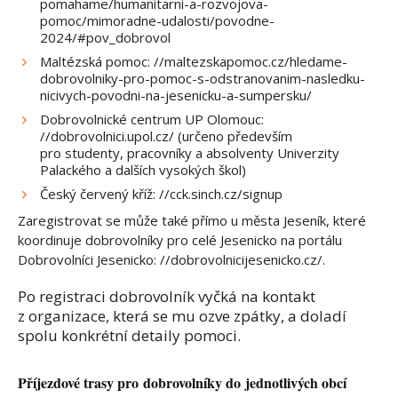
pomahame/humanitarni-a-rozvojova-
pomoc/mimoradne-udalosti/povodne-
2024/#pov_dobrovol
Maltézská pomoc: //maltezskapomoc.cz/hledame-
dobrovolniky-pro-pomoc-s-odstranovanim-nasledku-
nicivych-povodni-na-jesenicku-a-sumpersku/
Dobrovolnické centrum UP Olomouc:
//dobrovolnici.upol.cz/ (určeno především
pro studenty, pracovníky a absolventy Univerzity
Palackého a dalších vysokých škol)
Český červený kříž: //cck.sinch.cz/signup
Zaregistrovat se může také přímo u města Jeseník, které
koordinuje dobrovolníky pro celé Jesenicko na portálu
Dobrovolníci Jesenicko: //dobrovolnicijesenicko.cz/.
Po registraci dobrovolník vyčká na kontakt
z organizace, která se mu ozve zpátky, a doladí
spolu konkrétní detaily pomoci.
Příjezdové trasy pro dobrovolníky do jednotlivých obcí