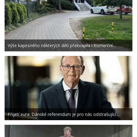
Výše kapesného některých dětí překvapila i Komerční…
Přijetí eura: Dánské referendum je pro nás odstrašující…