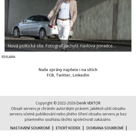
Nová politická síla: Fotograf zachytil Havlova poradce…
Naše zprávy najdete i na sítích
FCB
,
Twitter
,
LinkedIn
Copyright © 2022-2026
Deník VEKTOR
Obsah serveru je chráněn autorským právem. Jakékoli užití obsahu
serveru včetně publikování nebo jihého šíření obsahu serveru je bez
písemného souhlasu těchto společností zakázáno.
|
|
|
NASTAVENÍ SOUKROMÍ
ETICKÝ KODEX
OCHRANA SOUKROMÍ
|
|
COOKIES
KONTAKT
O NÁS