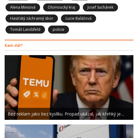
Alena Minxová
Olomoucký kraj
Josef Suchánek
Hasičský záchranný sbor
Lucie Balážová
Tomáš Landsfeld
policie
Kam dál?
Bez reklam jako bez kyslíku. Propad ukázal, jak křehký je…