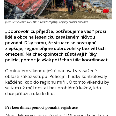
foto:
Se svolením HZS OK
/
Hasiči zajišťují objekty hrozící zřícením
„Dobrovolníci, přijeďte, potřebujeme vás!“ prosí
lidé a obce na Jesenicku zasaženém ničivou
povodní. Díky tomu, že situace se postupně
zlepšuje, region přijme dobrovolníky bez větších
omezení. Na checkpointech zůstávají hlídky
policie, pomoc je však potřeba stále koordinovat.
O minulém víkendu ještě panoval v zasažené
oblasti zákaz vstupu. Policejní hlídky kontrolovaly
každého, kdo do regionu mířil. O tomto víkendu by
se tam už měl dostat bez problémů každý, kdo
chce přiložit ruku k dílu.
Při koordinaci pomoci pomáhá registrace
Alena Minxová, tisková mluvčí Olomouckého kraje