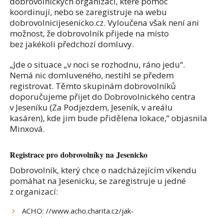
dobrovolnických organizací, které pomoc
koordinují, nebo se zaregistruje na webu
dobrovolnicijesenicko.cz. Vyloučena však není ani
možnost, že dobrovolník přijede na místo
bez jakékoli předchozí domluvy.
„Jde o situace „v noci se rozhodnu, ráno jedu“.
Nemá nic domluveného, nestihl se předem
registrovat. Těmto skupinám dobrovolníků
doporučujeme přijet do Dobrovolnického centra
v Jeseníku (Za Podjezdem, Jeseník, v areálu
kasáren), kde jim bude přidělena lokace,“ objasnila
Minxová.
Registrace pro dobrovolníky na Jesenicko
Dobrovolník, který chce o nadcházejícím víkendu
pomáhat na Jesenicku, se zaregistruje u jedné
z organizací:
ACHO: //www.acho.charita.cz/jak-