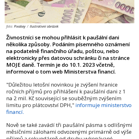
foto:
Pixabay
/
Ilustrativní obrázek
Živnostníci se mohou přihlásit k paušální dani
několika způsoby. Podáním písemného oznámení
na podatelně finančního úřadu, poštou, nebo
elektronicky přes datovou schránku či na stránce
MOJE daně. Termín je do 10.1. 2023 včetně,
informoval o tom web Ministerstva financí.
"Důležitou letošní novinkou je zvýšení hranice
ročních příjmů pro přihlášení k paušální dani z 1
na 2 mil. Kč související se souběžným zvýšením
limitu pro plátcovství DPH,"
informuje ministerstvo
financí.
Nově se také zavádí tři paušální pásma s odlišnými
měsíčními zálohami odvozenými primárně od výše
příjmů a sekundárně od druhu vykonávané