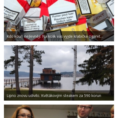
Kdo kouří nejlevněji: Na kolik vás vyjde krabička cigaret…
Lipno znovu udivilo. Květákovým steakem za 590 korun