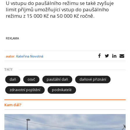
U vstupu do paušálního režimu se také zvyšuje
limit příjmů umožňující vstup do paušálního
režimu z 15 000 Kč na 50 000 Kč ročně.
autor:
Kateřina Novotná
TAGY
daň
osvč
paušální daň
daňové přiznání
zdravotní pojištění
podnikatelé
Kam dál?