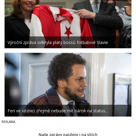
Výroční zpráva odkryla platy bossů fotbalové Slavie
Feri ve věznici zřejmě nebude mít nárok na status…
Naše zprávy najdete i na sítích