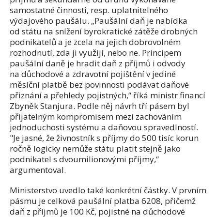
samostatné činnosti, resp. uplatnitelného
výdajového paušálu. „Paušální daň je nabídka
od státu na snížení byrokratické zátěže drobných
podnikatelů a je zcela na jejich dobrovolném
rozhodnutí, zda ji využijí, nebo ne. Principem
paušální daně je hradit daň z příjmů i odvody
na důchodové a zdravotní pojištění v jediné
měsíční platbě bez povinnosti podávat daňové
přiznání a přehledy pojistných,“ říká ministr financí
Zbyněk Stanjura. Podle něj návrh tří pásem byl
přijatelným kompromisem mezi zachováním
jednoduchosti systému a daňovou spravedlností.
"Je jasné, že živnostník s příjmy do 500 tisíc korun
ročně logicky nemůže státu platit stejně jako
podnikatel s dvoumilionovými příjmy,“
argumentoval.
Ministerstvo uvedlo také konkrétní částky. V prvním
pásmu je celková paušální platba 6208, přičemž
daň z příjmů je 100 Kč, pojistné na důchodové