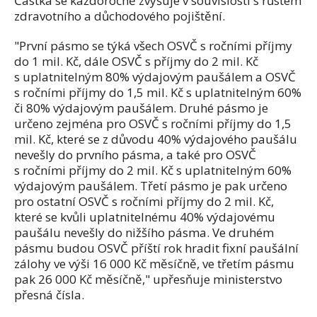
Částka se každoročně zvyšuje v souvislosti s růstem
zdravotního a důchodového pojištění.
"První pásmo se týká všech OSVČ s ročními příjmy
do 1 mil. Kč, dále OSVČ s příjmy do 2 mil. Kč
s uplatnitelným 80% výdajovým paušálem a OSVČ
s ročními příjmy do 1,5 mil. Kč s uplatnitelným 60%
či 80% výdajovým paušálem. Druhé pásmo je
určeno zejména pro OSVČ s ročními příjmy do 1,5
mil. Kč, které se z důvodu 40% výdajového paušálu
nevešly do prvního pásma, a také pro OSVČ
s ročními příjmy do 2 mil. Kč s uplatnitelným 60%
výdajovým paušálem. Třetí pásmo je pak určeno
pro ostatní OSVČ s ročními příjmy do 2 mil. Kč,
které se kvůli uplatnitelnému 40% výdajovému
paušálu nevešly do nižšího pásma. Ve druhém
pásmu budou OSVČ příští rok hradit fixní paušální
zálohy ve výši 16 000 Kč měsíčně, ve třetím pásmu
pak 26 000 Kč měsíčně," upřesňuje ministerstvo
přesná čísla.