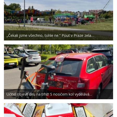
„Čekali jsme všechno, tohle ne.“ Pouť v Praze zela…
Učitel objevil díru na trhu. S nosičem kol vydělává…