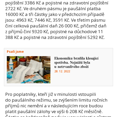
pojištění 3386 Kč a pojistné na zdravotní pojištění
2722 Kč. Ve druhém pásmu je paušální platba
16000 Kč a tři částky jako v předchozím případě
jsou: 4963 Kč, 7446 Kč, 3591 Kč. Ve třetím pásmu
činí celková paušální daň 26 000 Kč, přičemž daň
z příjmů činí 9320 Kč, pojistné na důchodové 11
388 Kč a pojistné na zdravotní pojištění 5292 Kč.
Psali jsme
Ekonomiku brzdila klesající
spotřeba. Nejnižší byla
u netrvanlivého zboží
28. 12. 2022
Pro poplatníky, kteří již v minulosti vstoupili
do paušálního režimu, se zvýšením limitu ročních
příjmů nic nemění a v následujícím roce budou
platit paušální zálohy ve výši 6 208 Kč měsíčně.