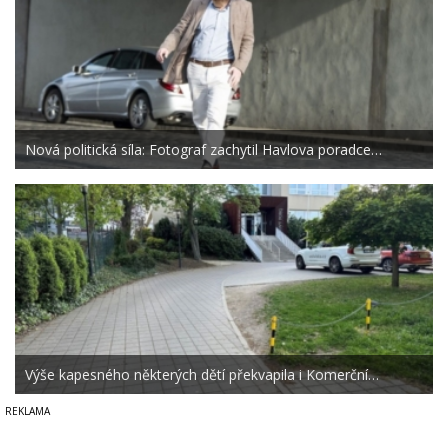
Nová politická síla: Fotograf zachytil Havlova poradce…
Výše kapesného některých dětí překvapila i Komerční…