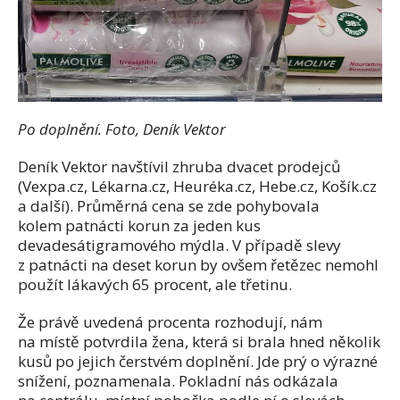
Po doplnění. Foto, Deník Vektor
Deník Vektor navštívil zhruba dvacet prodejců
(Vexpa.cz, Lékarna.cz, Heuréka.cz, Hebe.cz, Košík.cz
a další). Průměrná cena se zde pohybovala
kolem patnácti korun za jeden kus
devadesátigramového mýdla. V případě slevy
z patnácti na deset korun by ovšem řetězec nemohl
použít lákavých 65 procent, ale třetinu.
Že právě uvedená procenta rozhodují, nám
na místě potvrdila žena, která si brala hned několik
kusů po jejich čerstvém doplnění. Jde prý o výrazné
snížení, poznamenala. Pokladní nás odkázala