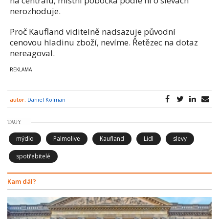
na centrálu, místní pobočka podle ní o slevách
nerozhoduje.
Proč Kaufland viditelně nadsazuje původní
cenovou hladinu zboží, nevíme. Řetězec na dotaz
nereagoval.
autor:
Daniel Kolman
TAGY
mýdlo
Palmolive
Kaufland
Lidl
slevy
spotřebitelé
Kam dál?