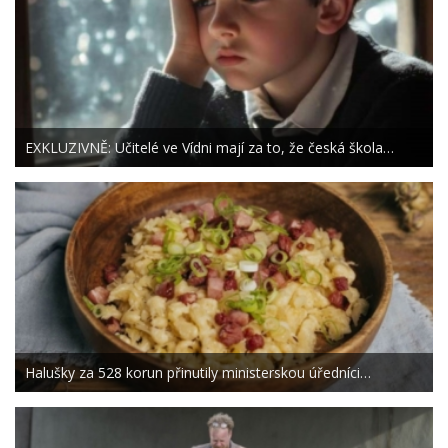
EXKLUZIVNĚ: Učitelé ve Vídni mají za to, že česká škola…
Halušky za 528 korun přinutily ministerskou úředníci…