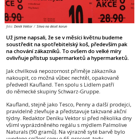
foto:
Deník Vektor
/
Sleva na deset korun
Už jsme napsali, že se v měsíci květnu budeme
soustředit na spotřebitelský koš, především pak
na chování zákazníků. To ovšem do velké míry
ovlivňuje přístup supermarketů a hypermarketů.
Jak chvilková nepozornost přiměje zákazníka
nakoupit, co možná vůbec nechtěl, opakovaně
předvedl Kaufland. Ten spolu s Lidlem patří
do německé skupiny Schwarz-Gruppe.
Kaufland, stejně jako Tesco, Penny a další prodejci,
pravidelně zlevňuje a představuje takzvané akční
týdny. Redaktor Deníku Vektor si před několika dny
všiml vyprázdněného regálu s mýdlem Palmolive
Naturals (90 gramů). Na výrazně syté barvě bylo
uvedeno snížení ceny o 65 procent, tedy