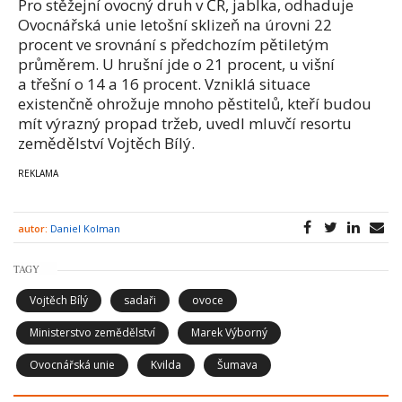
Pro stěžejní ovocný druh v ČR, jablka, odhaduje
Ovocnářská unie letošní sklizeň na úrovni 22
procent ve srovnání s předchozím pětiletým
průměrem. U hrušní jde o 21 procent, u višní
a třešní o 14 a 16 procent. Vzniklá situace
existenčně ohrožuje mnoho pěstitelů, kteří budou
mít výrazný propad tržeb, uvedl mluvčí resortu
zemědělství Vojtěch Bílý.
autor:
Daniel Kolman
TAGY
Vojtěch Bílý
sadaři
ovoce
Ministerstvo zemědělství
Marek Výborný
Ovocnářská unie
Kvilda
Šumava