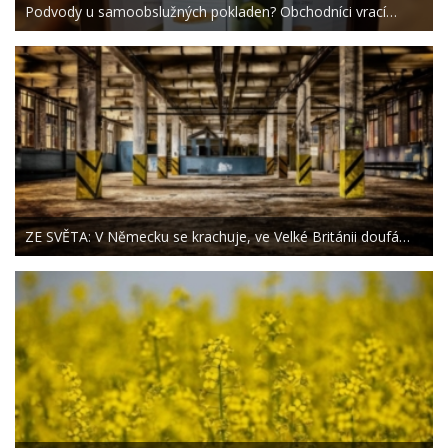
Podvody u samoobslužných pokladen? Obchodníci vrací…
ZE SVĚTA: V Německu se krachuje, ve Velké Británii doufá…