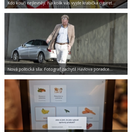
Kdo kouří nejlevněji: Na kolik vás vyjde krabička cigaret…
Nová politická síla: Fotograf zachytil Havlova poradce…