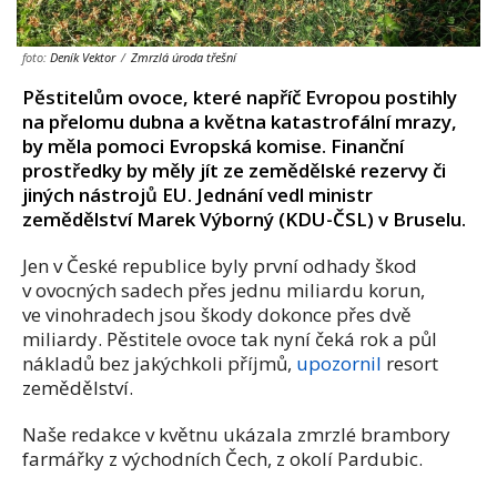
foto:
Deník Vektor
/
Zmrzlá úroda třešní
Pěstitelům ovoce, které napříč Evropou postihly
na přelomu dubna a května katastrofální mrazy,
by měla pomoci Evropská komise. Finanční
prostředky by měly jít ze zemědělské rezervy či
jiných nástrojů EU. Jednání vedl ministr
zemědělství Marek Výborný (KDU-ČSL) v Bruselu.
Jen v České republice byly první odhady škod
v ovocných sadech přes jednu miliardu korun,
ve vinohradech jsou škody dokonce přes dvě
miliardy. Pěstitele ovoce tak nyní čeká rok a půl
nákladů bez jakýchkoli příjmů,
upozornil
resort
zemědělství.
Naše redakce v květnu ukázala zmrzlé brambory
farmářky z východních Čech, z okolí Pardubic.