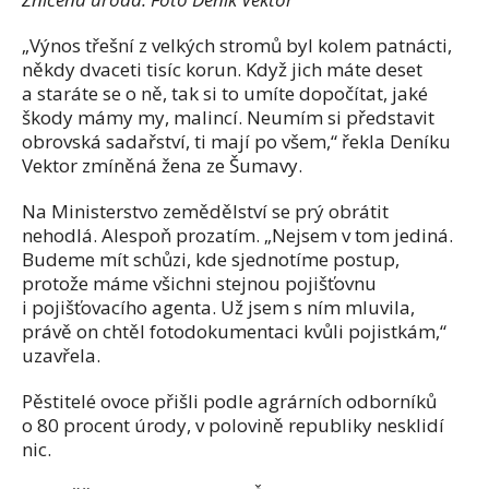
„Výnos třešní z velkých stromů byl kolem patnácti,
někdy dvaceti tisíc korun. Když jich máte deset
a staráte se o ně, tak si to umíte dopočítat, jaké
škody mámy my, malincí. Neumím si představit
obrovská sadařství, ti mají po všem,“ řekla Deníku
Vektor zmíněná žena ze Šumavy.
Na Ministerstvo zemědělství se prý obrátit
nehodlá. Alespoň prozatím. „Nejsem v tom jediná.
Budeme mít schůzi, kde sjednotíme postup,
protože máme všichni stejnou pojišťovnu
i pojišťovacího agenta. Už jsem s ním mluvila,
právě on chtěl fotodokumentaci kvůli pojistkám,“
uzavřela.
Pěstitelé ovoce přišli podle agrárních odborníků
o 80 procent úrody, v polovině republiky nesklidí
nic.