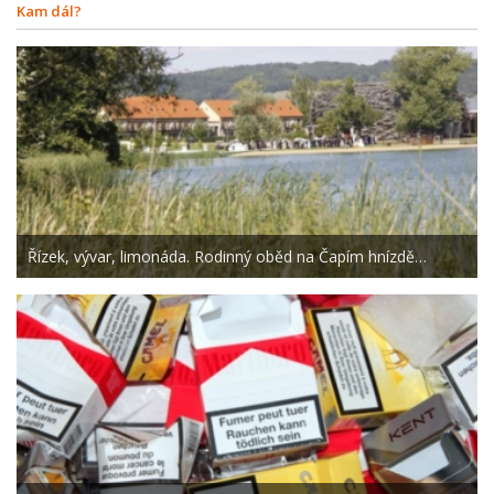
Kam dál?
Řízek, vývar, limonáda. Rodinný oběd na Čapím hnízdě…