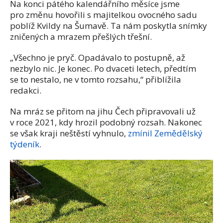
Na konci pátého kalendářního měsíce jsme
pro změnu hovořili s majitelkou ovocného sadu
poblíž Kvildy na Šumavě. Ta nám poskytla snímky
zničených a mrazem přešlých třešní.
„Všechno je pryč. Opadávalo to postupně, až
nezbylo nic. Je konec. Po dvaceti letech, předtím
se to nestalo, ne v tomto rozsahu,“ přiblížila
redakci.
Na mráz se přitom na jihu Čech připravovali už
v roce 2021, kdy hrozil podobný rozsah. Nakonec
se však kraji neštěstí vyhnulo,
zmínil Zemědělský
týdeník
.