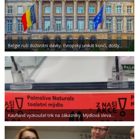
Belgie ruší doživotní dávky. Evropský unikát končí, došly…
Kaufland vyzkoušel trik na zákazníky. Mýdlová sleva…