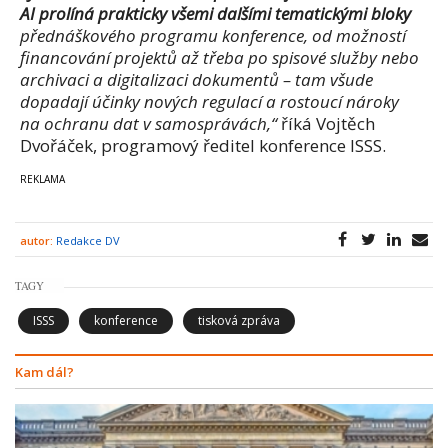
AI prolíná prakticky všemi dalšími tematickými bloky
přednáškového programu konference, od možností
financování projektů až třeba po spisové služby nebo
archivaci a digitalizaci dokumentů – tam všude
dopadají účinky nových regulací a rostoucí nároky
na ochranu dat v samosprávách,“
říká Vojtěch
Dvořáček, programový ředitel konference ISSS.
autor:
Redakce DV
TAGY
ISSS
konference
tisková zpráva
Kam dál?