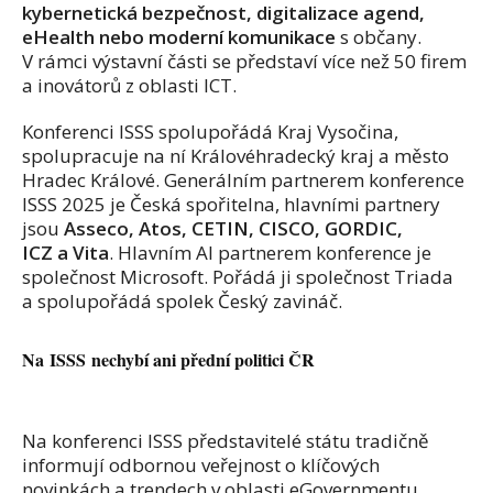
kybernetická bezpečnost, digitalizace agend,
eHealth nebo moderní komunikace
s občany.
V rámci výstavní části se představí více než 50 firem
a inovátorů z oblasti ICT.
Konferenci ISSS spolupořádá Kraj Vysočina,
spolupracuje na ní Královéhradecký kraj a město
Hradec Králové. Generálním partnerem konference
ISSS 2025 je Česká spořitelna, hlavními partnery
jsou
Asseco, Atos, CETIN, CISCO, GORDIC,
ICZ a Vita
. Hlavním AI partnerem konference je
společnost Microsoft. Pořádá ji společnost Triada
a spolupořádá spolek Český zavináč.
Na ISSS nechybí ani přední politici ČR
Na konferenci ISSS představitelé státu tradičně
informují odbornou veřejnost o klíčových
novinkách a trendech v oblasti eGovernmentu.