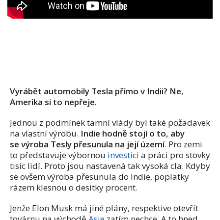
Vyrábět automobily Tesla přímo v Indii? Ne,
Amerika si to nepřeje.
Jednou z podmínek tamní vlády byl také požadavek
na vlastní výrobu.
Indie hodně stojí o to, aby
se výroba Tesly přesunula na její území
. Pro zemi
to představuje výbornou
investici
a práci pro stovky
tisíc lidí. Proto jsou nastavená tak vysoká cla. Kdyby
se ovšem výroba přesunula do Indie, poplatky
rázem klesnou o desítky procent.
Jenže Elon Musk má jiné plány, respektive otevřít
továrnu na východě
Asie
zatím nechce. A to hned