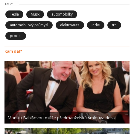
TAGY
Tesla
Musk
automobilky
automobilový průmysl
elektroauta
Indie
trh
prodej
Kam dál?
Moniku Babišovou může předmanželská smlouva dostat…