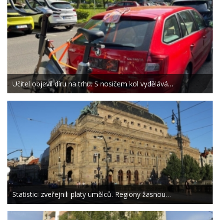
Učitel objevil díru na trhu. S nosičem kol vydělává…
Statistici zveřejnili platy umělců. Regiony žasnou…