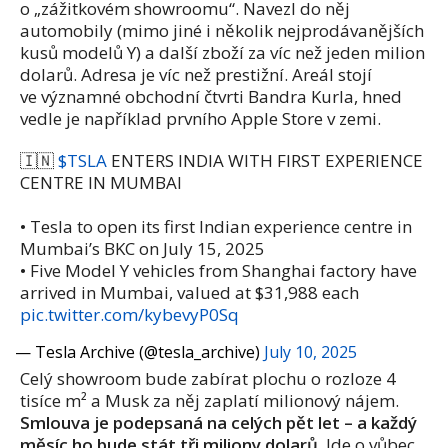
o „zážitkovém showroomu“. Navezl do něj
automobily (mimo jiné i několik nejprodávanějších
kusů modelů Y) a další zboží za víc než jeden milion
dolarů. Adresa je víc než prestižní. Areál stojí
ve významné obchodní čtvrti Bandra Kurla, hned
vedle je například prvního Apple Store v zemi.
🇮🇳
$TSLA
ENTERS INDIA WITH FIRST EXPERIENCE
CENTRE IN MUMBAI
• Tesla to open its first Indian experience centre in
Mumbai’s BKC on July 15, 2025
• Five Model Y vehicles from Shanghai factory have
arrived in Mumbai, valued at $31,988 each
pic.twitter.com/kybevyP0Sq
— Tesla Archive (@tesla_archive)
July 10, 2025
Celý showroom bude zabírat plochu o rozloze 4
tisíce m² a Musk za něj zaplatí milionový nájem.
Smlouva je podepsaná na celých pět let – a každý
měsíc ho bude stát tři miliony dolarů.
Jde o vůbec