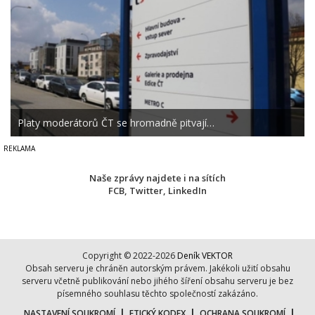
Platy moderátorů ČT se hromadně pitvají…
Naše zprávy najdete i na sítích
FCB
,
Twitter
,
LinkedIn
Copyright © 2022-2026
Deník VEKTOR
Obsah serveru je chráněn autorským právem. Jakékoli užití obsahu
serveru včetně publikování nebo jihého šíření obsahu serveru je bez
písemného souhlasu těchto společností zakázáno.
|
|
|
NASTAVENÍ SOUKROMÍ
ETICKÝ KODEX
OCHRANA SOUKROMÍ