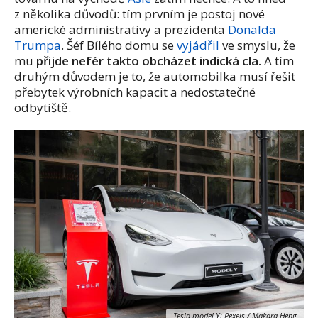
z několika důvodů: tím prvním je postoj nové
americké administrativy a prezidenta
Donalda
Trumpa
. Šéf Bílého domu se
vyjádřil
ve smyslu, že
mu
přijde nefér takto obcházet indická cla.
A tím
druhým důvodem je to, že automobilka musí řešit
přebytek výrobních kapacit a nedostatečné
odbytiště.
Tesla model Y; Pexels / Makara Heng