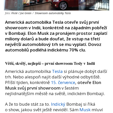
foto:
Flickr / Joe Green
/
Showroom automobilky Tesla
Americká automobilka Tesla otevře svůj první
showroom v Indii, konkrétně na západním pobřeží
v Bombaji. Elon Musk za pronájem prostor zaplatí
miliony dolarů a bude doufat, že vstup na třetí
největší automobilový trh se mu vyplatí. Dovoz
automobilů podléhá indickému 70% clu.
Větší, skvělý, nejlepší – první showroom Tesly v Indii
Americká automobilka
Tesla
si plánuje dobýt další
trh. Nebo alespoň najít další výhodné odbytiště.
Příští týden, konkrétně
15. července
, otevře Elon
Musk svůj první showroom
v šestém
nejlidnatějším městě na světě, indickém Bombaji.
A že to bude stát za to.
Indický
Bombaj si říká
o show, jakou svět ještě neviděl. Sám
Musk
mluví