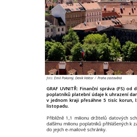
foto:
Emil Pokorný, Deník Vektor
/
Praha zastavěná
GRAF UVNITŘ: Finanční správa (FS) od 
poplatníků platební údaje k uhrazení da
v jednom kraji přesáhne 5 tisíc korun, l
listopadu.
Přibližně 1,1 milionu držitelů datových s
dalšímu milionu poplatníků přihlášených k 
do jejich e-mailové schránky.