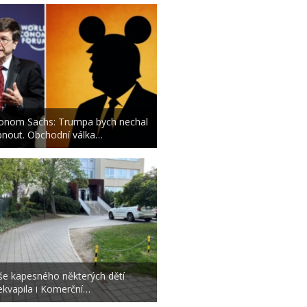
onom Sachs: Trumpa bych nechal
pnout. Obchodní válka…
še kapesného některých dětí
ekvapila i Komerční…