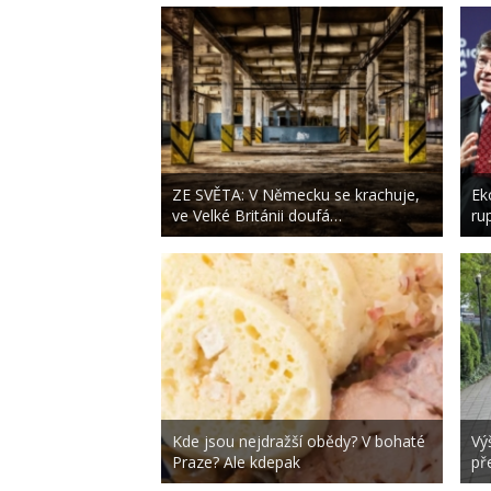
ZE SVĚTA: V Německu se krachuje,
Ek
ve Velké Británii doufá…
ru
Kde jsou nejdražší obědy? V bohaté
Vý
Praze? Ale kdepak
př