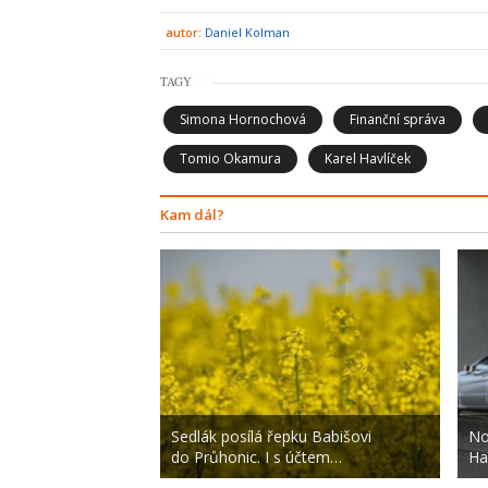
autor:
Daniel Kolman
TAGY
Simona Hornochová
Finanční správa
Tomio Okamura
Karel Havlíček
Kam dál?
Sedlák posílá řepku Babišovi
No
do Průhonic. I s účtem…
Ha