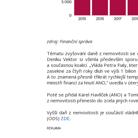
zdroj: Finanční správa
Tématu zvyšování daně z nemovitosti se 
Deníku Vektor si všimla především sporu 
a současnou koalicí. „Vláda Petra Fialy, kter
zasekne za čtyři roky dluh ve výši 1 bilio
A to znamená přesně třikrát rychlejší temp
ministři financí za hnutí ANO,“ uvedla v úte
Poté se přidal Karel Havlíček (ANO) a T
z nemovitosti přeneslo do zcela jiných rovi
Vyšší daň z nemovitosti je součástí vládní
(ODS)
ZDE
.