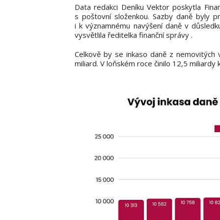
Data redakci Deníku Vektor poskytla Fina
s poštovní složenkou. Sazby daně byly p
i k významnému navýšení daně v důsledku 
vysvětlila ředitelka finanční správy .
Celkově by se inkaso daně z nemovitých v
miliard. V loňském roce činilo 12,5 miliardy 