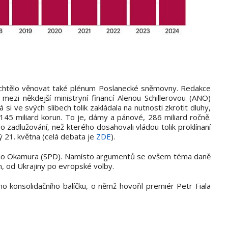
chtělo věnovat také plénum Poslanecké sněmovny. Redakce
mezi někdejší ministryní financí Alenou Schillerovou (ANO)
á si ve svých slibech tolik zakládala na nutnosti zkrotit dluhy,
n 145 miliard korun. To je, dámy a pánové, 286 miliard ročně.
o zadlužování, než kterého dosahovali vládou tolik proklínaní
rý 21. května (celá debata je
ZDE
).
omio Okamura (SPD). Namísto argumentů se ovšem téma daně
n, od Ukrajiny po evropské volby.
ho konsolidačního balíčku, o němž hovořil premiér Petr Fiala