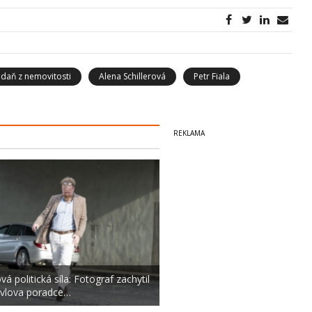
daň z nemovitosti
Alena Schillerová
Petr Fiala
vá politická síla: Fotograf zachytil
vlova poradce…