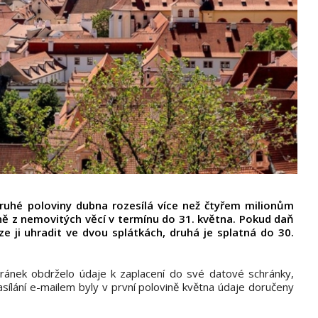
druhé poloviny dubna rozesílá více než čtyřem milionům
ně z nemovitých věcí v termínu do 31. května. Pokud daň
ze ji uhradit ve dvou splátkách, druhá je splatná do 30.
chránek obdrželo údaje k zaplacení do své datové schránky,
zasílání e-mailem byly v první polovině května údaje doručeny