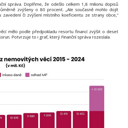
nční správa. Doplňme, že odešlo celkem 1,8 milionu dopisů
růměrně zvýšeny o 80 procent. „Ale současně mohlo dojít
zavedení či zvýšení místního koeficientu ze strany obce,“
ěcí mělo podle předpokladu resortu financí zvýšit o deset
korun. Potvrzuje to i graf, který Finanční správa rozeslala.