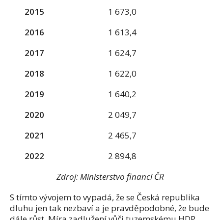
2015
1 673,0
2016
1 613,4
2017
1 624,7
2018
1 622,0
2019
1 640,2
2020
2 049,7
2021
2 465,7
2022
2 894,8
Zdroj: Ministerstvo financí ČR
S tímto vývojem to vypadá, že se Česká republika
dluhu jen tak nezbaví a je pravděpodobné, že bude
dále růst. Míra zadlužení vůči tuzemskému HDP