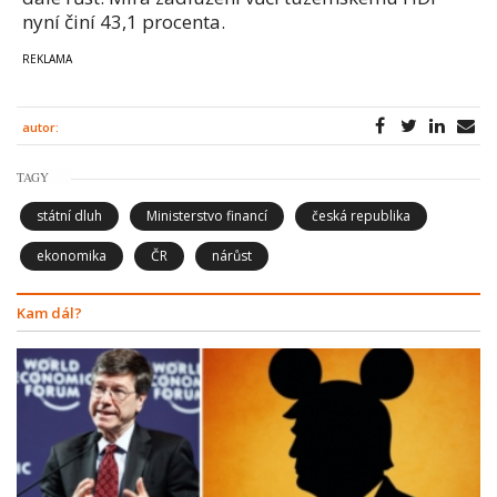
nyní činí 43,1 procenta.
autor:
TAGY
státní dluh
Ministerstvo financí
česká republika
ekonomika
ČR
nárůst
Kam dál?