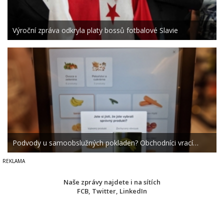
Výroční zpráva odkryla platy bossů fotbalové Slavie
Podvody u samoobslužných pokladen? Obchodníci vrací…
Naše zprávy najdete i na sítích
FCB
,
Twitter
,
LinkedIn