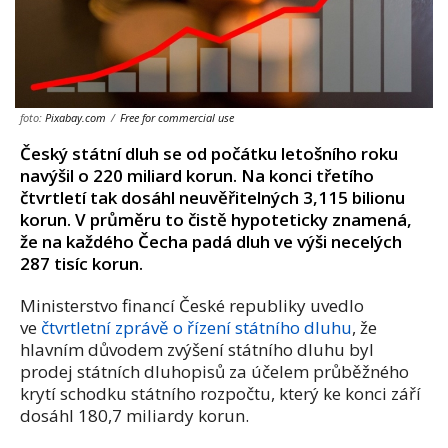
foto:
Pixabay.com
/
Free for commercial use
Český státní dluh se od počátku letošního roku
navýšil o 220 miliard korun. Na konci třetího
čtvrtletí tak dosáhl neuvěřitelných 3,115 bilionu
korun. V průměru to čistě hypoteticky znamená,
že na každého Čecha padá dluh ve výši necelých
287 tisíc korun.
Ministerstvo financí České republiky uvedlo
ve
čtvrtletní zprávě o řízení státního dluhu
, že
hlavním důvodem zvýšení státního dluhu byl
prodej státních dluhopisů za účelem průběžného
krytí schodku státního rozpočtu, který ke konci září
dosáhl 180,7 miliardy korun.