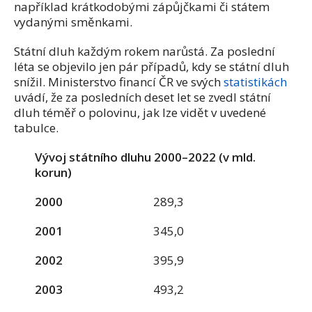
například krátkodobými zápůjčkami či státem
vydanými směnkami.
Státní dluh každým rokem narůstá. Za poslední
léta se objevilo jen pár případů, kdy se státní dluh
snížil. Ministerstvo financí ČR ve svých
statistikách
uvádí, že za posledních deset let se zvedl státní
dluh téměř o polovinu, jak lze vidět v uvedené
tabulce.
Vývoj státního dluhu 2000–2022 (v mld.
korun)
2000
289,3
2001
345,0
2002
395,9
2003
493,2