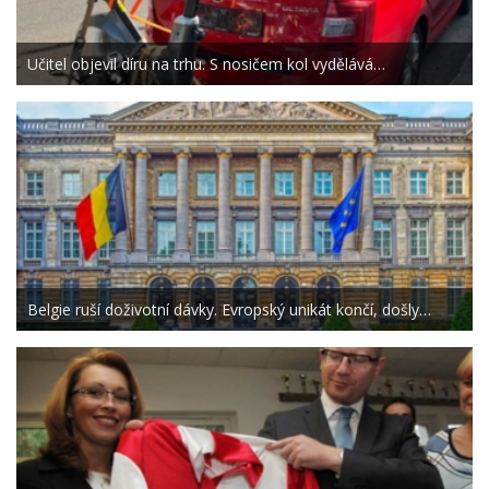
Učitel objevil díru na trhu. S nosičem kol vydělává…
Belgie ruší doživotní dávky. Evropský unikát končí, došly…