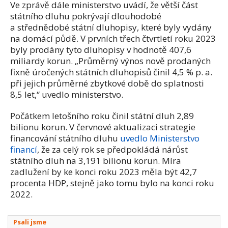
Ve zprávě dále ministerstvo uvádí, že větší část
státního dluhu pokrývají dlouhodobé
a střednědobé státní dluhopisy, které byly vydány
na domácí půdě. V prvních třech čtvrtletí roku 2023
byly prodány tyto dluhopisy v hodnotě 407,6
miliardy korun. „Průměrný výnos nově prodaných
fixně úročených státních dluhopisů činil 4,5 % p. a.
při jejich průměrné zbytkové době do splatnosti
8,5 let,“ uvedlo ministerstvo.
Počátkem letošního roku činil státní dluh 2,89
bilionu korun. V červnové aktualizaci strategie
financování státního dluhu
uvedlo Ministerstvo
financí
, že za celý rok se předpokládá nárůst
státního dluh na 3,191 bilionu korun. Míra
zadlužení by ke konci roku 2023 měla být 42,7
procenta HDP, stejně jako tomu bylo na konci roku
2022.
Psali jsme