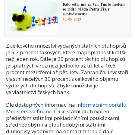
Kdo šetří má za tři. Tímto heslem
se řídí i vláda Petra Fialy
a představuje…
15. 05. 2023
Z celkového množství vydaných státních dluhopisů
je 5,7 procent takových, které mají splatnost kratší
než jeden rok. Dále je 20 procent těchto dluhopisů
je splatných v rozmezí jednoho až tří let a 16,6
procent mezi třemi až pěti lety. Zahraniční investoři
vlastní necelých 30 procent z celkového objemu
vydaných dluhopisů. Zbylé množství je
ve vlastnictví českých bank.
Dle dostupných informací na
informačním portálu
Ministerstva financí ČR
je státní dluh tvořen
především státními pokladničními poukázkami,
střednědobými a dlouhodobými státními
dluhopisy vydanými na domácím trhu a dále