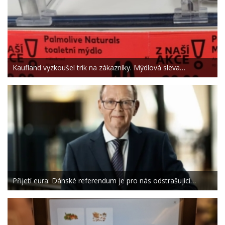
Kaufland vyzkoušel trik na zákazníky. Mýdlová sleva…
Přijetí eura: Dánské referendum je pro nás odstrašující…