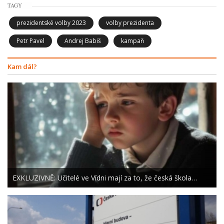
TAGY
prezidentské volby 2023
volby prezidenta
Petr Pavel
Andrej Babiš
kampaň
Kam dál?
EXKLUZIVNĚ: Učitelé ve Vídni mají za to, že česká škola…