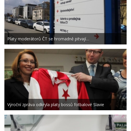
Platy moderátorů ČT se hromadně pitvají…
Výroční zpráva odkryla platy bossů fotbalové Slavie