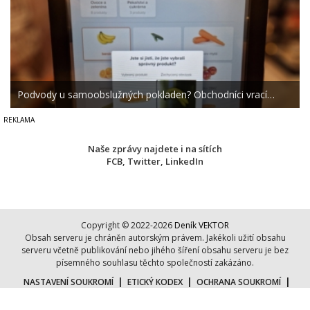
Podvody u samoobslužných pokladen? Obchodníci vrací…
Naše zprávy najdete i na sítích
FCB
,
Twitter
,
LinkedIn
Copyright © 2022-2026
Deník VEKTOR
Obsah serveru je chráněn autorským právem. Jakékoli užití obsahu
serveru včetně publikování nebo jihého šíření obsahu serveru je bez
písemného souhlasu těchto společností zakázáno.
|
|
|
NASTAVENÍ SOUKROMÍ
ETICKÝ KODEX
OCHRANA SOUKROMÍ
|
|
COOKIES
KONTAKT
O NÁS