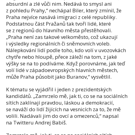
absurdní a zlé vůči nim. Nedává to smysl ani
z pohledu Prahy,“ nechápal Biler, který zmínil, že
Praha nejvíce nasává imigraci z celé republiky.
Podstatnou část Pražanů tak tvoří lidé, které
se z regionů do hlavního města přestěhovali.
„Praha není zas takové velkoměsto, což ukazují
i výsledky regionálních či sněmovních voleb.
Nálepkování lidí podle toho, kdo volí v uvozovkách
chytře nebo hloupě, přece záleží na tom, z jaké
výšky se na to podíváme. Když porovnáme, jak teď
volí lidé v západoevropských hlavních městech,
může Praha působit jako Buranov,“ vysvětlil.
K tématu se vyjádřil i jeden z prezidentských
kandidátů. „Zamrzelo mě, jak ti, co se na sociálních
sítích zaklínají pravdou, láskou a demokracií,
se naváží do lidí žijících na vesnicích za to, že mě
volili. Nadávali jim do ovcí a omezenců,“ napsal
na Twitteru Andrej Babiš.