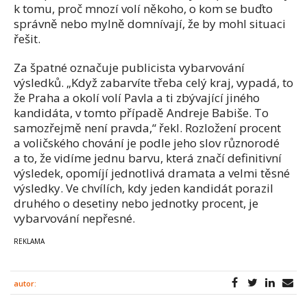
k tomu, proč mnozí volí někoho, o kom se buďto
správně nebo mylně domnívají, že by mohl situaci
řešit.
Za špatné označuje publicista vybarvování
výsledků. „Když zabarvíte třeba celý kraj, vypadá, to
že Praha a okolí volí Pavla a ti zbývající jiného
kandidáta, v tomto případě Andreje Babiše. To
samozřejmě není pravda,“ řekl. Rozložení procent
a voličského chování je podle jeho slov různorodé
a to, že vidíme jednu barvu, která značí definitivní
výsledek, opomíjí jednotlivá dramata a velmi těsné
výsledky. Ve chvílích, kdy jeden kandidát porazil
druhého o desetiny nebo jednotky procent, je
vybarvování nepřesné.
autor: