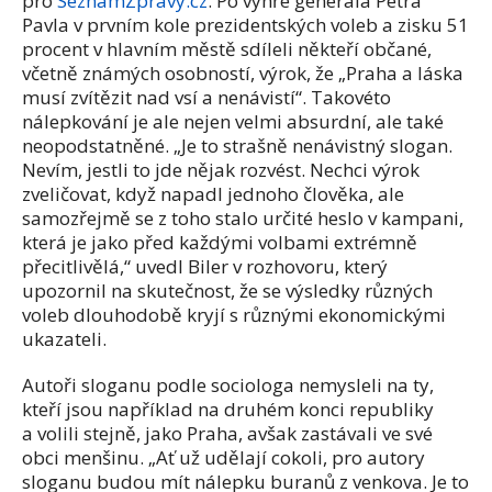
pro
SeznamZprávy.cz
. Po výhře generála Petra
Pavla v prvním kole prezidentských voleb a zisku 51
procent v hlavním městě sdíleli někteří občané,
včetně známých osobností, výrok, že „Praha a láska
musí zvítězit nad vsí a nenávistí“. Takovéto
nálepkování je ale nejen velmi absurdní, ale také
neopodstatněné. „Je to strašně nenávistný slogan.
Nevím, jestli to jde nějak rozvést. Nechci výrok
zveličovat, když napadl jednoho člověka, ale
samozřejmě se z toho stalo určité heslo v kampani,
která je jako před každými volbami extrémně
přecitlivělá,“ uvedl Biler v rozhovoru, který
upozornil na skutečnost, že se výsledky různých
voleb dlouhodobě kryjí s různými ekonomickými
ukazateli.
Autoři sloganu podle sociologa nemysleli na ty,
kteří jsou například na druhém konci republiky
a volili stejně, jako Praha, avšak zastávali ve své
obci menšinu. „Ať už udělají cokoli, pro autory
sloganu budou mít nálepku buranů z venkova. Je to