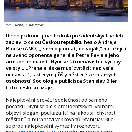
foto:
Pixabay
/
Ilustrativní
Ihned po konci prvního kola prezidentských voleb
zaplavilo celou Českou republiku heslo Andreje
Babiše (ANO) „Jsem diplomat, ne voják,“ narážející
na svého oponenta generála Petra Pavla a jeho
armádní minulost. Nyní se šíří nenávistné výroky
ve stylu „Praha a láska musí zvítězit nad vsí a
nenávistí“, s kterým přišly některé ze známých
osobností. Sociolog a publicista Stanislav Biler
toto heslo kritizuje.
Nálepkování provází společnost od samého
počátku. Nyní se ale s prezidentskými volbami
objevil slogan, poukazující na jakousi "chytrost"
měšťanů a buranství venkovanů. Stanislav Biler
se proti nálepkování vymezil v rozhovoru