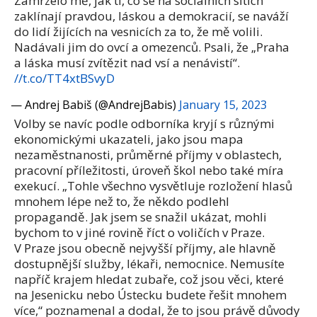
Zamrzelo mě, jak ti, co se na sociálních sítích
zaklínají pravdou, láskou a demokracií, se naváží
do lidí žijících na vesnicích za to, že mě volili.
Nadávali jim do ovcí a omezenců. Psali, že „Praha
a láska musí zvítězit nad vsí a nenávistí“.
//t.co/TT4xtBSvyD
— Andrej Babiš (@AndrejBabis)
January 15, 2023
Volby se navíc podle odborníka kryjí s různými
ekonomickými ukazateli, jako jsou mapa
nezaměstnanosti, průměrné příjmy v oblastech,
pracovní příležitosti, úroveň škol nebo také míra
exekucí. „Tohle všechno vysvětluje rozložení hlasů
mnohem lépe než to, že někdo podlehl
propagandě. Jak jsem se snažil ukázat, mohli
bychom to v jiné rovině říct o voličích v Praze.
V Praze jsou obecně nejvyšší příjmy, ale hlavně
dostupnější služby, lékaři, nemocnice. Nemusíte
napříč krajem hledat zubaře, což jsou věci, které
na Jesenicku nebo Ústecku budete řešit mnohem
více,“ poznamenal a dodal, že to jsou právě důvody