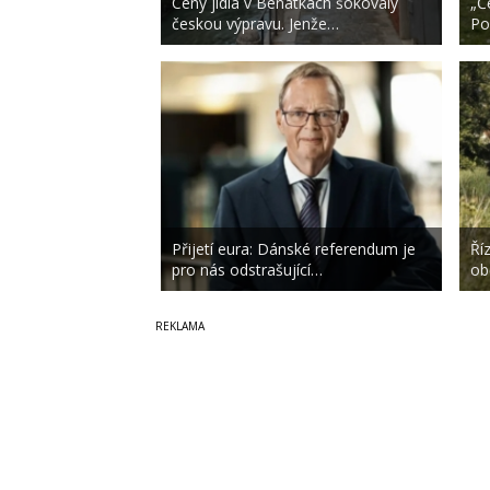
Ceny jídla v Benátkách šokovaly
„Č
českou výpravu. Jenže…
Po
Přijetí eura: Dánské referendum je
Ří
pro nás odstrašující…
ob