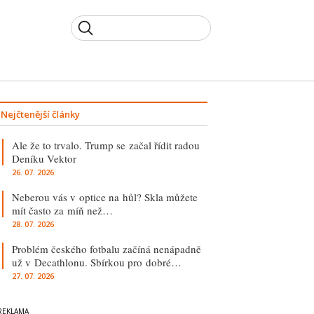
Nejčtenější články
Ale že to trvalo. Trump se začal řídit radou
Deníku Vektor
26. 07. 2026
Neberou vás v optice na hůl? Skla můžete
mít často za míň než…
28. 07. 2026
Problém českého fotbalu začíná nenápadně
už v Decathlonu. Sbírkou pro dobré…
27. 07. 2026