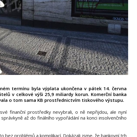
ném termínu byla výplata ukončena v pátek 14. června
telů v celkové výši 25,9 miliardy korun. Komerční banka
vala o tom sama KB prostřednictvím tiskového výstupu.
své finanční prostředky nevybrali, o ně nepřijdou, ale nyní
správkyně až do finálního vypořádání na konci insolvenčního
to bez problémů a komplikací. Dokázali jsme, že bankovní trh