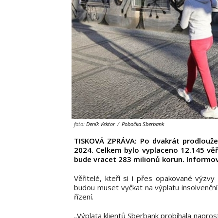
foto:
Deník Vektor
/
Pobočka Sberbank
TISKOVÁ ZPRÁVA: Po dvakrát prodlouže
2024. Celkem bylo vyplaceno 12.145 věři
bude vracet 283 milionů korun. Informo
Věřitelé, kteří si i přes opakované výzvy 
budou muset vyčkat na výplatu insolvenční 
řízení.
„Výplata klientů Sberbank probíhala napros