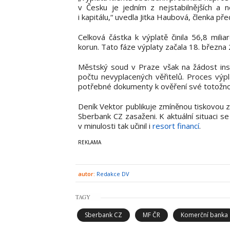
v Česku je jedním z nejstabilnějších a n
i kapitálu,“ uvedla Jitka Haubová, členka p
Celková částka k výplatě činila 56,8 mili
korun. Tato fáze výplaty začala 18. března
Městský soud v Praze však na žádost inso
počtu nevyplacených věřitelů. Proces výpla
potřebné dokumenty k ověření své totožnos
Deník Vektor publikuje zmíněnou tiskovou z
Sberbank CZ zasaženi. K aktuální situaci s
v minulosti tak učinil i
resort financí
.
autor:
Redakce DV
TAGY
Sberbank CZ
MF ČR
Komerční banka