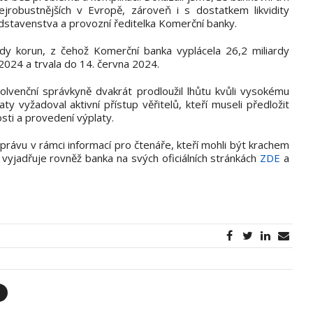
ejrobustnějších v Evropě, zároveň i s dostatkem likvidity
ředstavenstva a provozní ředitelka Komerční banky.
ardy korun, z čehož Komerční banka vyplácela 26,2 miliardy
 2024 a trvala do 14. června 2024.
lvenční správkyně dvakrát prodloužil lhůtu kvůli vysokému
ty vyžadoval aktivní přístup věřitelů, kteří museli předložit
ti a provedení výplaty.
právu v rámci informací pro čtenáře, kteří mohli být krachem
e vyjadřuje rovněž banka na svých oficiálních stránkách
ZDE
a