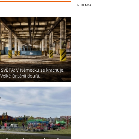
 SVĚTA: V Německu se krachuje,
 Velké Británii doufá…