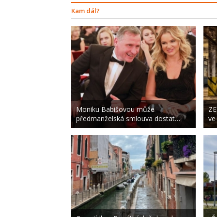
Kam dál?
Moniku Babišovou může
ZE
předmanželská smlouva dostat…
ve