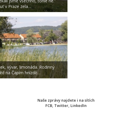
ekali jsme všechno, tohle ne.“
uť v Praze zela…
zek, vývar, limonáda. Rodinný
ěd na Čapím hnízdě…
Naše zprávy najdete i na sítích
FCB
,
Twitter
,
LinkedIn