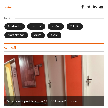
autor:
TAGY
Starbucks
veedení
změna
Schultz
Narasimhan
dříve
akcie
Kam dál?
Preventivní prohlídka za 18.500 korun? Realita