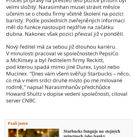
Proces přípravy na převzetí této pozice přitom byl
velmi složitý. Narasimhan musel strávit měsíce
učením se o chodu firmy včetně školení na pozici
baristy. Podle posledních zveřejněných informací
měl do funkce nastoupit nejdříve na začátku
dubna. Nakonec však pozici převzal již v pondělí.
Nový ředitel má za sebou již dlouhou kariéru.
V minulosti pracoval ve společnostech PepsiCo
a McKinsey a byl ředitelem firmy Reckitt,
pod kterou spadá mimo jiné Durex, Lysol nebo
Mucinex. "Dnes vám všem svěřuji Starbucks – něco,
co má v mém srdci druhé místo po mé milované
rodině," napsal Narasimhanův předchůdce
Howard Shultz v dopise vedení společnosti, citoval
server CNBC.
Psali jsme
Starbucks funguje na stejných
principech jako banky