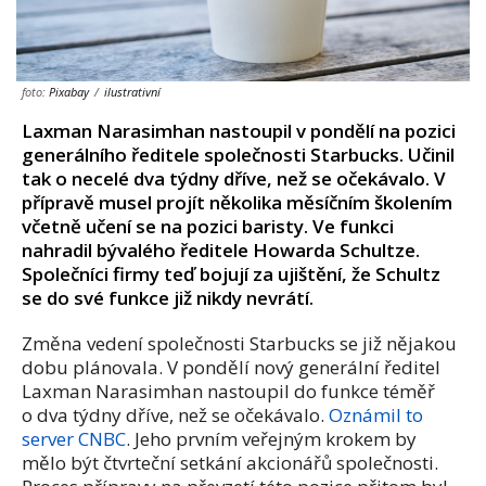
foto:
Pixabay
/
ilustrativní
Laxman Narasimhan nastoupil v pondělí na pozici
generálního ředitele společnosti Starbucks. Učinil
tak o necelé dva týdny dříve, než se očekávalo. V
přípravě musel projít několika měsíčním školením
včetně učení se na pozici baristy. Ve funkci
nahradil bývalého ředitele Howarda Schultze.
Společníci firmy teď bojují za ujištění, že Schultz
se do své funkce již nikdy nevrátí.
Změna vedení společnosti Starbucks se již nějakou
dobu plánovala. V pondělí nový generální ředitel
Laxman Narasimhan nastoupil do funkce téměř
o dva týdny dříve, než se očekávalo.
Oznámil to
server CNBC
. Jeho prvním veřejným krokem by
mělo být čtvrteční setkání akcionářů společnosti.