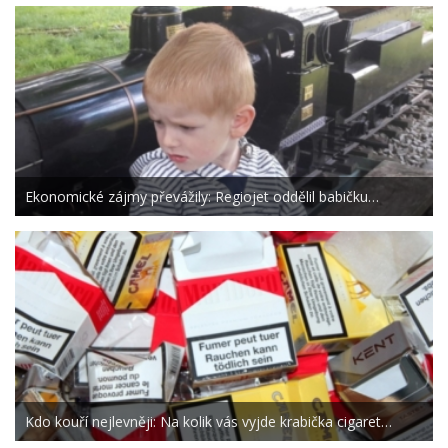
Ekonomické zájmy převážily: Regiojet oddělil babičku…
Kdo kouří nejlevněji: Na kolik vás vyjde krabička cigaret…