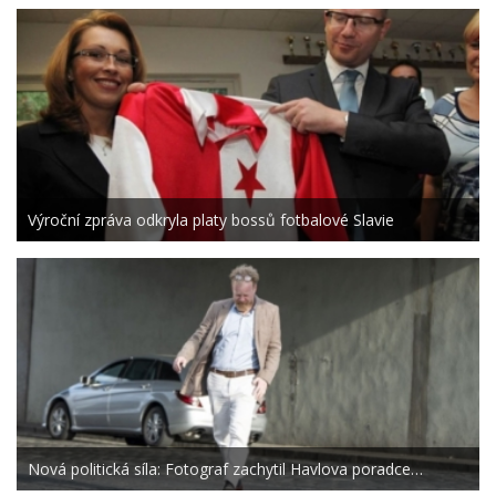
Výroční zpráva odkryla platy bossů fotbalové Slavie
Nová politická síla: Fotograf zachytil Havlova poradce…