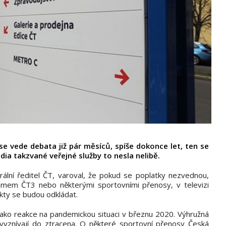
e vede debata již pár měsíců, spíše dokonce let, ten se
ia takzvané veřejné služby to nesla nelibě.
lní ředitel ČT, varoval, že pokud se poplatky nezvednou,
amem ČT3 nebo některými sportovními přenosy, v televizi
kty se budou odkládat.
jako reakce na pandemickou situaci v březnu 2020. Výhružná
k vyznívají do ztracena. O některé sportovní přenosy Česká