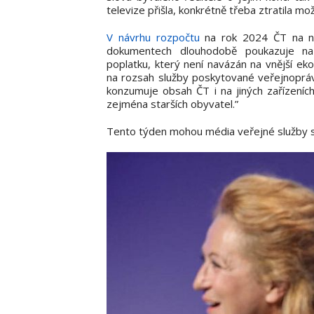
televize přišla, konkrétně třeba ztratila m
V návrhu rozpočtu
na rok 2024 ČT na níz
dokumentech dlouhodobě poukazuje na s
poplatku, který není navázán na vnější e
na rozsah služby poskytované veřejnoprávní
konzumuje obsah ČT i na jiných zařízeníc
zejména starších obyvatel.”
Tento týden mohou média veřejné služby sl