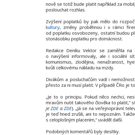
nově se totiž bude platit například za mobi
poslouchat rozhlas.
Zvýšení poplatků by pak mělo do rozpočt
kultury
, změny proběhnou i v rámci fire
od poplatku osvobozeny, ostatní budou pla
stonásobku poplatku pro domácnost.
Redakce Deníku Vektor se zaměřila na r
o navýšení informovaly, ale i sociální sí
komunismus, zlodějina, nenažranost, hy
kvůli celkovému nákladu na mzdy.
Divákům a posluchačům vadí i nemožnost v
přesto za ni musí platit. V případě ČRo je to
„Je to o principu. Pokud něco nechci, ne
mravům nutit takového člověka to platit,” st
je
ZDE
a
ZDE
). „Já se na veřejnoprávní tele
je teď hned zrušili, ani to nepoznám. Tak
s celoplošným placením,“ uváděl další.
Podobných komentářů byly desítky.