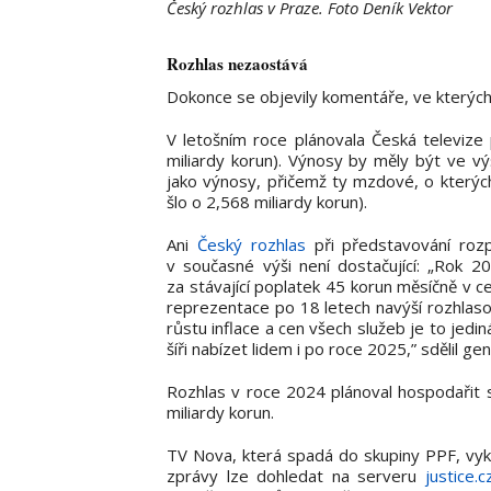
Český rozhlas v Praze. Foto Deník Vektor
Rozhlas nezaostává
Dokonce se objevily komentáře, ve kterých 
V letošním roce plánovala Česká televize 
miliardy korun). Výnosy by měly být ve vý
jako výnosy, přičemž ty mzdové, o kterých 
šlo o 2,568 miliardy korun).
Ani
Český rozhlas
při představování roz
v současné výši není dostačující: „Rok
za stávající poplatek 45 korun měsíčně v cel
reprezentace po 18 letech navýší rozhlas
růstu inflace a cen všech služeb je to jedin
šíři nabízet lidem i po roce 2025,” sdělil ge
Rozhlas v roce 2024 plánoval hospodařit 
miliardy korun.
TV Nova, která spadá do skupiny PPF, vyká
zprávy lze dohledat na serveru
justice.c