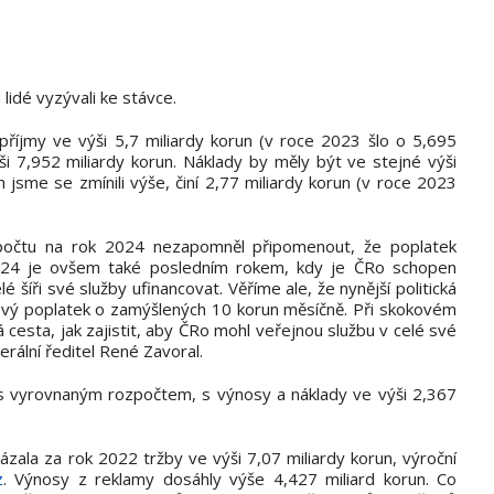
lidé vyzývali ke stávce.
příjmy ve výši 5,7 miliardy korun (v roce 2023 šlo o 5,695
ši 7,952 miliardy korun. Náklady by měly být ve stejné výši
jsme se zmínili výše, činí 2,77 miliardy korun (v roce 2023
počtu na rok 2024 nezapomněl připomenout, že poplatek
 2024 je ovšem také posledním rokem, kdy je ČRo schopen
é šíři své služby ufinancovat. Věříme ale, že nynější politická
ový poplatek o zamýšlených 10 korun měsíčně. Při skokovém
á cesta, jak zajistit, aby ČRo mohl veřejnou službu v celé své
nerální ředitel René Zavoral.
s vyrovnaným rozpočtem, s výnosy a náklady ve výši 2,367
zala za rok 2022 tržby ve výši 7,07 miliardy korun, výroční
z
. Výnosy z reklamy dosáhly výše 4,427 miliard korun. Co