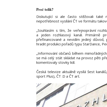
Proč tolik?
Diskutující si ale často stěžovali také
nepotřebnost vysílání ČT ve formátu takové
„Souhlasím s tím, že veřejnoprávní rozhl
a jeden rozhlasový kanál. Primárně p
přefinancované a nevidím jediný důvod, 
hradit produkci pořadů typu StarDance, Peče
„Informování občanů během mimořádných s
se má celý stát skládat na provoz pěti pře
komentovaly stovky lidí.
Česká televize aktuálně vysílá šest kanál
sport Plus), ČT :D a ČT art.