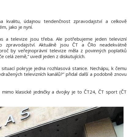
 na kvalitu, údajnou tendenčnost zpravodajství a celkově
m, jako je nyní.
as a televize jsou třeba. Ale potřebujeme jeden televizní
ro zpravodajství. Aktuálně jsou ČT a ČRo neadekvátně
proč by veřejnoprávní televize měla z povinných poplatků
 celá země,” uvedl jeden z diskutujících.
ituací pokryje jedna rozhlasová stanice. Nechápu, k čemu
dražených televizních kanálů?” přidal další a podobně znovu
ů, mimo klasické jedničky a dvojky je to ČT24, ČT sport (ČT