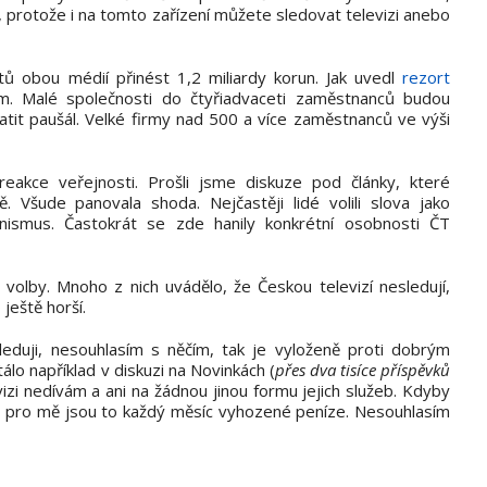
l, protože i na tomto zařízení můžete sledovat televizi anebo
ů obou médií přinést 1,2 miliardy korun. Jak uvedl
rezort
m. Malé společnosti do čtyřiadvaceti zaměstnanců budou
tit paušál. Velké firmy nad 500 a více zaměstnanců ve výši
eakce veřejnosti. Prošli jsme diskuze pod články, které
tě. Všude panovala shoda. Nejčastěji lidé volili slova jako
enismus. Častokrát se zde hanily konkrétní osobnosti ČT
olby. Mnoho z nich uvádělo, že Českou televizí nesledují,
 ještě horší.
sleduji, nesouhlasím s něčím, tak je vyloženě proti dobrým
álo například v diskuzi na Novinkách (
přes dva tisíce příspěvků
vizi nedívám a ani na žádnou jinou formu jejich služeb. Kdyby
že pro mě jsou to každý měsíc vyhozené peníze. Nesouhlasím