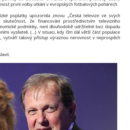
ožnost první volby utkání v evropských fotbalových pohárech.
ké poplatky upozornila znovu: „Česká televize ve svých
kutečnost, že financování prostřednictvím televizního
konomické podmínky, není dlouhodobě udržitelné bez dopadu
mi vysílateli. (…) V situaci, kdy čím dál větší část populace
h, vytváří takový přístup výraznou nerovnost v neprospěch
avit.