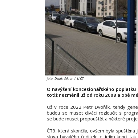
foto:
Deník Vektor
/
U ČT
O navýšení koncesionářského poplatku s
totiž nezměnil už od roku 2008 a obě méd
Už v roce 2022 Petr Dvořák, tehdy generá
budou se muset diváci rozloučit s progr
se bude muset propouštět a některé proje
ČT3, která skončila, ovšem byla spuštěna 
slova bývalého ředitele o jejím konci ta