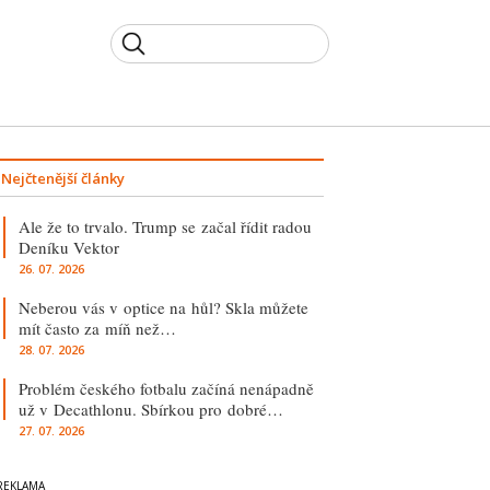
Nejčtenější články
Ale že to trvalo. Trump se začal řídit radou
Deníku Vektor
26. 07. 2026
Neberou vás v optice na hůl? Skla můžete
mít často za míň než…
28. 07. 2026
Problém českého fotbalu začíná nenápadně
už v Decathlonu. Sbírkou pro dobré…
27. 07. 2026