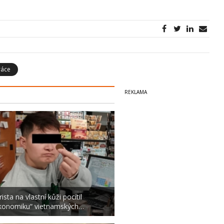
ráce
ista na vlastní kůži pocítil
konomiku“ vietnamských…