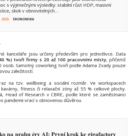
oc s výjimečnými výsledky: stabilní růst HDP, masivní
stice, skok v obnovitelných…
. 2025
EKONOMIKA
y
ené kanceláře jsou určeny především pro jednotlivce. Data
0 %) tvoří firmy s 20 až 100 pracovními místy
, přičemž
 100 osob. Samotný coworking tvoří podle Adama Zvady pouze
ovou záležitostí.
raz na tzv. wellbeing a sociální rozměr. Ve workspacech
kavárny, fitness či relaxační zóny až 55 % celkové plochy.
vá, Head of Research v CBRE, podle které se zaměstnanci
 po pandemii vrací s obnovenou důvěrou.
ko na prahu éry AI: První krok ke gigafactory