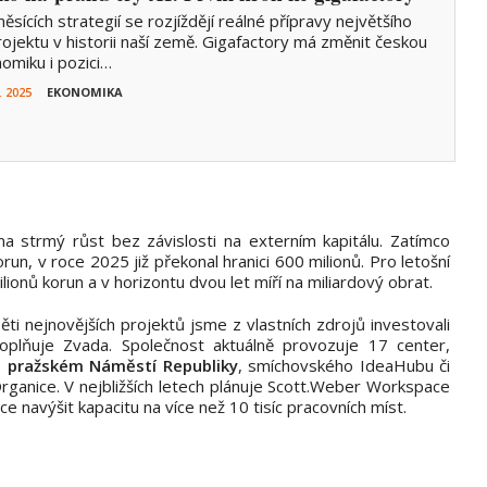
ěsících strategií se rozjíždějí reálné přípravy největšího
rojektu v historii naší země. Gigafactory má změnit českou
omiku i pozici…
. 2025
EKONOMIKA
na strmý růst bez závislosti na externím kapitálu. Zatímco
run, v roce 2025 již překonal hranici 600 milionů. Pro letošní
ilionů korun a v horizontu dvou let míří na miliardový obrat.
pěti nejnovějších projektů jsme z vlastních zdrojů investovali
doplňuje Zvada. Společnost aktuálně provozuje 17 center,
 pražském Náměstí Republiky
, smíchovského IdeaHubu či
ganice. V nejbližších letech plánuje Scott.Weber Workspace
hce navýšit kapacitu na více než 10 tisíc pracovních míst.