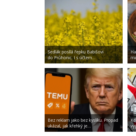
Sedlák posílá řepku Babišovi
Ha
do Průhonic. I s účtem…
mi
Bez reklam jako bez kyslíku. Propad
Kd
ukázal, jak křehký je…
vy