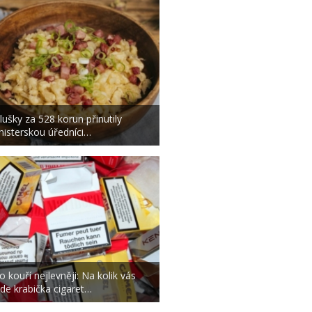
lušky za 528 korun přinutily
nisterskou úředníci…
o kouří nejlevněji: Na kolik vás
jde krabička cigaret…