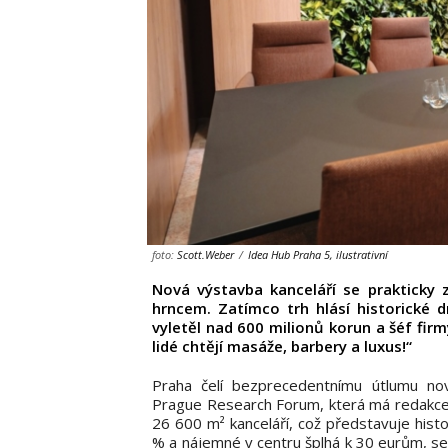
foto:
Scott.Weber
/
Idea Hub Praha 5, ilustrativní
Nová výstavba kanceláří se prakticky 
hrncem. Zatímco trh hlásí historické d
vyletěl nad 600 milionů korun a šéf firm
lidé chtějí masáže, barbery a luxus!“
Praha čelí bezprecedentnímu útlumu nové
Prague Research Forum, která má redakce 
26 600 m² kanceláří, což představuje hist
% a nájemné v centru šplhá k 30 eurům, se