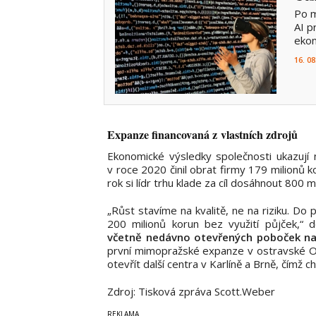
Po m
AI p
ekon
16. 08
Expanze financovaná z vlastních zdrojů
Ekonomické výsledky společnosti ukazují 
v roce 2020 činil obrat firmy 179 milionů ko
rok si lídr trhu klade za cíl dosáhnout 800 m
„Růst stavíme na kvalitě, ne na riziku. Do 
200 milionů korun bez využití půjček,“ 
včetně nedávno otevřených poboček na
první mimopražské expanze v ostravské Or
otevřít další centra v Karlíně a Brně, čímž c
Zdroj: Tisková zpráva
Scott.Weber