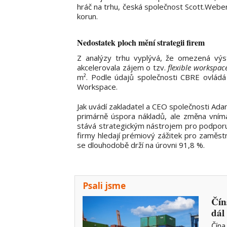
hráč na trhu, česká společnost Scott.Webe
korun.
Nedostatek ploch mění strategii firem
Z analýzy trhu vyplývá, že omezená vý
akcelerovala zájem o tzv.
flexible workspac
m². Podle údajů společnosti CBRE ovlád
Workspace.
Jak uvádí zakladatel a CEO společnosti Ad
primárně úspora nákladů, ale změna vnímá
stává strategickým nástrojem pro podporu p
firmy hledají prémiový zážitek pro zaměstn
se dlouhodobě drží na úrovni 91,8 %.
Psali jsme
Čín
dál
Čína