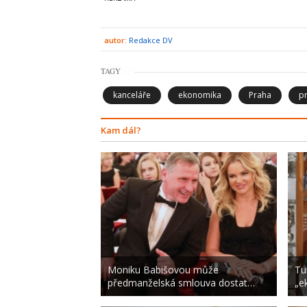
autor:
Redakce DV
TAGY
kanceláře
ekonomika
Praha
p
Kam dál?
Moniku Babišovou může
Tur
předmanželská smlouva dostat…
„e