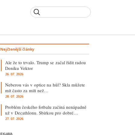
Nejčtenější články
Ale že to trvalo. Trump se začal řídit radou
Deníku Vektor
26. 07. 2026
Neberou vás v optice na hůl? Skla můžete
mít často za míň než…
28. 07. 2026
Problém českého fotbalu začíná nenápadně
už v Decathlonu. Sbírkou pro dobré…
27. 07. 2026