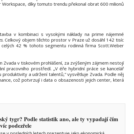
r Workspace, díky tomuto trendu překonal obrat 600 milionů
stavba v kombinaci s vysokými náklady na prime nájemné
es
. Celkový objem těchto prostor v Praze už dosáhl 142 tisíc
á celých 42 % tohoto segmentu rodinná firma Scott.Weber
am Zvada v tiskovém prohlášení, za zvýšeným zájmem nestojí
ní pracovního prostředí. „V éře hybridní práce se kancelář
roduktivity a udržení talentů,“ vysvětluje Zvada. Podle něj
ance, což potvrzují i data o obsazenosti jejich center, která
ský tygr? Podle statistik ano, ale ty vypadají čím
 víc podezřele
 se v posledních letech prezentuje jako ekonomická