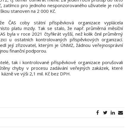
č, zatímco pro jednoho nesponzorovaného uživatele je roční
áškou stanoven na 2 000 Kč.
, že ČAS coby státní příspěvková organizace vyplácela
sto platu mzdy. Tak se stalo, že např. průměrná měsíční
byla v roce 2021 čtyřikrát vyšší, než kolik činil průměrný
ci u ostatních kontrolovaných příspěvkových organizací.
ovedl její zřizovatel, kterým je ÚNMZ, žádnou veřejnosprávní
nou finanční podporou.
telé, tak i kontrolované příspěvkové organizace porušovali
ištěny chyby v procesu zadávání veřejných zakázek, které
kázně ve výši 2,1 mil. Kč bez DPH.