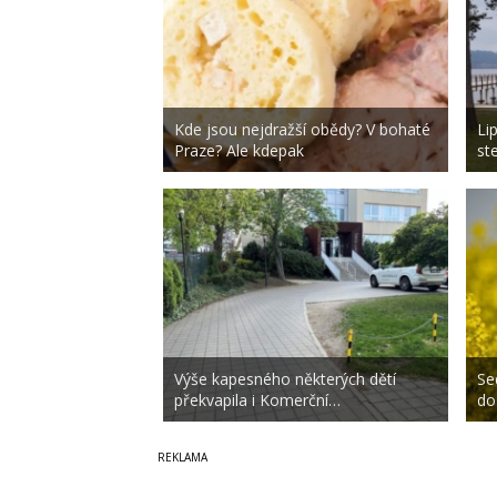
Kde jsou nejdražší obědy? V bohaté
Li
Praze? Ale kdepak
st
Výše kapesného některých dětí
Se
překvapila i Komerční…
do