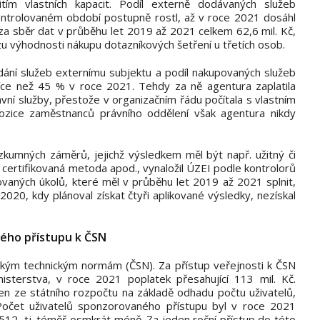
itím vlastních kapacit. Podíl externě dodávaných služeb
ontrolovaném období postupně rostl, až v roce 2021 dosáhl
za sběr dat v průběhu let 2019 až 2021 celkem 62,6 mil. Kč,
u výhodnosti nákupu dotazníkových šetření u třetích osob.
ání služeb externímu subjektu a podíl nakupovaných služeb
íce než 45 % v roce 2021. Tehdy za ně agentura zaplatila
ávní služby, přestože v organizačním řádu počítala s vlastním
ozice zaměstnanců právního oddělení však agentura nikdy
zkumných záměrů, jejichž výsledkem měl být např. užitný či
 certifikovaná metoda apod., vynaložil ÚZEI podle kontrolorů
vaných úkolů, které měl v průběhu let 2019 až 2021 splnit,
 2020, kdy plánoval získat čtyři aplikované výsledky, nezískal
ého přístupu k ČSN
ským technickým normám (ČSN). Za přístup veřejnosti k ČSN
inisterstva, v roce 2021 poplatek přesahující 113 mil. Kč.
en ze státního rozpočtu na základě odhadu počtu uživatelů,
. Počet uživatelů sponzorovaného přístupu byl v roce 2021
 512, tj. téměř osmkrát méně. Za jeden roční přístup do této