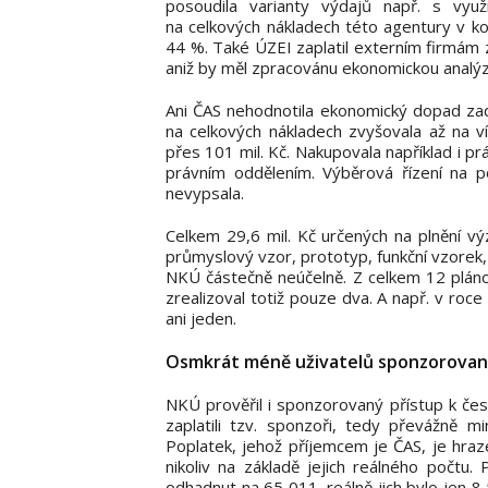
posoudila varianty výdajů např. s využ
na celkových nákladech této agentury v k
44 %. Také ÚZEI zaplatil externím firmám 
aniž by měl zpracovánu ekonomickou analýz
Ani ČAS nehodnotila ekonomický dopad zad
na celkových nákladech zvyšovala až na v
přes 101 mil. Kč. Nakupovala například i pr
právním oddělením. Výběrová řízení na p
nevypsala.
Celkem 29,6 mil. Kč určených na plnění vý
průmyslový vzor, prototyp, funkční vzorek,
NKÚ částečně neúčelně. Z celkem 12 pláno
zrealizoval totiž pouze dva. A např. v roce
ani jeden.
Osmkrát méně uživatelů sponzorovan
NKÚ prověřil i sponzorovaný přístup k če
zaplatili tzv. sponzoři, tedy převážně m
Poplatek, jehož příjemcem je ČAS, je hraz
nikoliv na základě jejich reálného počtu
odhadnut na 65 011, reálně jich bylo jen 8