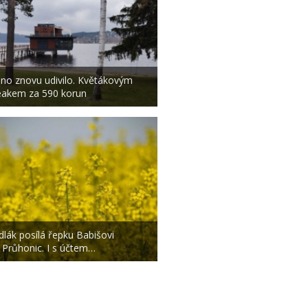
pno znovu udivilo. Květákovým
eakem za 590 korun
dlák posílá řepku Babišovi
 Průhonic. I s účtem…