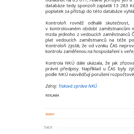
databáze tedy sponzoři zaplatili 13 283 K
poplatek za přístup do této databáze vyhl
Kontroloři rovněž odhalili skutečnost
v kontrolovaném období zaměstnancům mí
mzda jednoho z vedoucích zaměstnanců ČAS 
plat vedoucích zaměstnanců na téže pozi
Kontroloři zjistili, že od vzniku ČAS nepr
kontrolu zaměřenou na hospodaření s veřej
Kontrola NKÚ dále ukázala, že jak zřizova
právní předpisy. Například u ČAS byly zj
podle NKÚ nasvědčují porušení rozpočtové 
Zdroj:
Tisková zpráva NKÚ
autor:
TAGY