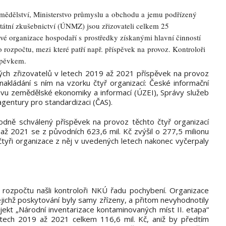
zemědělství, Ministerstvo průmyslu a obchodu a jemu podřízený
státní zkušebnictví (ÚNMZ) jsou zřizovateli celkem 25
ové organizace hospodaří s prostředky získanými hlavní činností
o rozpočtu, mezi které patří např. příspěvek na provoz. Kontroloři
spěvkem.
ch zřizovatelů v letech 2019 až 2021 příspěvek na provoz
nakládání s ním na vzorku čtyř organizací: České informační
avu zemědělské ekonomiky a informací (ÚZEI), Správy služeb
gentury pro standardizaci (ČAS).
ůvodně schválený příspěvek na provoz těchto čtyř organizací
až 2021 se z původních 623,6 mil. Kč zvýšil o 277,5 milionu
čtyři organizace z něj v uvedených letech nakonec vyčerpaly
 rozpočtu našli kontroloři NKÚ řadu pochybení. Organizace
ejichž poskytování byly samy zřízeny, a přitom nevyhodnotily
ekt „Národní inventarizace kontaminovaných míst II. etapa“
etech 2019 až 2021 celkem 116,6 mil. Kč, aniž by předtím