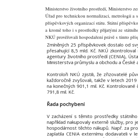
Ministerstvo životního prostředí, Ministerstvo 
Úřad pro technickou normalizaci, metrologii a 
příspěvkových organizací státu. Státní příspěvk
a kromě toho i s prostředky přijatými ze státníh
NKÚ prověřovali hospodaření právě s tímto pří
Zmíněných 25 příspěvkovek dostalo od svý
přesahující 8,5 mld. Kč. NKÚ zkontroloval 
agentury životního prostředí (CENIA), Úst
Ministerstva průmyslu a obchodu a České a
Kontroloři NKÚ zjistili, že zřizovatelé p
každoročně zvyšovali, takže v letech 2019 
na konečných 901,1 mil. Kč. Kontrolované 
791,8 mil. Kč.
Řada pochybení
V zacházení s těmito prostředky státního
například nakupovaly externě služby, pro j
hospodárnost těchto nákupů. Např. za proj
zaplatila CENIA externímu dodavateli v l