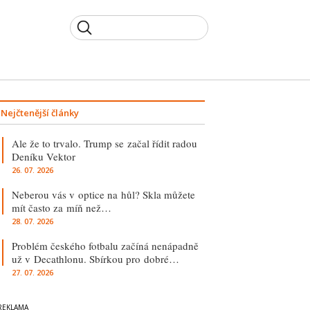
Nejčtenější články
Ale že to trvalo. Trump se začal řídit radou
Deníku Vektor
26. 07. 2026
Neberou vás v optice na hůl? Skla můžete
mít často za míň než…
28. 07. 2026
Problém českého fotbalu začíná nenápadně
už v Decathlonu. Sbírkou pro dobré…
27. 07. 2026