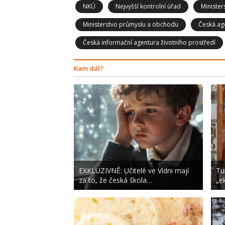
NKÚ
Nejvyšší kontrolní úřad
Minister
Ministerstvo průmyslu a obchodu
Česká ag
Česká informační agentura životního prostředí
Kam dál?
EXKLUZIVNĚ: Učitelé ve Vídni mají
Tur
za to, že česká škola…
„e