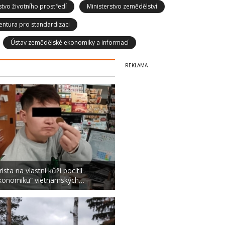
stvo životního prostředí
Ministerstvo zemědělství
entura pro standardizaci
Ústav zemědělské ekonomiky a informací
ista na vlastní kůži pocítil
konomiku“ vietnamských…