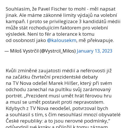
Souhlasím, že Pavel Fischer to mohl - měl napsat
jinak. Ale máme zákonné limity výdajů na volební
kampaň. I proto se privilegizace 3 kandidátů médii
může stát rozhodujícím faktorem pro volební
výsledek. Není to fér a tolerance k tomu
od osobností jako
@kalousekm
, mě překvapuje.
— Miloš Vystrčil (@Vystrcil_Milos)
January 13, 2023
Kvůli zmíněné zaujatosti médií a neférovosti již
na začátku čtvrteční prezidentské debaty
na TV Nova odešel Marek Hilšer, který při svém
odchodu zanechal na pultíku svůj zarámovaný
portrét. „Prezident musí umět hrát férovou hru
a musí se umět postavit proti nepravostem.
Kdybych z TV Nova neodešel, potvrzoval bych
a souhlasil s tím, s čím nesouhlasí mnozí obyvatelé
České republiky: a to jsou nerovné podmínky,“
odůvodnil své kroky a přiložil k tomu záznam