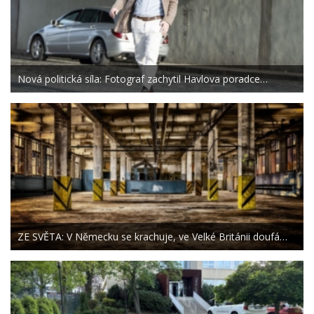
Nová politická síla: Fotograf zachytil Havlova poradce…
ZE SVĚTA: V Německu se krachuje, ve Velké Británii doufá…