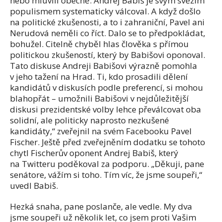
nebo mluvili obecně. Andrej Babiš je svým svěžím
populismem systematicky válcoval. A když došlo
na politické zkušenosti, a to i zahraniční, Pavel ani
Nerudová neměli co říct. Dalo se to předpokládat,
bohužel. Citelně chyběl hlas člověka s přímou
politickou zkušeností, který by Babišovi oponoval.
Tato diskuse Andreji Babišovi výrazně pomohla
v jeho tažení na Hrad. Ti, kdo prosadili dělení
kandidátů v diskusích podle preferencí, si mohou
blahopřát – umožnili Babišovi v nejdůležitější
diskusi prezidentské volby lehce převálcovat oba
solidní, ale politicky naprosto nezkušené
kandidáty,“ zveřejnil na svém Facebooku Pavel
Fischer. Ještě před zveřejněním dodatku se tohoto
chytl Fischerův oponent Andrej Babiš, který
na Twitteru poděkoval za podporu. „Děkuji, pane
senátore, vážím si toho. Tím víc, že jsme soupeři,“
uvedl Babiš.
Hezká snaha, pane poslanče, ale vedle. My dva
jsme soupeři už několik let, co jsem proti Vašim