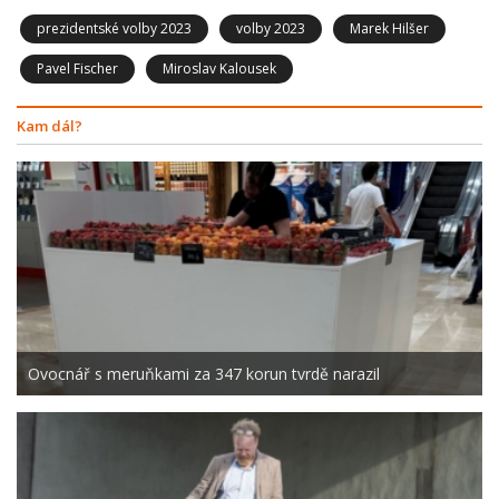
prezidentské volby 2023
volby 2023
Marek Hilšer
Pavel Fischer
Miroslav Kalousek
Kam dál?
Ovocnář s meruňkami za 347 korun tvrdě narazil