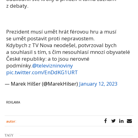
z debaty.
Prezident musí umět hrát férovou hru a musí
se umět postavit proti nepravostem.
Kdybych z TV Nova neodešel, potvrzoval bych
a souhlasil s tím, s čím nesouhlasí mnozí obyvatelé
České republiky: a to jsou nerovné
podmínky.
@televizninoviny
pic.twitter.com/EnDdKG1URT
— Marek Hilšer (@MarekHilser)
January 12, 2023
autor:
TAGY