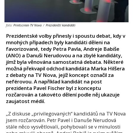
foto:
Printscreen TV Nova
/
Prezidenští kandidáti
Prezidentské volby přinesly i spoustu debat, kdy v
mnohých případech byly kandidáti děleni na
favorizované, tedy Petra Pavla, Andreje Babiše
(ANO) a Danuši Nerudovou a na zbylé kandidáty,
jímž byla věnována samostatná debata. Některé
možná překvapil odchod kandidáta Marka Hilšera
z debaty na TV Nova, jejíž koncept označil za
neférovou. A například kandidát na post
prezidenta Pavel Fischer byl z konceptu
rozčarován a takovéto dělení podle něj ukazuje
zaujatost médií.
„Z diskuse „privilegovaných“ kandidátů na TV Nova
jsem rozčarován. Petr Pavel i Danuše Nerudová
stále něco vysvětlovali, pohybovali se v minulosti