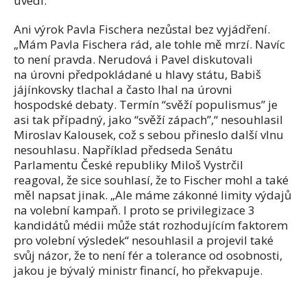
uvedl.
Ani výrok Pavla Fischera nezůstal bez vyjádření.
„Mám Pavla Fischera rád, ale tohle mě mrzí. Navíc
to není pravda. Nerudová i Pavel diskutovali
na úrovni předpokládané u hlavy státu, Babiš
jájínkovsky tlachal a často lhal na úrovni
hospodské debaty. Termín “svěží populismus” je
asi tak případný, jako “svěží zápach”,“ nesouhlasil
Miroslav Kalousek, což s sebou přineslo další vlnu
nesouhlasu. Například předseda Senátu
Parlamentu České republiky Miloš Vystrčil
reagoval, že sice souhlasí, že to Fischer mohl a také
měl napsat jinak. „Ale máme zákonné limity výdajů
na volební kampaň. I proto se privilegizace 3
kandidátů médii může stát rozhodujícím faktorem
pro volební výsledek“ nesouhlasil a projevil také
svůj názor, že to není fér a tolerance od osobnosti,
jakou je bývalý ministr financí, ho překvapuje.