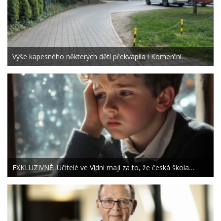
Výše kapesného některých dětí překvapila i Komerční…
EXKLUZIVNĚ: Učitelé ve Vídni mají za to, že česká škola…