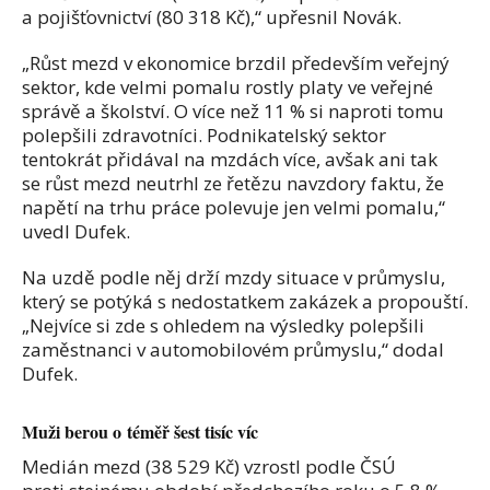
a pojišťovnictví (80 318 Kč),“ upřesnil Novák.
„Růst mezd v ekonomice brzdil především veřejný
sektor, kde velmi pomalu rostly platy ve veřejné
správě a školství. O více než 11 % si naproti tomu
polepšili zdravotníci. Podnikatelský sektor
tentokrát přidával na mzdách více, avšak ani tak
se růst mezd neutrhl ze řetězu navzdory faktu, že
napětí na trhu práce polevuje jen velmi pomalu,“
uvedl Dufek.
Na uzdě podle něj drží mzdy situace v průmyslu,
který se potýká s nedostatkem zakázek a propouští.
„Nejvíce si zde s ohledem na výsledky polepšili
zaměstnanci v automobilovém průmyslu,“ dodal
Dufek.
Muži berou o téměř šest tisíc víc
Medián mezd (38 529 Kč) vzrostl podle ČSÚ