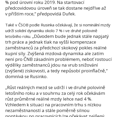
% pod úrovní roku 2019. Na startovací
předcovidovou úroveň se tak dostane nejdříve až
v příštím roce,“ předpovídá Dufek.
Také v ČSOB podle Rusinka očekávají, že si nominální mzdy
udrží solidní dynamiku okolo 7 % i ve druhé polovině
„Důvodem bude jednak stále napjatý
letošního roku.
trh práce a jednak tlak na vyšší kompenzace
zaměstnanců za předchozí skokový pokles reálné
kupní síly. Zvýšená mzdová dynamika ale zatím
není pro ČNB zásadním problémem, neboť rostoucí
výdělky zaměstnanců jdou na vrub snižování
(zvýšené) ziskovosti, a tedy nepůsobí proinflačně,“
domnívá se Rusinko.
„Růst reálných mezd se udrží i ve druhé polovině
letošního roku a v souhrnu za celý rok očekávám
růst průměrné reálné mzdy lehce nad 4 %.
Vzhledem k situaci na pracovním trhu s nízkou
nezaměstnaností a stále poměrně silnou
poptávkou po pracovnících lze očekávat zvýšený