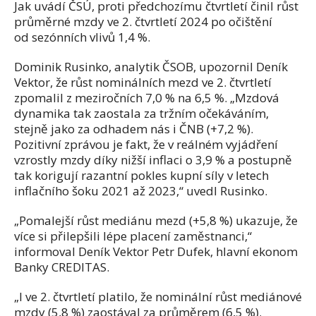
Jak uvádí ČSÚ, proti předchozímu čtvrtletí činil růst
průměrné mzdy ve 2. čtvrtletí 2024 po očištění
od sezónních vlivů 1,4 %.
Dominik Rusinko, analytik ČSOB, upozornil Deník
Vektor, že růst nominálních mezd ve 2. čtvrtletí
zpomalil z meziročních 7,0 % na 6,5 %. „Mzdová
dynamika tak zaostala za tržním očekáváním,
stejně jako za odhadem nás i ČNB (+7,2 %).
Pozitivní zprávou je fakt, že v reálném vyjádření
vzrostly mzdy díky nižší inflaci o 3,9 % a postupně
tak korigují razantní pokles kupní síly v letech
inflačního šoku 2021 až 2023,“ uvedl Rusinko.
„Pomalejší růst mediánu mezd (+5,8 %) ukazuje, že
více si přilepšili lépe placení zaměstnanci,“
informoval Deník Vektor Petr Dufek, hlavní ekonom
Banky CREDITAS.
„I ve 2. čtvrtletí platilo, že nominální růst mediánové
mzdy (5,8 %) zaostával za průměrem (6,5 %).