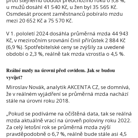
proti stejnému období předchozího roku o 5,8 %,
u mužů dosáhl 41 540 Kč, u žen byl 35 565 Kč.
Osmdesát procent zaměstnanců pobíralo mzdu
mezi 20 652 Kč a 75 570 Kč.
V 1. pololetí 2024 dosáhla průměrná mzda 44 943
Kč, v meziročním srovnání činil přírůstek 2 884 Kč
(6,9 %). Spotřebitelské ceny se zvýšily za uvedené
období o 2,3 %, reálně tak mzda vzrostla o 4,5 %.
Reálné mzdy na úrovni před covidem. Jak se budou
vyvíjet?
Miroslav Novák, analytik AKCENTA CZ, se domnívá,
že v reálném vyjádření se průměrná mzda nachází
stále na úrovni roku 2018.
„Pokud se podíváme na očištěná data, tak se reálná
mzda aktuálně vrací na úroveň poloviny roku 2022.
Za celý letošní rok se průměrná mzda zvýší
pravděpodobně o 6,7 %, reálně bude stále asi 4,5