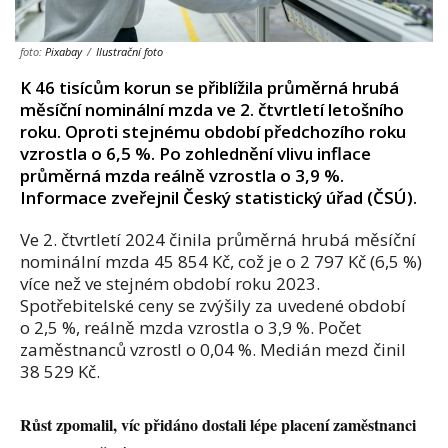
foto:
Pixabay
/
Ilustrační foto
K 46 tisícům korun se přiblížila průměrná hrubá
měsíční nominální mzda ve 2. čtvrtletí letošního
roku. Oproti stejnému období předchozího roku
vzrostla o 6,5 %. Po zohlednění vlivu inflace
průměrná mzda reálně vzrostla o 3,9 %.
Informace zveřejnil Český statistický úřad (ČSÚ).
Ve 2. čtvrtletí 2024 činila průměrná hrubá měsíční
nominální mzda 45 854 Kč, což je o 2 797 Kč (6,5 %)
více než ve stejném období roku 2023.
Spotřebitelské ceny se zvýšily za uvedené období
o 2,5 %, reálně mzda vzrostla o 3,9 %. Počet
zaměstnanců vzrostl o 0,04 %. Medián mezd činil
38 529 Kč.
Růst zpomalil, víc přidáno dostali lépe placení zaměstnanci