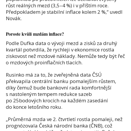
růst reálných mezd (3,5–4 %) i v příštím roce.
Předpokladem je stabilní inflace kolem 2 %,“ uvedl
Novák.
Poroste kvůli mzdám inflace?
Podle Dufka data o vývoji mezd a zisků za druhý
kvartál potvrdila, že rychleji v ekonomice rostla
ziskovost než mzdové náklady. Nemůže tedy být řeč
o mzdových proinflačních tlacích.
Rusinko má za to, že zveřejněná data ČSÚ
překvapila centrální banku pomalejším růstem,
díky čemuž bude bankovní rada komfortnější
s nastoleným tempem redukce sazeb
po 25bodových krocích na každém zasedání
do konce letošního roku.
„Průměrná mzda ve 2. čtvrtletí rostla pomaleji, než
prognózovala Česká národní banka (ČNB), což