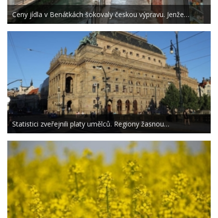
Ceny jídla v Benátkách šokovaly českou výpravu. Jenže…
Statistici zveřejnili platy umělců. Regiony žasnou…