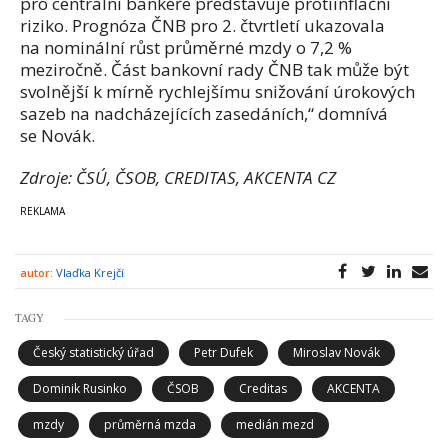
pro centrální bankéře představuje protiinflační
riziko. Prognóza ČNB pro 2. čtvrtletí ukazovala
na nominální růst průměrné mzdy o 7,2 %
meziročně. Část bankovní rady ČNB tak může být
svolnější k mírně rychlejšímu snižování úrokových
sazeb na nadcházejících zasedáních,“ domnívá
se Novák.
Zdroje: ČSÚ, ČSOB, CREDITAS, AKCENTA CZ
autor:
Vlaďka Krejčí
TAGY
Český statistický úřad
Petr Dufek
Miroslav Novák
Dominik Rusinko
ČSOB
Creditas
AKCENTA
mzdy
průměrná mzda
medián mezd