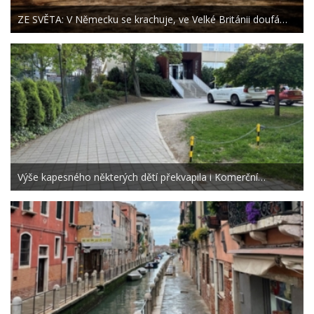
ZE SVĚTA: V Německu se krachuje, ve Velké Británii doufá…
Výše kapesného některých dětí překvapila i Komerční…