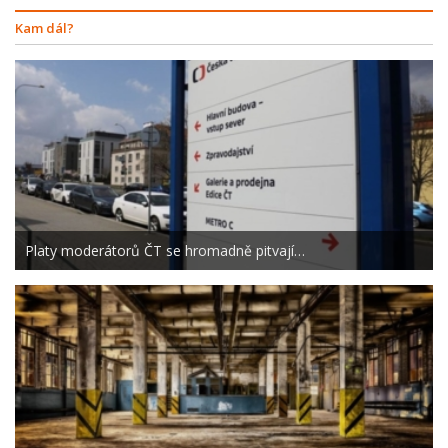
Kam dál?
Platy moderátorů ČT se hromadně pitvají…