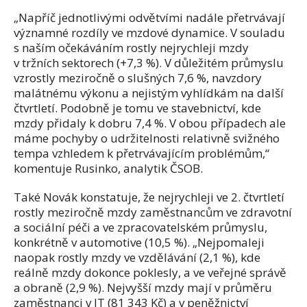
„Napříč jednotlivými odvětvími nadále přetrvávají
významné rozdíly ve mzdové dynamice. V souladu
s naším očekáváním rostly nejrychleji mzdy
v tržních sektorech (+7,3 %). V důležitém průmyslu
vzrostly meziročně o slušných 7,6 %, navzdory
malátnému výkonu a nejistým vyhlídkám na další
čtvrtletí. Podobně je tomu ve stavebnictví, kde
mzdy přidaly k dobru 7,4 %. V obou případech ale
máme pochyby o udržitelnosti relativně svižného
tempa vzhledem k přetrvávajícím problémům,“
komentuje Rusinko, analytik ČSOB.
Také Novák konstatuje, že nejrychleji ve 2. čtvrtletí
rostly meziročně mzdy zaměstnancům ve zdravotní
a sociální péči a ve zpracovatelském průmyslu,
konkrétně v automotive (10,5 %). „Nejpomaleji
naopak rostly mzdy ve vzdělávání (2,1 %), kde
reálně mzdy dokonce poklesly, a ve veřejné správě
a obraně (2,9 %). Nejvyšší mzdy mají v průměru
zaměstnanci v IT (81 343 Kč) a v peněžnictví