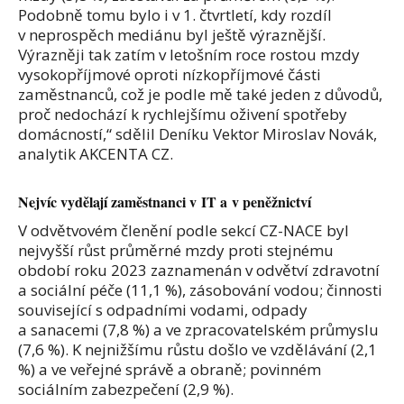
Podobně tomu bylo i v 1. čtvrtletí, kdy rozdíl
v neprospěch mediánu byl ještě výraznější.
Výrazněji tak zatím v letošním roce rostou mzdy
vysokopříjmové oproti nízkopříjmové části
zaměstnanců, což je podle mě také jeden z důvodů,
proč nedochází k rychlejšímu oživení spotřeby
domácností,“ sdělil Deníku Vektor Miroslav Novák,
analytik AKCENTA CZ.
Nejvíc vydělají zaměstnanci v IT a v peněžnictví
V odvětvovém členění podle sekcí CZ-NACE byl
nejvyšší růst průměrné mzdy proti stejnému
období roku 2023 zaznamenán v odvětví zdravotní
a sociální péče (11,1 %), zásobování vodou; činnosti
související s odpadními vodami, odpady
a sanacemi (7,8 %) a ve zpracovatelském průmyslu
(7,6 %). K nejnižšímu růstu došlo ve vzdělávání (2,1
%) a ve veřejné správě a obraně; povinném
sociálním zabezpečení (2,9 %).