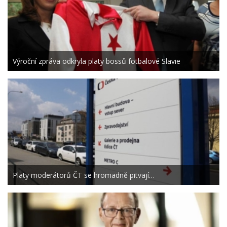
Výroční zpráva odkryla platy bossů fotbalové Slavie
Platy moderátorů ČT se hromadně pitvají…