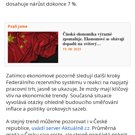
dosahuje nárůst dokonce 7 %.
Psali jsme
Čínská ekonomika výrazně
zpomaluje. Ekonomové se obávají
dopadů na světový…
19. 08. 2023
Zatímco ekonomové pozorně sledují další kroky
Federálního rezervního systému v reakci na napjatý
pracovní trh, jasně se ukazuje, že mzdy mají klíčový
vliv na ekonomické trendy. Současná situace
vyvolává otázky ohledně budoucího směřování
inflace a politiky úrokových sazeb.
A stejný trend můžeme pozorovat i v České
republice,
uvádí server Aktuálně.cz
. Průměrná
mzda v Česku sice roste, ale stejně nezvládá pokrýt