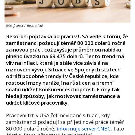
foto:
freepik
/
ilustrativní
Rekordní poptávka po práci v USA vede k tomu, že
zaměstnanci požadují téměř 80 000 dolarů ročně
za novou práci, což zvyšuje průměrnou nabídku
plného úvazku na 69 475 dolarů. Tento trend má
vliv na inflaci, která je stále více závislá na
mzdovém vývoji. Situace ve Spojených státech
odráží podobné trendy i v České republice, kde
rostoucí mzdy narážejí na růst cen a firemní
snahu udržet konkurenceschopnost. Firmy tak
hledají způsoby, jak motivovat zaměstnance a
udržet klíčové pracovníky.
Pracovní trh v USA čelí nevídané situaci, kdy
zaměstnanci požadují za přijetí nové práce téměř
80 000 dolarů ročně,
informuje server CNBC
. Tato