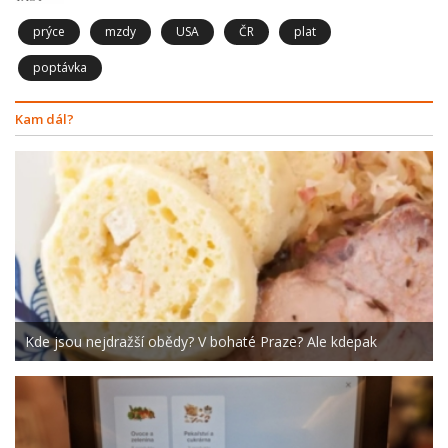
prýce
mzdy
USA
ČR
plat
poptávka
Kam dál?
Kde jsou nejdražší obědy? V bohaté Praze? Ale kdepak