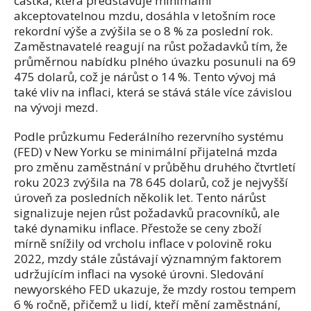
částka, která představuje minimální
akceptovatelnou mzdu, dosáhla v letošním roce
rekordní výše a zvýšila se o 8 % za poslední rok.
Zaměstnavatelé reagují na růst požadavků tím, že
průměrnou nabídku plného úvazku posunuli na 69
475 dolarů, což je nárůst o 14 %. Tento vývoj má
také vliv na inflaci, která se stává stále více závislou
na vývoji mezd.
Podle průzkumu Federálního rezervního systému
(FED) v New Yorku se minimální přijatelná mzda
pro změnu zaměstnání v průběhu druhého čtvrtletí
roku 2023 zvýšila na 78 645 dolarů, což je nejvyšší
úroveň za posledních několik let. Tento nárůst
signalizuje nejen růst požadavků pracovníků, ale
také dynamiku inflace. Přestože se ceny zboží
mírně snížily od vrcholu inflace v polovině roku
2022, mzdy stále zůstávají významným faktorem
udržujícím inflaci na vysoké úrovni. Sledování
newyorského FED ukazuje, že mzdy rostou tempem
6 % ročně, přičemž u lidí, kteří mění zaměstnání,