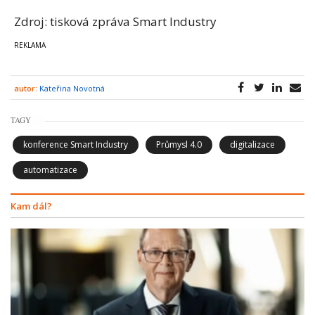
Zdroj: tisková zpráva Smart Industry
autor:
Kateřina Novotná
TAGY
konference Smart Industry
Průmysl 4.0
digitalizace
automatizace
Kam dál?