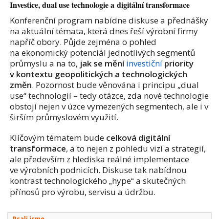
Investice, dual use technologie a digitální transformace
Konferenční program nabídne diskuse a přednášky
na aktuální témata, která dnes řeší výrobní firmy
napříč obory. Půjde zejména o pohled
na ekonomický potenciál jednotlivých segmentů
průmyslu a na to,
jak se mění
investiční
priority
v kontextu geopolitických a technologických
změn
. Pozornost bude věnována i principu „dual
use“ technologií – tedy otázce, zda nové technologie
obstojí nejen v úzce vymezených segmentech, ale i v
širším průmyslovém využití.
Klíčovým tématem bude
celková digitální
transformace
, a to nejen z pohledu vizí a strategií,
ale především z hlediska reálné implementace
ve výrobních podnicích. Diskuse tak nabídnou
kontrast technologického
hype
a skutečných
„
“
přínosů pro výrobu, servisu a údržbu.
Psali jsme