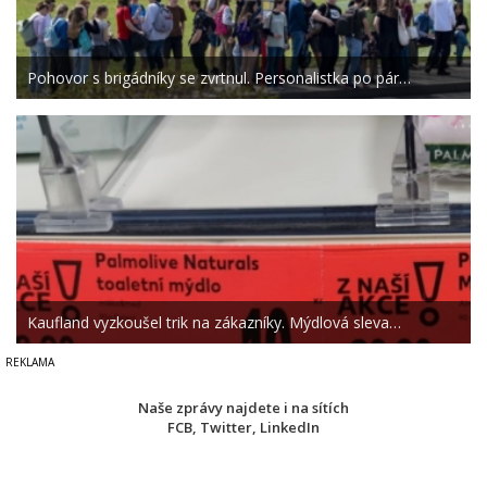
Pohovor s brigádníky se zvrtnul. Personalistka po pár…
Kaufland vyzkoušel trik na zákazníky. Mýdlová sleva…
Naše zprávy najdete i na sítích
FCB
,
Twitter
,
LinkedIn