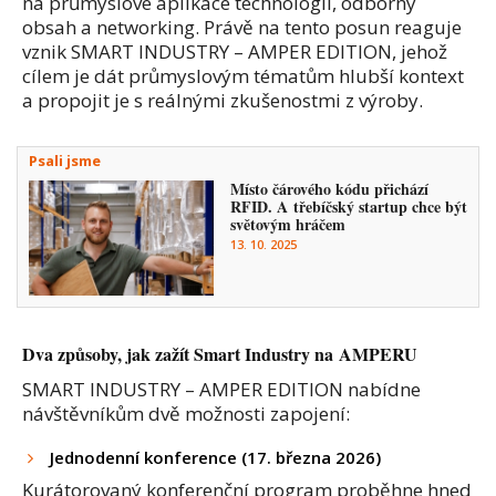
na průmyslové aplikace technologií, odborný
obsah a networking. Právě na tento posun reaguje
vznik SMART INDUSTRY – AMPER EDITION, jehož
cílem je dát průmyslovým tématům hlubší kontext
a propojit je s reálnými zkušenostmi z výroby.
Psali jsme
Místo čárového kódu přichází
RFID. A třebíčský startup chce být
světovým hráčem
13. 10. 2025
Dva způsoby, jak zažít Smart Industry na AMPERU
SMART INDUSTRY – AMPER EDITION nabídne
návštěvníkům dvě možnosti zapojení:
Jednodenní konference (17. března 2026)
Kurátorovaný konferenční program proběhne hned