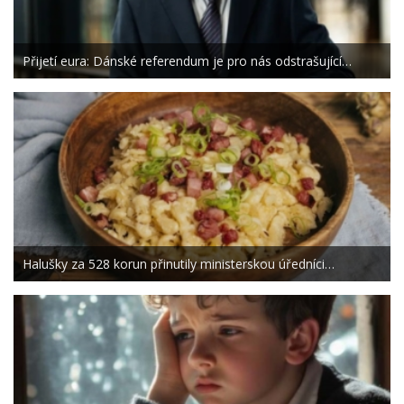
Přijetí eura: Dánské referendum je pro nás odstrašující…
Halušky za 528 korun přinutily ministerskou úředníci…