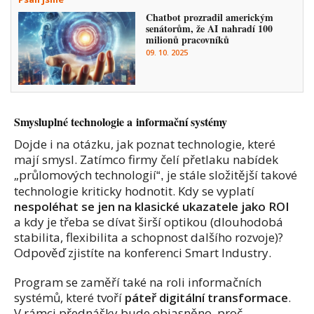
Chatbot prozradil americkým
senátorům, že AI nahradí 100
milionů pracovníků
09. 10. 2025
Smysluplné technologie a informační systémy
Dojde i na otázku, jak poznat technologie, které
mají smysl. Zatímco firmy čelí přetlaku nabídek
„průlomových technologií
je stále složitější takové
“,
technologie kriticky hodnotit. Kdy se vyplatí
nespoléhat se jen na klasické ukazatele jako ROI
a kdy je třeba se dívat širší optikou (dlouhodobá
stabilita, flexibilita a schopnost dalšího rozvoje)?
Odpověď zjistíte na konferenci Smart Industry.
Program se zaměří také na roli informačních
systémů, které tvoří
páteř digitální transformace
.
V rámci přednášky bude objasněno, proč