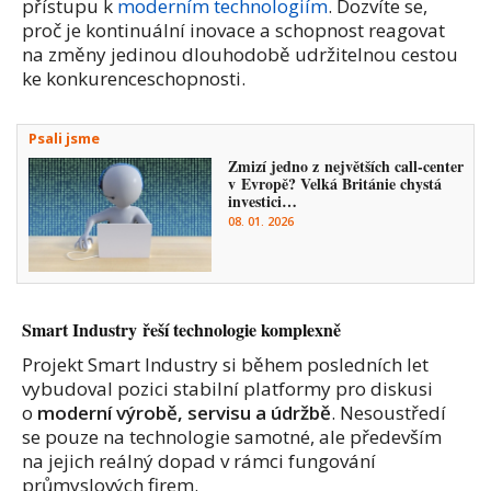
přístupu k
moderním technologiím
. Dozvíte se,
proč je kontinuální inovace a schopnost reagovat
na změny jedinou dlouhodobě udržitelnou cestou
ke konkurenceschopnosti.
Psali jsme
Zmizí jedno z největších call-center
v Evropě? Velká Británie chystá
investici…
08. 01. 2026
Smart Industry řeší technologie komplexně
Projekt Smart Industry si během posledních let
vybudoval pozici stabilní platformy pro diskusi
o
moderní výrobě, servisu a údržbě
. Nesoustředí
se pouze na technologie samotné, ale především
na jejich reálný dopad v rámci fungování
průmyslových firem.