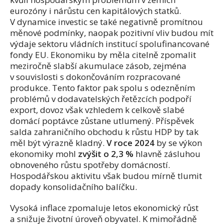
eurozóny i nárůstu cen kapitálových statků.
V dynamice investic se také negativně promítnou
měnové podmínky, naopak pozitivní vliv budou mít
výdaje sektoru vládních institucí spolufinancované
fondy EU. Ekonomiku by měla citelně zpomalit
meziročně slabší akumulace zásob, zejména
v souvislosti s dokončováním rozpracované
produkce. Tento faktor pak spolu s odezněním
problémů v dodavatelských řetězcích podpoří
export, dovoz však vzhledem k celkově slabé
domácí poptávce zůstane utlumený. Příspěvek
salda zahraničního obchodu k růstu HDP by tak
měl být výrazně kladný.
V roce 2024
by se výkon
ekonomiky mohl
zvýšit o 2,3 %
hlavně zásluhou
obnoveného růstu spotřeby domácností.
Hospodářskou aktivitu však budou mírně tlumit
dopady konsolidačního balíčku.
Vysoká inflace zpomaluje letos ekonomický růst
a snižuje životní úroveň obyvatel. K mimořádně