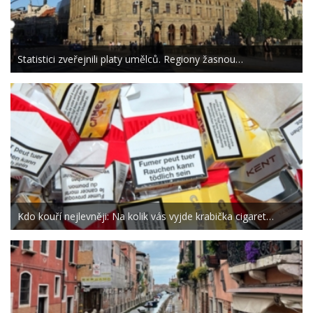
Statistici zveřejnili platy umělců. Regiony žasnou…
Kdo kouří nejlevněji: Na kolik vás vyjde krabička cigaret…