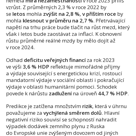
neměla
míra nezaměstnanosti
v roce 2023 příliš
vzrůst. Z průměrných 2,3 % v roce 2022 by
se
letos
mohla
zvýšit na 2,8 %, v příštím roce
by
mohla
klesnout v průměru na 2,7 %
. Přetrvávající
napětí na trhu práce bude tlačit na růst mezd, který
však i letos bude zaostávat za inflací. K obnovení
růstu průměrné reálné mzdy by mělo dojít až
v roce 2024.
Odhad
deficitu veřejných financí
za rok 2023
ve výši
3,6 % HDP
reflektuje mimořádné příjmy
a výdaje související s energetickou krizí, rostoucí
mandatorní výdaje v sociální oblasti i pokračující
výdaje v oblasti humanitární pomoci. Schodek
povede k nárůstu
zadlužení
na úroveň
44,7 % HDP
.
Predikce je zatížena množstvím
rizik
, která v úhrnu
považujeme za
vychýlená směrem dolů
. Hlavní
negativní riziko souvisí se schopností nahradit
výpadek dodávek zemního plynu z Ruska
do Evropské unie zvýšeným dovozem od jiných