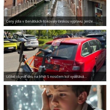
Ceny jídla v Benátkách šokovaly českou výpravu. Jenže…
Učitel objevil díru na trhu. S nosičem kol vydělává…