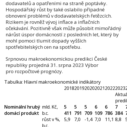
dodavatelů a opatřeními na straně poptávky.
Hospodářský růst by také oslabilo případné
obnovení problémů v dodavatelských řetězcích.
Rizikem je rovněž vývoj inflace a inflačních
očekávání. Pozitivně však může působit mimořádný
nárůst úspor domácností z posledních let, který by
mohl pomoci tlumit dopady vyšších
spotřebitelských cen na spotřebu.
Srpnovou makroekonomickou predikci České
republiky projedná 31. srpna 2023 Výbor
pro rozpočtové prognózy.
Tabulka: Hlavní makroekonomické indikátory
2018
2019
2020
2021
2022
2023
Aktuá
predi
Nominální hrubý
mld. Kč,
5
5
5
6
6
7
domácí produkt
b.c.
411
791
709
109
786
384
růst v %,
5,9
7,0
-1,4
7,0
11,1
8,8
b.c.