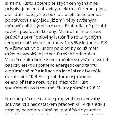
silnému růstu spotřebitelských cen významně
přispívají nejen potraviny, elektřina či zemní plyn,
ale i další kategorie zboží a služeb. Silné domácí
poptávkové tlaky jsou již zmírněny zvýšenými
měnověpolitickými sazbami. Protiinflačně působí
rovněž posilování koruny. Meziroční inflace se v
průběhu první poloviny letošního roku rychlým
tempem snižovala z hodnoty 17,5 % v lednu na 8,8
% v červenci, ve druhém pololetí by se už měla
držet na vysokých jednociferných hodnotách.
V závěru roku bude v meziročním srovnání působit
bazický efekt úsporného energetického tarifu
a
průměrná míra inflace za letošní rok
by měla
dosáhnout
10,9 %
. Oproti tomu v průběhu
celého
příštího roku
by již meziroční růst
spotřebitelských cen měl činit
v průměru 2,8 %
.
Na trhu práce se nadále projevují nerovnováhy
související s nedostatkem pracovníků. V důsledku
toho by navzdory slabé hospodářské dynamice