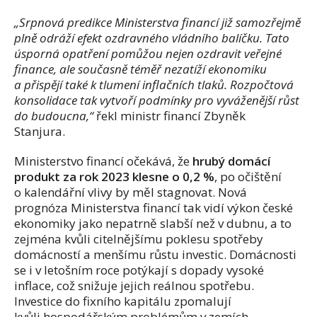
„Srpnová predikce Ministerstva financí již samozřejmě
plně odráží efekt ozdravného vládního balíčku. Tato
úsporná opatření pomůžou nejen ozdravit veřejné
finance, ale současně téměř nezatíží ekonomiku
a přispějí také k tlumení inflačních tlaků. Rozpočtová
konsolidace tak vytvoří podmínky pro vyváženější růst
do budoucna,“
řekl ministr financí Zbyněk
Stanjura.
Ministerstvo financí očekává, že
hrubý domácí
produkt za rok 2023 klesne o 0,2 %
, po očištění
o kalendářní vlivy by měl stagnovat. Nová
prognóza Ministerstva financí tak vidí výkon české
ekonomiky jako nepatrně slabší než v dubnu, a to
zejména kvůli citelnějšímu poklesu spotřeby
domácností a menšímu růstu investic. Domácnosti
se i v letošním roce potýkají s dopady vysoké
inflace, což snižuje jejich reálnou spotřebu.
Investice do fixního kapitálu zpomalují
kvůli hospodářským problémům v zemích