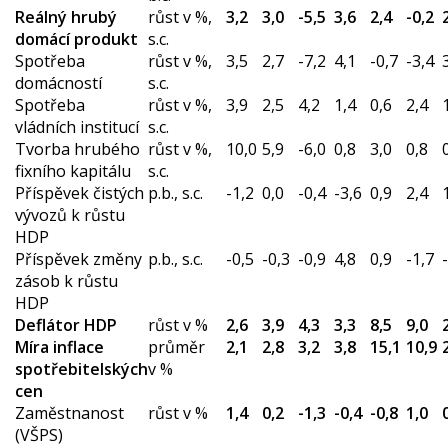
Reálný hrubý
růst v %,
3,2
3,0
-5,5
3,6
2,4
-0,2
domácí produkt
s.c.
Spotřeba
růst v %,
3,5
2,7
-7,2
4,1
-0,7
-3,4
domácností
s.c.
Spotřeba
růst v %,
3,9
2,5
4,2
1,4
0,6
2,4
vládních institucí
s.c.
Tvorba hrubého
růst v %,
10,0
5,9
-6,0
0,8
3,0
0,8
fixního kapitálu
s.c.
Příspěvek čistých
p.b., s.c.
-1,2
0,0
-0,4
-3,6
0,9
2,4
vývozů k růstu
HDP
Příspěvek změny
p.b., s.c.
-0,5
-0,3
-0,9
4,8
0,9
-1,7
zásob k růstu
HDP
Deflátor HDP
růst v %
2,6
3,9
4,3
3,3
8,5
9,0
Míra inflace
průměr
2,1
2,8
3,2
3,8
15,1
10,9
spotřebitelských
v %
cen
Zaměstnanost
růst v %
1,4
0,2
-1,3
-0,4
-0,8
1,0
(VŠPS)