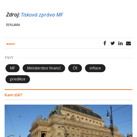
Zdroj:
Tisková zpráva MF
autor:
TAGY
MF
Ministerstvo financí
ČR
inflace
predikce
Kam dál?