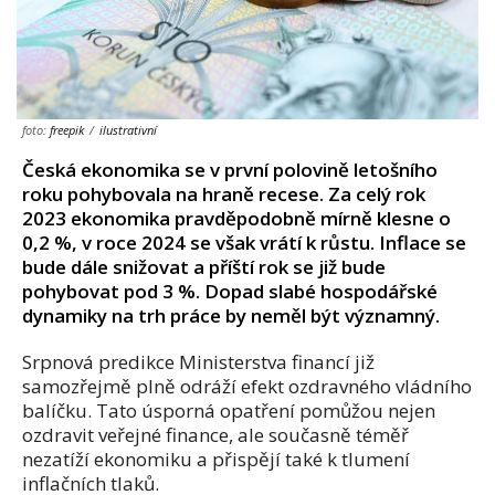
foto:
freepik
/
ilustrativní
Česká ekonomika se v první polovině letošního
roku pohybovala na hraně recese. Za celý rok
2023 ekonomika pravděpodobně mírně klesne o
0,2 %, v roce 2024 se však vrátí k růstu. Inflace se
bude dále snižovat a příští rok se již bude
pohybovat pod 3 %. Dopad slabé hospodářské
dynamiky na trh práce by neměl být významný.
Srpnová predikce Ministerstva financí již
samozřejmě plně odráží efekt ozdravného vládního
balíčku. Tato úsporná opatření pomůžou nejen
ozdravit veřejné finance, ale současně téměř
nezatíží ekonomiku a přispějí také k tlumení
inflačních tlaků.