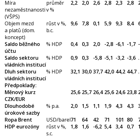
Míra
průměr
2,2
2,0
2,6
2,8
2,3
2,8
nezaměstnanosti
v %
(VŠPS)
Objem mezd
růst v %,
9,6
7,8
0,1
5,9
9,3
8,4
a platů (dom.
b.c.
koncept)
Saldo běžného
% HDP
0,4
0,3
2,0
-2,8
-6,1
-1,7
účtu
Saldo sektoru
% HDP
0,9
0,3
-5,8
-5,1
-3,2
-3,6
.
vládních institucí
Dluh sektoru
% HDP
32,1
30,0
37,7
42,0
44,2
44,7
.
vládních institucí
Předpoklady:
Měnový kurz
25,6
25,7
26,4
25,6
24,6
23,8
CZK/EUR
Dlouhodobé
% p.a.
2,0
1,5
1,1
1,9
4,3
4,3
úrokové sazby
Ropa Brent
USD/barel
71
64
42
71
101
80
HDP eurozóny
růst v %,
1,8
1,6
-6,2
5,4
3,4
0,7
s.c.