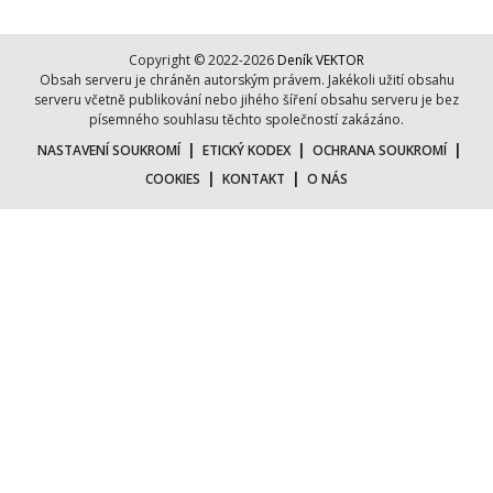
Copyright © 2022-2026
Deník VEKTOR
Obsah serveru je chráněn autorským právem. Jakékoli užití obsahu
serveru včetně publikování nebo jihého šíření obsahu serveru je bez
písemného souhlasu těchto společností zakázáno.
|
|
|
NASTAVENÍ SOUKROMÍ
ETICKÝ KODEX
OCHRANA SOUKROMÍ
|
|
COOKIES
KONTAKT
O NÁS