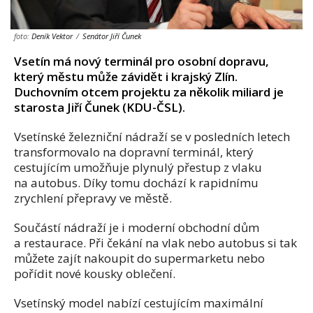
foto:
Deník Vektor
/
Senátor Jiří Čunek
Vsetín má nový terminál pro osobní dopravu,
který městu může závidět i krajský Zlín.
Duchovním otcem projektu za několik miliard je
starosta Jiří Čunek (KDU-ČSL).
Vsetínské železniční nádraží se v posledních letech
transformovalo na dopravní terminál, který
cestujícím umožňuje plynulý přestup z vlaku
na autobus. Díky tomu dochází k rapidnímu
zrychlení přepravy ve městě.
Součástí nádraží je i moderní obchodní dům
a restaurace. Při čekání na vlak nebo autobus si tak
můžete zajít nakoupit do supermarketu nebo
pořídit nové kousky oblečení.
Vsetínský model nabízí cestujícím maximální