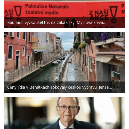
Kaufland vyzkoušel trik na zákazníky. Mýdlová sleva…
Ceny jídla v Benátkách šokovaly českou výpravu. Jenže…