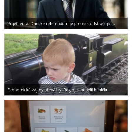
Přijetí eura: Dánské referendum je pro nás odstrašující…
Ekonomické zájmy převážily: Regiojet oddělil babičku…