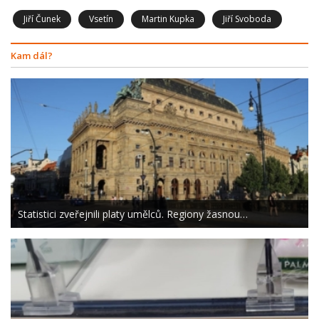
Jiří Čunek
Vsetín
Martin Kupka
Jiří Svoboda
Kam dál?
Statistici zveřejnili platy umělců. Regiony žasnou…