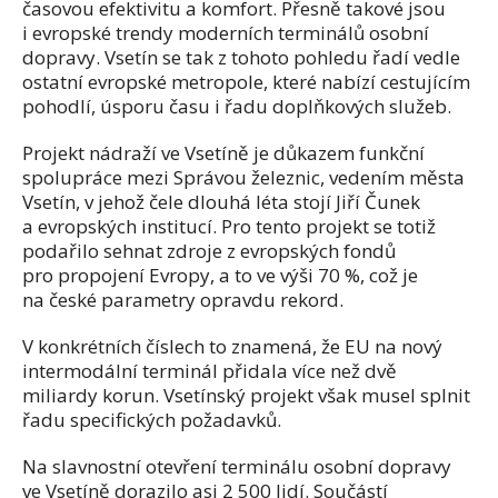
časovou efektivitu a komfort. Přesně takové jsou
i evropské trendy moderních terminálů osobní
dopravy. Vsetín se tak z tohoto pohledu řadí vedle
ostatní evropské metropole, které nabízí cestujícím
pohodlí, úsporu času i řadu doplňkových služeb.
Projekt nádraží ve Vsetíně je důkazem funkční
spolupráce mezi Správou železnic, vedením města
Vsetín, v jehož čele dlouhá léta stojí Jiří Čunek
a evropských institucí. Pro tento projekt se totiž
podařilo sehnat zdroje z evropských fondů
pro propojení Evropy, a to ve výši 70 %, což je
na české parametry opravdu rekord.
V konkrétních číslech to znamená, že EU na nový
intermodální terminál přidala více než dvě
miliardy korun. Vsetínský projekt však musel splnit
řadu specifických požadavků.
Na slavnostní otevření terminálu osobní dopravy
ve Vsetíně dorazilo asi 2 500 lidí. Součástí