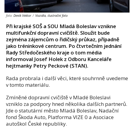
foto:
Deník Vektor
/
Vozidla, ilustrační foto
Při krajské SOŠ a SOU Mladá Boleslav vznikne
multifunkční dopravní cvičiště. Sloužit bude
zejména zájemcům o řidičský průkaz, případně
jako tréninkové centrum. Po čtvrtečním jednání
Rady Středočeského kraje o tom média
informoval Josef Holek z Odboru Kanceláře
hejtmanky Petry Peckové (STAN).
Rada probrala i další věci, které souhrnně uvedeme
v tomto materiálu.
Zmíněné dopravní cvičiště v Mladé Boleslavi
vzniklo za podpory hned několika dalších partnerů.
Jde o statutární město Mladá Boleslav, Nadační
fond Škoda Auto, Platforma VIZE 0 a Asociace
autoškol České republiky.