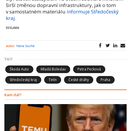
širší změnou dopravní infrastruktury, jak o tom
v samostatném materiálu
informuje Středočeský
kraj
.
autor:
Hana Suchá
TAGY
Škoda Auto
Mladá Boleslav
Petra Pecková
Středočeský kraj
Tetín
České dráhy
Praha
Kam dál?