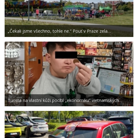
„Čekali jsme všechno, tohle ne.“ Pouť v Praze zela…
Turista na vlastní kůži pocítil „ekonomiku“ vietnamských…