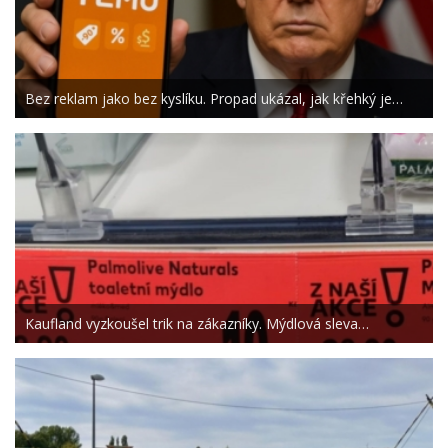
Bez reklam jako bez kyslíku. Propad ukázal, jak křehký je…
Kaufland vyzkoušel trik na zákazníky. Mýdlová sleva…