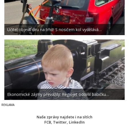
Učitel objevil díru na trhu. S nosičem kol vydělává…
Ekonomické zájmy převážily: Regiojet oddělil babičku…
Naše zprávy najdete i na sítích
FCB
,
Twitter
,
LinkedIn