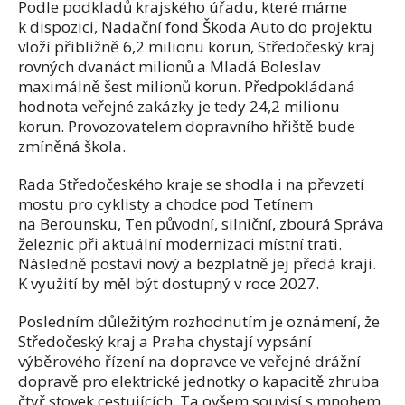
Podle podkladů krajského úřadu, které máme
k dispozici, Nadační fond Škoda Auto do projektu
vloží přibližně 6,2 milionu korun, Středočeský kraj
rovných dvanáct milionů a Mladá Boleslav
maximálně šest milionů korun. Předpokládaná
hodnota veřejné zakázky je tedy 24,2 milionu
korun. Provozovatelem dopravního hřiště bude
zmíněná škola.
Rada Středočeského kraje se shodla i na převzetí
mostu pro cyklisty a chodce pod Tetínem
na Berounsku, Ten původní, silniční, zbourá Správa
železnic při aktuální modernizaci místní trati.
Následně postaví nový a bezplatně jej předá kraji.
K využití by měl být dostupný v roce 2027.
Posledním důležitým rozhodnutím je oznámení, že
Středočeský kraj a Praha chystají vypsání
výběrového řízení na dopravce ve veřejné drážní
dopravě pro elektrické jednotky o kapacitě zhruba
čtyř stovek cestujících. Ta ovšem souvisí s mnohem