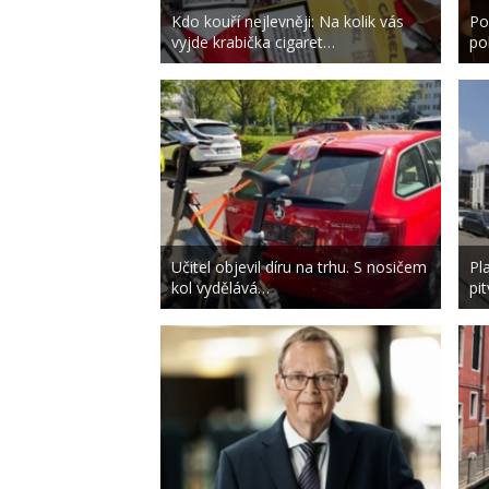
Kdo kouří nejlevněji: Na kolik vás
Po
vyjde krabička cigaret…
po
Učitel objevil díru na trhu. S nosičem
Pl
kol vydělává…
pi