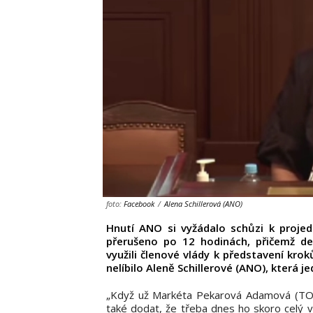
foto:
Facebook
/
Alena Schillerová (ANO)
Hnutí ANO si vyžádalo schůzi k projedn
přerušeno po 12 hodinách, přičemž deb
využili členové vlády k představení kro
nelíbilo Aleně Schillerové (ANO), která j
„Když už Markéta Pekarová Adamová (TOP 0
také dodat, že třeba dnes ho skoro celý vy