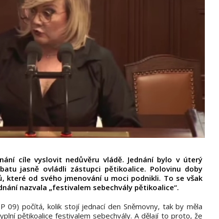
ání cíle vyslovit nedůvěru vládě. Jednání bylo v úterý
atu jasně ovládli zástupci pětikoalice. Polovinu doby
ků, které od svého jmenování u moci podnikli. To se však
ednání nazvala „festivalem sebechvály pětikoalice“.
9) počítá, kolik stojí jednací den Sněmovny, tak by měla
plní pětikoalice festivalem sebechvály. A dělají to proto, že