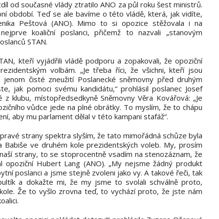
díl od současné vlády ztratilo ANO za půl roku šest ministrů.
bní období. Teď se ale bavíme o této vládě, která, jak vidíte,
enika Peštová (ANO). Mimo to si opozice stěžovala i na
nejprve koaliční poslanci, přičemž to nazvali „stanovým
oslanců STAN.
STAN, kteří vyjádřili vládě podporu a zopakovali, že opoziční
ezidentským volbám. „Je třeba říci, že všichni, kteří jsou
e jenom čisté zneužití Poslanecké sněmovny před druhým
ste, jak pomoci svému kandidátu,“ prohlásil poslanec Josef
ě z klubu, místopředsedkyně Sněmovny Věra Kovářová: „Je
zičního vůdce jede na plné obrátky. To myslím, že to chápu
ení, aby mu parlament dělal v této kampani stafáž“.
 pravé strany spektra slyším, že tato mimořádná schůze byla
a Babiše ve druhém kole prezidentských voleb. My, prosím
z naší strany, to se stoprocentně vsadím na stenozáznam, že
al opoziční Hubert Lang (ANO). „My nejsme žádný produkt
ní poslanci a jsme stejně zvoleni jako vy. A takové řeči, tak
ultík a dokažte mi, že my jsme to svolali schválně proto,
ole. Že to vyšlo zrovna teď, to vychází proto, že jste nám
alici.