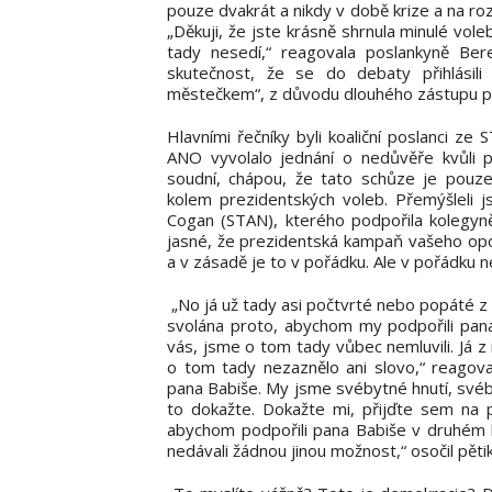
pouze dvakrát a nikdy v době krize a na roz
„Děkuji, že jste krásně shrnula minulé vole
tady nesedí,“ reagovala poslankyně Ber
skutečnost, že se do debaty přihlásili 
městečkem“, z důvodu dlouhého zástupu p
Hlavními řečníky byli koaliční poslanci ze 
ANO vyvolalo jednání o nedůvěře kvůli pr
soudní, chápou, že tato schůze je pouz
kolem prezidentských voleb. Přemýšleli j
Cogan (STAN), kterého podpořila kolegyn
jasné, že prezidentská kampaň vašeho opo
a v zásadě je to v pořádku. Ale v pořádku n
„No já už tady asi počtvrté nebo popáté z
svolána proto, abychom my podpořili pan
vás, jsme o tom tady vůbec nemluvili. Já 
o tom tady nezaznělo ani slovo,“ reagov
pana Babiše. My jsme svébytné hnutí, svébyt
to dokažte. Dokažte mi, přijďte sem na p
abychom podpořili pana Babiše v druhém k
nedávali žádnou jinou možnost,“ osočil pětiko