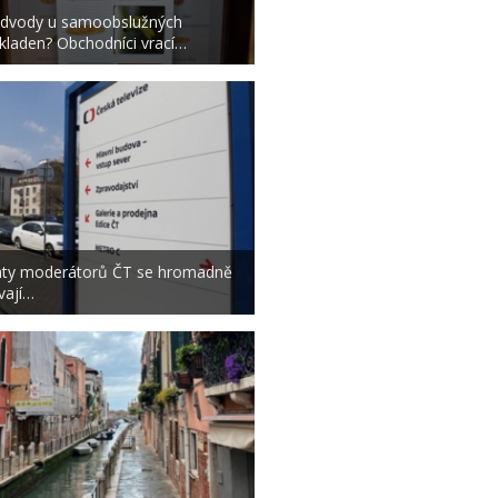
dvody u samoobslužných
kladen? Obchodníci vrací…
aty moderátorů ČT se hromadně
tvají…