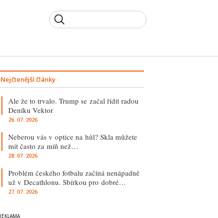
Nejčtenější články
Ale že to trvalo. Trump se začal řídit radou
Deníku Vektor
26. 07. 2026
Neberou vás v optice na hůl? Skla můžete
mít často za míň než…
28. 07. 2026
Problém českého fotbalu začíná nenápadně
už v Decathlonu. Sbírkou pro dobré…
27. 07. 2026