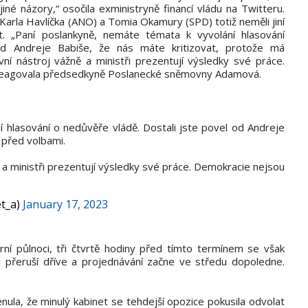
jiné názory,“ osočila exministryně financí vládu na Twitteru.
Karla Havlíčka (ANO) a Tomia Okamury (SPD) totiž neměli jiní
t. „Paní poslankyně, nemáte témata k vyvolání hlasování
od Andreje Babiše, že nás máte kritizovat, protože má
í nástroj vážně a ministři prezentují výsledky své práce.
 reagovala předsedkyně Poslanecké sněmovny Adamová.
 hlasování o nedůvěře vládě. Dostali jste povel od Andreje
 před volbami.
a ministři prezentují výsledky své práce. Demokracie nejsou
t_a)
January 17, 2023
ní půlnoci, tři čtvrtě hodiny před tímto termínem se však
 přeruší dříve a projednávání začne ve středu dopoledne.
ula, že minulý kabinet se tehdejší opozice pokusila odvolat