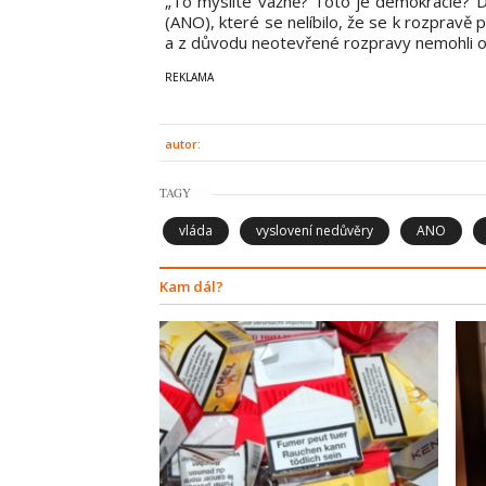
„To myslíte vážně? Toto je demokracie? D
(ANO), které se nelíbilo, že se k rozpravě př
a z důvodu neotevřené rozpravy nemohli op
autor:
TAGY
vláda
vyslovení nedůvěry
ANO
Kam dál?