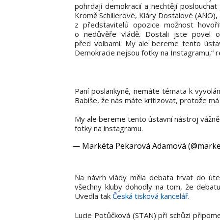
pohrdají demokracií a nechtějí poslouchat 
Kromě Schillerové, Kláry Dostálové (ANO), 
z představitelů opozice možnost hovoři
o nedůvěře vládě. Dostali jste povel 
před volbami. My ale bereme tento ústavn
Demokracie nejsou fotky na Instagramu,“
Paní poslankyně, nemáte témata k vyvolání
Babiše, že nás máte kritizovat, protože má
My ale bereme tento ústavní nástroj vážně 
fotky na instagramu.
— Markéta Pekarová Adamová (@marke
Na návrh vlády měla debata trvat do úter
všechny kluby dohodly na tom, že debatu
Uvedla tak
Česká tisková kancelář
.
Lucie Potůčková (STAN) při schůzi připomen