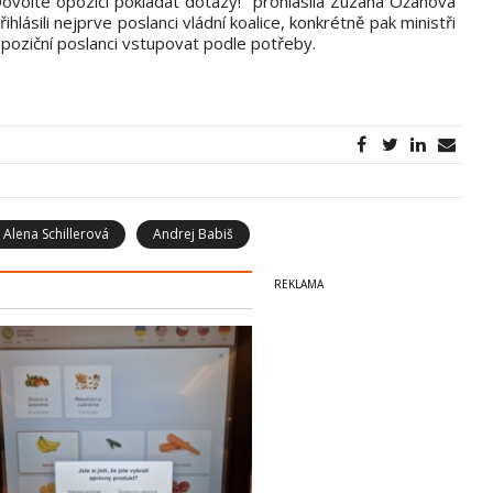
ovolte opozici pokládat dotazy!“ prohlásila Zuzana Ožanová
ihlásili nejprve poslanci vládní koalice, konkrétně pak ministři
oziční poslanci vstupovat podle potřeby.
Alena Schillerová
Andrej Babiš