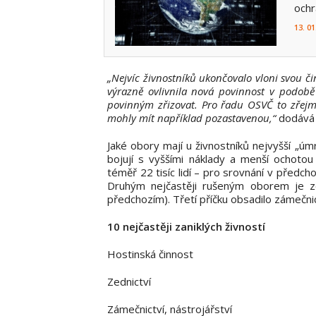
ochr
13. 01
„Nejvíc živnostníků ukončovalo vloni svou 
výrazně ovlivnila nová povinnost v podobě
povinným zřizovat. Pro řadu OSVČ to zřejmě
mohly mít například pozastavenou,“
dodáv
Jaké obory mají u živnostníků nejvyšší „ú
bojují s vyššími náklady a menší ochotou 
téměř 22 tisíc lidí – pro srovnání v předc
Druhým nejčastěji rušeným oborem je ze
předchozím). Třetí příčku obsadilo zámečnic
10 nejčastěji zaniklých živností
Hostinská činnost
Zednictví
Zámečnictví, nástrojářství