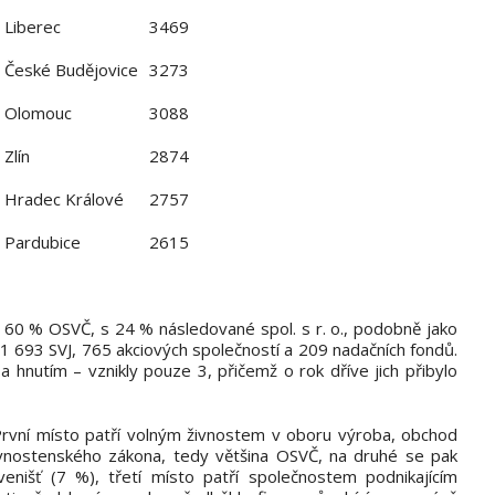
Liberec
3469
České Budějovice
3273
Olomouc
3088
Zlín
2874
Hradec Králové
2757
Pardubice
2615
 60 % OSVČ, s 24 % následované spol. s r. o., podobně jako
 1 693 SVJ, 765 akciových společností a 209 nadačních fondů.
 hnutím – vznikly pouze 3, přičemž o rok dříve jich přibylo
 První místo patří volným živnostem v oboru výroba, obchod
ivnostenského zákona, tedy většina OSVČ, na druhé se pak
enišť (7 %), třetí místo patří společnostem podnikajícím