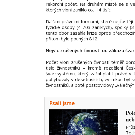
rekordní počet. Na druhém místě se s vel
kterých vloni zaniklo cca 14 tisíc.
Dalšími právními formami, které nejčastěji 
fyzické osoby (4 703 zaniklých), spolky (3
tento obor zasáhla krize oproti předchozí
přitom bylo pouhých 812.
Nejvíc zrušených živností od zákazu šv
Počet vloni zrušených živností téměř dor
tisíc živnostníků – kromě rozdělení Česk
švarcsystému, který začal platit právě v 
pohybovaly v desetitisících, výjimkou byl 
živnostníků, a poté postcovidový „válečný“
Psali jsme
Pol
neb
Průz
Tech