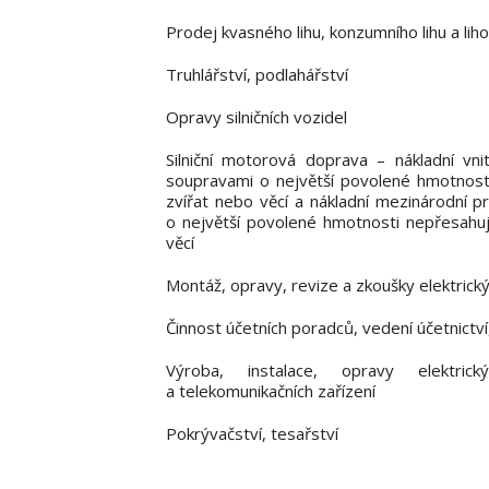
Prodej kvasného lihu, konzumního lihu a liho
Truhlářství, podlahářství
Opravy silničních vozidel
Silniční motorová doprava – nákladní vni
soupravami o největší povolené hmotnosti
zvířat nebo věcí a nákladní mezinárodní 
o největší povolené hmotnosti nepřesahuj
věcí
Montáž, opravy, revize a zkoušky elektrický
Činnost účetních poradců, vedení účetnictv
Výroba, instalace, opravy elektrick
a telekomunikačních zařízení
Pokrývačství, tesařství