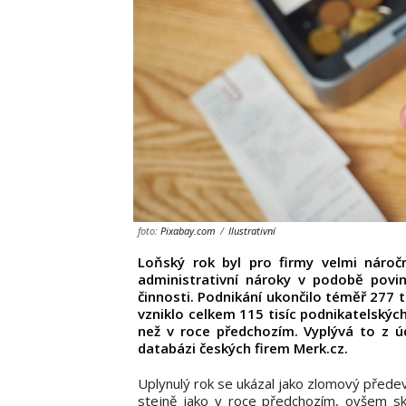
foto:
Pixabay.com
/
Ilustrativní
Loňský rok byl pro firmy velmi náročn
administrativní nároky v podobě povi
činnosti. Podnikání ukončilo téměř 277 ti
vzniklo celkem 115 tisíc podnikatelských 
než v roce předchozím. Vyplývá to z úd
databázi českých firem Merk.cz.
Uplynulý rok se ukázal jako zlomový předev
stejně jako v roce předchozím, ovšem skon