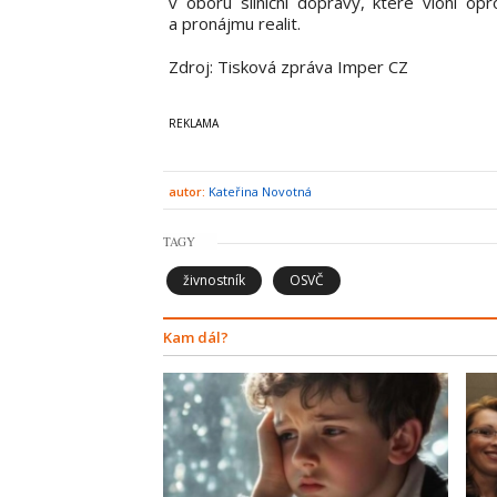
v oboru silniční dopravy, které vloni op
a pronájmu realit.
Zdroj: Tisková zpráva Imper CZ
autor:
Kateřina Novotná
TAGY
živnostník
OSVČ
Kam dál?