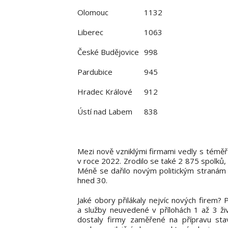
Olomouc
1132
Liberec
1063
České Budějovice
998
Pardubice
945
Hradec Králové
912
Ústí nad Labem
838
Mezi nově vzniklými firmami vedly s téměř
v roce 2022. Zrodilo se také 2 875 spolků,
Méně se dařilo novým politickým stranám a
hned 30.
Jaké obory přilákaly nejvíc nových firem?
a služby neuvedené v přílohách 1 až 3 ž
dostaly firmy zaměřené na přípravu stav