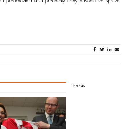
roti předchozímu roku předběhly firmy působící ve správě