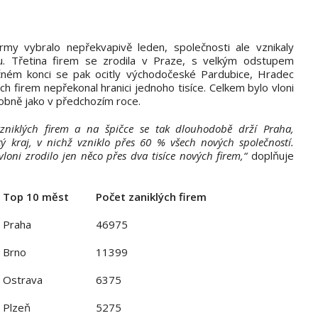
rmy vybralo nepřekvapivě leden, společnosti ale vznikaly
 Třetina firem se zrodila v Praze, s velkým odstupem
ném konci se pak ocitly východočeské Pardubice, Hradec
 firem nepřekonal hranici jednoho tisíce. Celkem bylo vloni
dobně jako v předchozím roce.
 vzniklých firem a na špičce se tak dlouhodobě drží Praha,
ý kraj, v nichž vzniklo přes 60 % všech nových společností.
loni zrodilo jen něco přes dva tisíce nových firem,“
doplňuje
Top 10 měst
Počet zaniklých firem
Praha
46975
Brno
11399
Ostrava
6375
Plzeň
5275