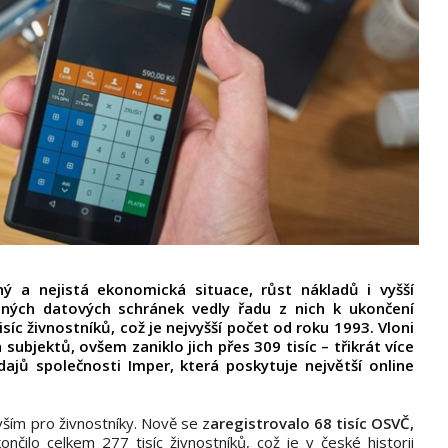
ý a nejistá ekonomická situace, růst nákladů i vyšší
nných datových schránek vedly řadu z nich k ukončení
síc živnostníků, což je nejvyšší počet od roku 1993. Vloni
subjektů, ovšem zaniklo jich přes 309 tisíc – třikrát více
ajů společnosti Imper, která poskytuje největší online
ším pro živnostníky. Nově se z
aregistrovalo 68 tisíc OSVČ,
čilo celkem 277 tisíc živnostníků, což je v české historii