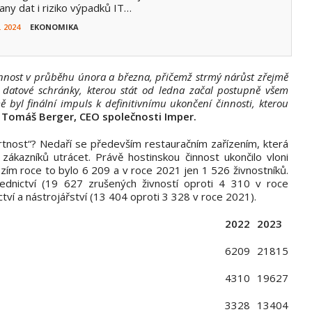
any dat i riziko výpadků IT…
. 2024
EKONOMIKA
činnost v průběhu února a března, přičemž strmý nárůst zřejmě
 datové schránky, kterou stát od ledna začal postupně všem
 byl finální impuls k definitivnímu ukončení činnosti, kterou
á
Tomáš Berger, CEO společnosti Imper.
mrtnost“? Nedaří se především restauračním zařízením, která
zákazníků utrácet. Právě hostinskou činnost ukončilo vloni
hozím roce to bylo 6 209 a v roce 2021 jen 1 526 živnostníků.
dnictví (19 627 zrušených živností oproti 4 310 v roce
tví a nástrojářství (13 404 oproti 3 328 v roce 2021).
2022
2023
6209
21815
4310
19627
3328
13404