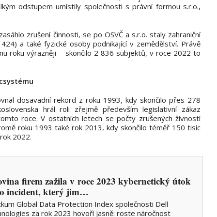
kým odstupem umístily společnosti s právní formou s.r.o.,
zasáhlo zrušení činnosti, se po OSVČ a s.r.o. staly zahraniční
 424) a také fyzické osoby podnikající v zemědělství. Právě
mu roku výrazněji – skončilo 2 836 subjektů, v roce 2022 to
arcsystému
ovnal dosavadní rekord z roku 1993, kdy skončilo přes 278
oslovenska hrál roli zřejmě především legislativní zákaz
tomto roce. V ostatních letech se počty zrušených živností
kromě roku 1993 také rok 2013, kdy skončilo téměř 150 tisíc
 rok 2022.
ovina firem zažila v roce 2023 kybernetický útok
o incident, který jim…
kum Global Data Protection Index společnosti Dell
nologies za rok 2023 hovoří jasně: roste náročnost