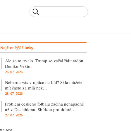
Nejčtenější články
Ale že to trvalo. Trump se začal řídit radou
Deníku Vektor
26. 07. 2026
Neberou vás v optice na hůl? Skla můžete
mít často za míň než…
28. 07. 2026
Problém českého fotbalu začíná nenápadně
už v Decathlonu. Sbírkou pro dobré…
27. 07. 2026