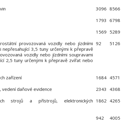
vin
3096
8566
1793
6798
1569
5289
trostátní provozovaná vozidly nebo jízdními
92
5126
 nepřesahující 3,5 tuny určenými k přepravě
provozovaná vozidly nebo jízdními soupravami
ící 2,5 tuny určenými k přepravě zvířat nebo
ch zařízení
1684
4571
í, vedení daňové evidence
2343
4368
ých strojů a přístrojů, elektronických
1862
4265
942
4005