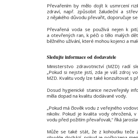
Převařením by mělo dojít k usmrcení rizi
zdraví, např. způsobit žaludeční a střev
z nějakého důvodu převařit, doporučuje se
Převařená voda se používá nejen k pití, 
a otevřených ran, k péči o tělo malých dě
běžného užívání, které mohou kojenci a malé
Sledujte informace od dodavatele
Ministerstvo zdravotnictví (MZD) radí 
„Pokud si nejste jistí, zda je váš zdroj 
MZD. Kvalitu vody lze také konzultovat s pří
Dosud hygienické stanice nezveřejnily in
měla dopad na kvalitu dodávané vody.
„Pokud má člověk vodu z veřejného vodovod
nikoliv. Pokud je kvalita vody ohrožená, 
vodu před požitím převařovali,“ říká Jarosl
Může se také stát, že z kohoutku teče 
obvykle dochází, pokud je poškozena menš