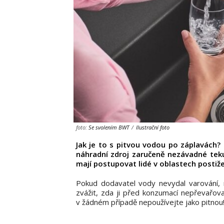
foto:
Se svolením BWT
/
Ilustrační foto
Jak je to s pitvou vodou po záplavách?
náhradní zdroj zaručeně nezávadné tekut
mají postupovat lidé v oblastech posti
Pokud dodavatel vody nevydal varování,
zvážit, zda ji před konzumací nepřevařovat
v žádném případě nepoužívejte jako pitnou