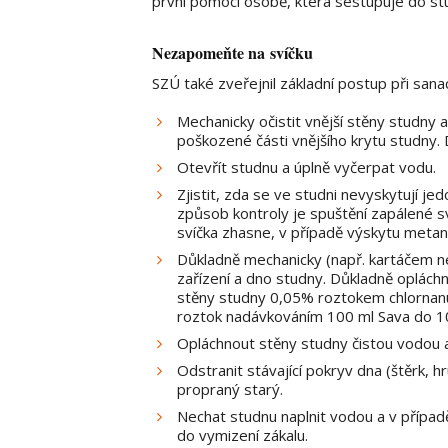
první pomoci osobě, která sestupuje do st
Nezapomeňte na svíčku
SZÚ také zveřejnil základní postup při sana
Mechanicky očistit vnější stěny studny 
poškozené části vnějšího krytu studny. 
Otevřít studnu a úplně vyčerpat vodu.
Zjistit, zda se ve studni nevyskytují je
způsob kontroly je spuštění zapálené s
svíčka zhasne, v případě výskytu metan
Důkladně mechanicky (např. kartáčem neb
zařízení a dno studny. Důkladně oplách
stěny studny 0,05% roztokem chlornanu
roztok nadávkováním 100 ml Sava do 10 
Opláchnout stěny studny čistou vodou 
Odstranit stávající pokryv dna (štěrk, 
propraný starý.
Nechat studnu naplnit vodou a v případě
do vymizení zákalu.