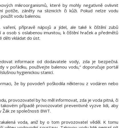
kových mikroorganismů, které by mohly negativně ovlivnit
ní potíže, záněty na sliznicích či kůži. Pokud nelze vodu
 použít vodu balenou.
vaření, přípravě nápojů a jídel, ale také k čištění zubů
tí a osob s oslabenou imunitou, k čištění hraček a předmětů
 děti vkládat do úst.
sledovat informace od dodavatele vody, zda je bezpečná.
vody v pořádku, používejte balenou vodu,“ doporučuje portál
slušnou hygienickou stanicí.
formaci, že by povodeň poškodila některou z vodáren nebo
u, provozovatel by ho měl informovat, zda je voda pitná, či
v takovém případě provozovatel preventivně vyzve lidi, aby
av Žák ze společnosti BWT.
zakalená voda, aniž by o tom provozovatel věděl. K tomu
í větev vodovodní soustavy. Takovou vodu lidé nemají pít