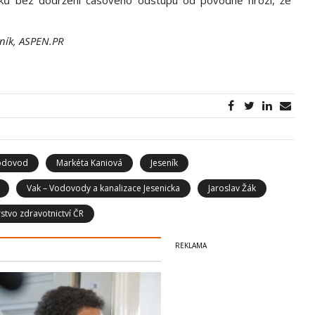
eník, ASPEN.PR
odovod
Markéta Kaniová
Jeseník
Vak – Vodovody a kanalizace Jesenicka
Jaroslav Žák
rstvo zdravotnictví ČR