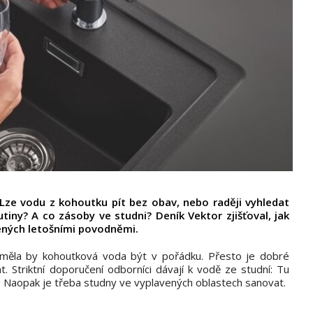
 Lze vodu z kohoutku pít bez obav, nebo raději vyhledat
iny? A co zásoby ve studni? Deník Vektor zjišťoval, jak
žených letošními povodněmi.
 měla by kohoutková voda být v pořádku. Přesto je dobré
. Striktní doporučení odborníci dávají k vodě ze studní: Tu
! Naopak je třeba studny ve vyplavených oblastech sanovat.