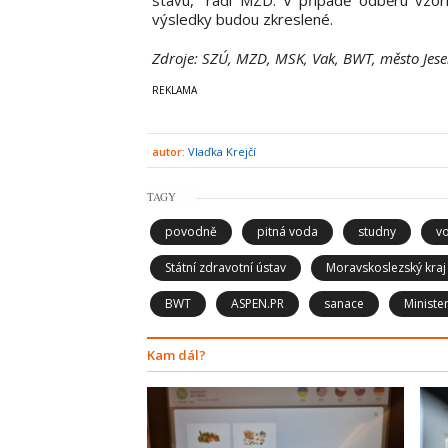
výsledky budou zkreslené.
Zdroje: SZÚ, MZD, MSK, Vak, BWT, město Jes
autor:
Vlaďka Krejčí
TAGY
povodně
pitná voda
studny
v
Státní zdravotní ústav
Moravskoslezský kraj
BWT
ASPEN.PR
sanace
Ministe
Kam dál?