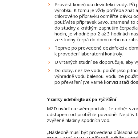
Provést konečnou dezinfekci vody. Při 
výrobku. K tomu je vždy potřeba znát a
chlorového přípravku odměřte dávku odpo
používáte přípravek Savo, znamená to d
do studny a krátkým zapnutím čerpadla
hodin, je vhodné po 2 až 3 hodinách na
ze studny čerpá do domu nebo na zahr
Teprve po provedené dezinfekci a obm
k provedení laboratorní kontroly.
U vrtaných studní se doporučuje, aby v
Do doby, než lze vodu použít jako pitnou
výhradně vodu balenou. Vodu lze použít 
po převaření (ve varné konvici stačí do
Vzorky odebírejte až po vyčištění
MZD uvádí na svém portálu, že odběr vzo
odstupem od proběhlé povodně. Nejdřív by
zvýšené hladiny spodních vod.
„Následně musí být provedena důkladná sa
stavu,“ radí MZD. V případě odběru vzo