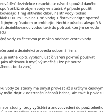
provádění dezinfekce respektujte návod k použití daného
spoň přibližně objem vody ve studni. V případě použití
vídající 1 mg aktivního chloru na litr vody (pokud
ávku 100 ml Sava na 1 m³ vody). Přípravek nalijte opatrně
 či jiným způsobem promíchejte. Nechte působit alespoň 8
sát dezinfikovanou vodou také do potrubí, kterým se voda
adu.
ěně vody za čerstvou je možno odebrat vzorek vody
yčerpání a dezinfekci provedla odborná firma.
, je nutné k pití, výplachu úst či vaření pokrmů používat
jako užitkovou k mytí, výjimečně ji lze pít pouze
sáhnout bodu varu).
rku vody ze studny má smysl provést až s určitým časovým
 mělo dojít k odstranění nánosů bahna, ale také k poklesu
nace studny, tedy vyčištění a znovuuvedení do použitelného
rků bez dodržení časového odstupu od povodně hrozí, že