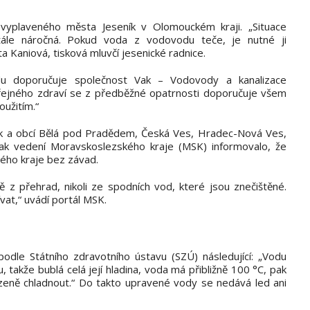
 vyplaveného města Jeseník v Olomouckém kraji. „Situace
le náročná. Pokud voda z vodovodu teče, je nutné ji
a Kaniová, tisková mluvčí jesenické radnice.
u doporučuje společnost Vak – Vodovody a kanalizace
veřejného zdraví se z předběžné opatrnosti doporučuje všem
užitím.“
ík a obcí Bělá pod Pradědem, Česká Ves, Hradec-Nová Ves,
pak vedení Moravskoslezského kraje (MSK) informovalo, že
lého kraje bez závad.
ě z přehrad, nikoli ze spodních vod, které jsou znečištěné.
vat,“ uvádí portál MSK.
odle Státního zdravotního ústavu (SZÚ) následující: „Vodu
akže bublá celá její hladina, voda má přibližně 100 °C, pak
zeně chladnout.“ Do takto upravené vody se nedává led ani