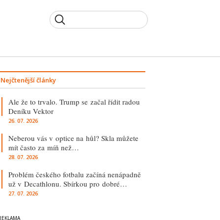
Nejčtenější články
Ale že to trvalo. Trump se začal řídit radou
Deníku Vektor
26. 07. 2026
Neberou vás v optice na hůl? Skla můžete
mít často za míň než…
28. 07. 2026
Problém českého fotbalu začíná nenápadně
už v Decathlonu. Sbírkou pro dobré…
27. 07. 2026