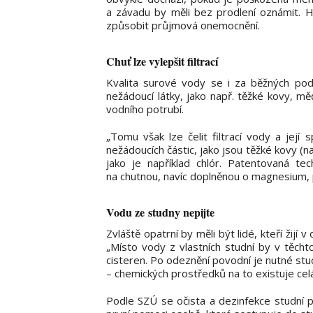
a závadu by měli bez prodlení oznámit. 
způsobit průjmová onemocnění.
Chuť lze vylepšit filtrací
Kvalita surové vody se i za běžných pod
nežádoucí látky, jako např. těžké kovy, měď
vodního potrubí.
„Tomu však lze čelit filtrací vody a její
nežádoucích částic, jako jsou těžké kovy (nap
jako je například chlór. Patentovaná te
na chutnou, navíc doplněnou o magnesium, p
Vodu ze studny nepijte
Zvláště opatrní by měli být lidé, kteří žijí
„Místo vody z vlastních studní by v těch
cisteren. Po odeznění povodní je nutné stu
– chemických prostředků na to existuje celá
Podle SZÚ se očista a dezinfekce studní p