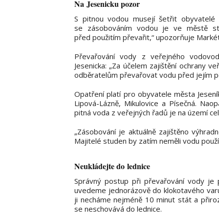
Na Jesenicku pozor
S pitnou vodou musejí šetřit obyvatelé
se zásobováním vodou je ve městě stá
před použitím převařit,“ upozorňuje Markét
Převařování vody z veřejného vodovod
Jesenicka: „Za účelem zajištění ochrany 
odběratelům převařovat vodu před jejím po
Opatření platí pro obyvatele města Jesen
Lipová-Lázně, Mikulovice a Písečná. Nao
pitná voda z veřejných řadů je na území ce
„Zásobování je aktuálně zajištěno výhradn
Majitelé studen by zatím neměli vodu použí
Neukládejte do lednice
Správný postup při převařování vody je p
uvedeme jednorázově do klokotavého varu, t
ji necháme nejméně 10 minut stát a přiro
se neschovává do lednice.