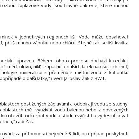
Hrozbou záplavové vody jsou hlavně bakterie, které mohou
mínek v jednotlivých regionech liší. Voda může obsahovat
, příliš mnoho vápníku nebo chlóru. Stejně tak se liší kvalita
 speciální úpravou. Během tohoto procesu dochází k redukci
ř. měď, olovo, nikl), zápachu a dalších látek narušujících chuť,
chnologie mineralizace přeměňuje místní vodu z kohoutku
opřípadě o další látky,“ uvedl Jaroslav Žák z BWT.
 v oblastech postižených záplavami a odebírají vodu ze studny.
to oblastech měli využívat vodu balenou nebo z dovezených
dnu otevřít, odčerpat vodu a studnu vyčistit a vydesinfikovat
 řada,“ radí Žák.
rovádí za přítomnosti nejméně 3 lidí, pro případ poskytnutí