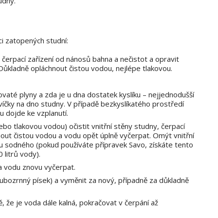
udny.
ci zatopených studní:
a čerpací zařízení od nánosů bahna a nečistot a opravit
Důkladně opláchnout čistou vodou, nejlépe tlakovou.
dovaté plyny a zda je u dna dostatek kyslíku – nejjednodušší
víčky na dno studny. V případě bezkyslíkatého prostředí
u dojde ke vzplanutí.
o tlakovou vodou) očistit vnitřní stěny studny, čerpací
nout čistou vodou a vodu opět úplně vyčerpat. Omýt vnitřní
 sodného (pokud používáte přípravek Savo, získáte tento
litrů vody).
a vodu znovu vyčerpat.
hrubozrnný písek) a vyměnit za nový, případně za důkladně
, že je voda dále kalná, pokračovat v čerpání až