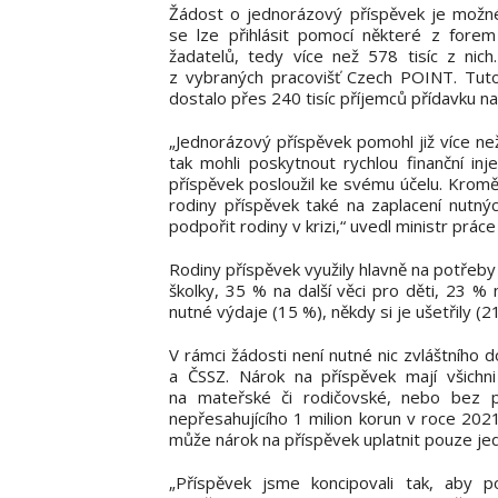
Žádost o jednorázový příspěvek je možné
se lze přihlásit pomocí některé z forem
žadatelů, tedy více než 578 tisíc z ni
z vybraných pracovišť Czech POINT. Tuto c
dostalo přes 240 tisíc příjemců přídavku na 
„Jednorázový příspěvek pomohl již více než
tak mohli poskytnout rychlou finanční inj
příspěvek posloužil ke svému účelu. Kromě 
rodiny příspěvek také na zaplacení nutný
podpořit rodiny v krizi,“ uvedl ministr prác
Rodiny příspěvek využily hlavně na potřeby 
školky, 35 % na další věci pro děti, 23 % 
nutné výdaje (15 %), někdy si je ušetřily (2
V rámci žádosti není nutné nic zvláštního 
a ČSSZ. Nárok na příspěvek mají všichni
na mateřské či rodičovské, nebo bez p
nepřesahujícího 1 milion korun v roce 2021 
může nárok na příspěvek uplatnit pouze jed
„Příspěvek jsme koncipovali tak, aby 