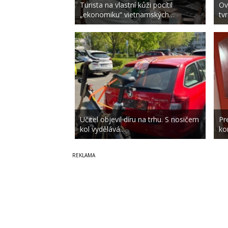
Turista na vlastní kůži pocítil
Ov
„ekonomiku“ vietnamských…
tv
Učitel objevil díru na trhu. S nosičem
Pr
kol vydělává…
ko