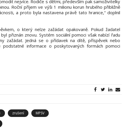
 komodit nejvíce. Rodiče s dětmi, především pak samoživitelky
pinou. Roční příjem ve výši 1 milionu korun hrubého přibližně
sti, a proto byla nastavena právě tato hranice,“ doplnil
pěvkem, o který nelze zažádat opakovaně. Pokud žadatel
 byl přiznán znovu. Systém sociální pomoci však nabízí řadu
iny zažádat. Jedná se o přídavek na dítě, příspěvek nebo
é podstatné informace o poskytovaných formách pomoci
e
zrušení
MPSV