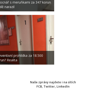
ocnář s meruňkami za 347 korun
rdě narazil
eventivní prohlídka za 18.500
run? Realita
Naše zprávy najdete i na sítích
FCB
,
Twitter
,
LinkedIn