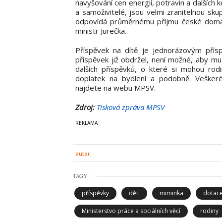
navyšování cen energií, potravin a dalších
a samoživitelé, jsou velmi zranitelnou sku
odpovídá průměrnému příjmu české domácno
ministr Jurečka.
Příspěvek na dítě je jednorázovým přís
příspěvek již obdržel, není možné, aby mu
dalších příspěvků, o které si mohou rod
doplatek na bydlení a podobně. Vešker
najdete na webu MPSV.
Zdroj:
Tisková zpráva MPSV
autor:
TAGY
příspěvky
děti
miminka
dotac
Ministerstvo práce a sociálních věcí
rodiny