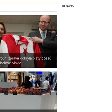
roční zpráva odkryla platy bossů
tbalové Slavie