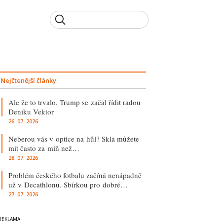
Nejčtenější články
Ale že to trvalo. Trump se začal řídit radou
Deníku Vektor
26. 07. 2026
Neberou vás v optice na hůl? Skla můžete
mít často za míň než…
28. 07. 2026
Problém českého fotbalu začíná nenápadně
už v Decathlonu. Sbírkou pro dobré…
27. 07. 2026