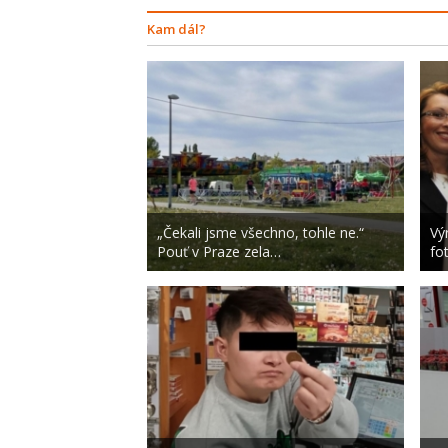
Kam dál?
„Čekali jsme všechno, tohle ne.“
Vý
Pouť v Praze zela…
fo