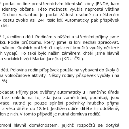
 podat on-line prostřednictvím klientské zóny JENDA, kam
 Identity občana. Této možnosti využila naprostá většina
ch. Druhou variantou je podat žádost osobně na některém
estu zvolilo asi 241 tisíc lidí. Automaticky pak příspěvek
děti.
 1,4 milionu dětí. Rodinám s nižšími a středními příjmy jsme
ekci. Podle průzkumu, který jsme si loni nechali zpracovat,
nákupu školních potřeb či zaplacení kroužků využily některé
ch výdajů. To také bylo naším záměrem, chtěli jsme hlavně
e a sociálních věcí Marian Jurečka (KDU-ČSL).
dětí. Polovina rodin příspěvek použila na vybavení do školy či
na volnočasové aktivity. Někdy rodiny příspěvek využily i na
1 %).
dokládat. Příjmy jsou ověřeny automaticky u Finančního úřadu
 bez ohledu na to, zda jsou zaměstnáni, podnikají, jsou
ráce. Nutné je pouze splnění podmínky hrubého příjmu
a věku dítěte do 18 let. Jestliže rodiče dítěte žijí odděleně,
en z nich. V tomto případě je nutná domluva rodičů.
pomohl hlavně domácnostem, jejichž rozpočtů se dotýká