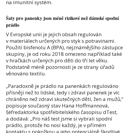
na imunitní systém.
Šaty pro panenky jsou méně rizikové než dámské spodní
prádlo
V Evropské unii je jejich obsah regulován
v materiálech určených pro styk s potravinami.
Použití bisfenolu A (BPA), nejznámějšího zástupce
skupiny, je od roku 2018 omezeno například také
v hračkách určených pro děti do tří let věku.
Podstatně méně pozornosti je ze strany úřadů
věnováno textilu.
„Paradoxně je prádlo na panenkách regulováno
přísněji než to lidské, tedy i zdraví panenek je víc
chráněno než zdraví skutečných dětí, žen a mužů,“
popisuje současný stav Hana Hoffmannová,
šéfredaktorka spotřebitelského časopisu dTest,
a dodává: „Pro náš test jsme si vybrali spodní
prádlo, protože ho nosí každý, je v přímém
kontaktu s pokožkou a jeho potenciálně škodlivé