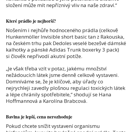
složení může mít nepříznivý vliv na naše zdraví.“
Které prádlo je nejhorší?
Nošením i nejhůře hodnoceného prádla (celkově
Hunkenmöller Invisible short basic tan z Rakouska,
na českém trhu pak Dedoles veselé bezešvé dámské
kalhotky a pánské Adidas Trunk boxerky 3 pack)
si člověk nepřivodí akutní potíže.
„Je však třeba vzít v potaz, jakému množství
nežádoucích látek jsme denně celkově vystaveni.
Domníváme se, že je klíčové, aby úřady co
nejrychleji zavedly plošnou regulaci toxických látek
a lépe chránily spotřebitele,“ shodují se Hana
Hoffmannová a Karolína Brabcová.
Bavlna je lepší, cena nerozhoduje
Pokud chcete snížit vystavení organismu