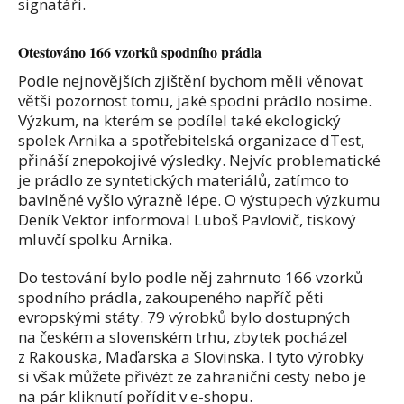
signatáři.
Otestováno 166 vzorků spodního prádla
Podle nejnovějších zjištění bychom měli věnovat
větší pozornost tomu, jaké spodní prádlo nosíme.
Výzkum, na kterém se podílel také ekologický
spolek Arnika a spotřebitelská organizace dTest,
přináší znepokojivé výsledky. Nejvíc problematické
je prádlo ze syntetických materiálů, zatímco to
bavlněné vyšlo výrazně lépe. O výstupech výzkumu
Deník Vektor informoval Luboš Pavlovič, tiskový
mluvčí spolku Arnika.
Do testování bylo podle něj zahrnuto 166 vzorků
spodního prádla, zakoupeného napříč pěti
evropskými státy. 79 výrobků bylo dostupných
na českém a slovenském trhu, zbytek pocházel
z Rakouska, Maďarska a Slovinska. I tyto výrobky
si však můžete přivézt ze zahraniční cesty nebo je
na pár kliknutí pořídit v e-shopu.