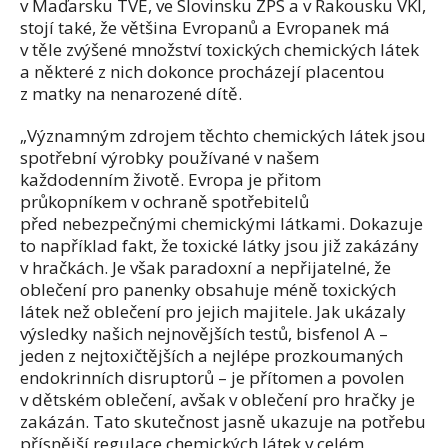
v Maďarsku TVE, ve Slovinsku ZPS a v Rakousku VKI,
stojí také, že většina Evropanů a Evropanek má
v těle zvýšené množství toxických chemických látek
a některé z nich dokonce procházejí placentou
z matky na nenarozené dítě.
„Významným zdrojem těchto chemických látek jsou
spotřební výrobky používané v našem
každodenním životě. Evropa je přitom
průkopníkem v ochraně spotřebitelů
před nebezpečnými chemickými látkami. Dokazuje
to například fakt, že toxické látky jsou již zakázány
v hračkách. Je však paradoxní a nepřijatelné, že
oblečení pro panenky obsahuje méně toxických
látek než oblečení pro jejich majitele. Jak ukázaly
výsledky našich nejnovějších testů, bisfenol A –
jeden z nejtoxičtějších a nejlépe prozkoumaných
endokrinních disruptorů – je přítomen a povolen
v dětském oblečení, avšak v oblečení pro hračky je
zakázán. Tato skutečnost jasně ukazuje na potřebu
přísnější regulace chemických látek v celém