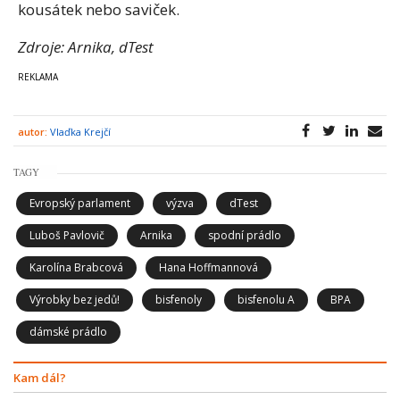
kousátek nebo saviček.
Zdroje: Arnika, dTest
autor:
Vlaďka Krejčí
TAGY
Evropský parlament
výzva
dTest
Luboš Pavlovič
Arnika
spodní prádlo
Karolína Brabcová
Hana Hoffmannová
Výrobky bez jedů!
bisfenoly
bisfenolu A
BPA
dámské prádlo
Kam dál?