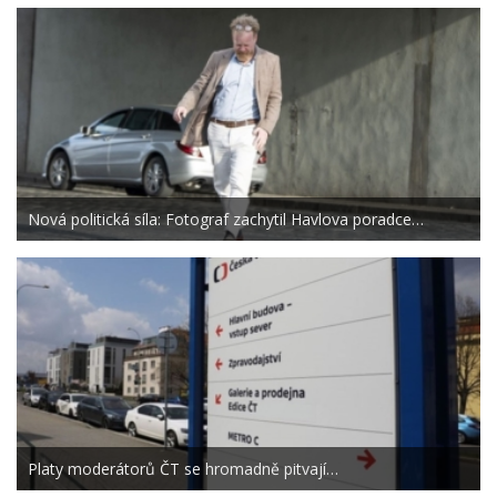
Nová politická síla: Fotograf zachytil Havlova poradce…
Platy moderátorů ČT se hromadně pitvají…