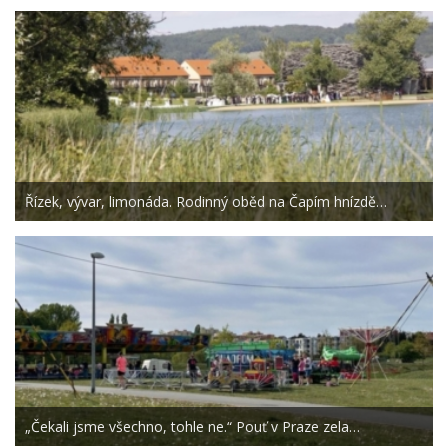
Řízek, vývar, limonáda. Rodinný oběd na Čapím hnízdě…
„Čekali jsme všechno, tohle ne.“ Pouť v Praze zela…