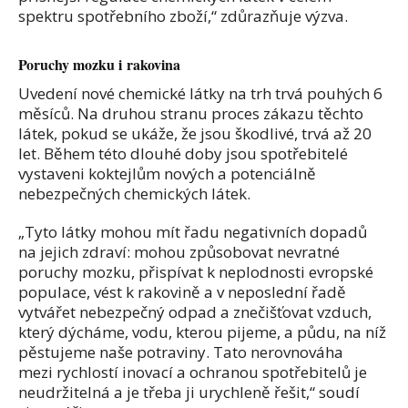
spektru spotřebního zboží,“ zdůrazňuje výzva.
Poruchy mozku i rakovina
Uvedení nové chemické látky na trh trvá pouhých 6
měsíců. Na druhou stranu proces zákazu těchto
látek, pokud se ukáže, že jsou škodlivé, trvá až 20
let. Během této dlouhé doby jsou spotřebitelé
vystaveni koktejlům nových a potenciálně
nebezpečných chemických látek.
„Tyto látky mohou mít řadu negativních dopadů
na jejich zdraví: mohou způsobovat nevratné
poruchy mozku, přispívat k neplodnosti evropské
populace, vést k rakovině a v neposlední řadě
vytvářet nebezpečný odpad a znečišťovat vzduch,
který dýcháme, vodu, kterou pijeme, a půdu, na níž
pěstujeme naše potraviny. Tato nerovnováha
mezi rychlostí inovací a ochranou spotřebitelů je
neudržitelná a je třeba ji urychleně řešit,“ soudí