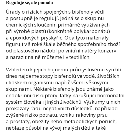
Reguluje se, ale pomalu
Úřady o rizicích spojených s bisfenoly vědí
a postupně je regulují. Jedná se o skupinu
chemických sloučenin primárně využívaných
při výrobě plastů (konkrétně polykarbonátu)
a epoxidových pryskyřic. Oba tyto materiály
figurují v široké škále běžného spotřebního zboží
od plastového nádobí po vnitřní nátěry konzerv
a narazit na ně můžeme i v textiliích.
Vzhledem k jejich hojnému průmyslovému využití
dnes najdeme stopy bisfenolů ve vodě, živočiších
i lidském organismu napříč všemi věkovými
skupinami. Některé bisfenoly jsou známé jako
endokrinní disruptory, látky narušující hormonální
systém člověka i jiných živočichů. Výzkumy u nich
prokázaly řadu negativních důsledků, například
zvýšené riziko potratu, vzniku rakoviny prsu
a prostaty, obezity nebo metabolických poruch,
neblaze působí na vývoj malých dětí a také