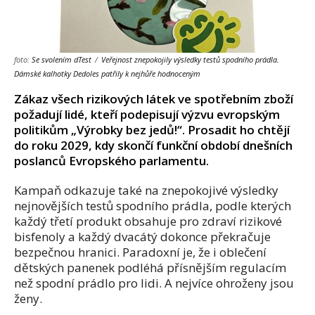
foto:
Se svolením dTest
/
Veřejnost znepokojily výsledky testů spodního prádla.
Dámské kalhotky Dedoles patřily k nejhůře hodnoceným
Zákaz všech rizikových látek ve spotřebním zboží
požadují lidé, kteří podepisují výzvu evropským
politikům „Výrobky bez jedů!“. Prosadit ho chtějí
do roku 2029, kdy skončí funkční období dnešních
poslanců Evropského parlamentu.
Kampaň odkazuje také na znepokojivé výsledky
nejnovějších testů spodního prádla, podle kterých
každý třetí produkt obsahuje pro zdraví rizikové
bisfenoly a každý dvacátý dokonce překračuje
bezpečnou hranici. Paradoxní je, že i oblečení
dětských panenek podléhá přísnějším regulacím
než spodní prádlo pro lidi. A nejvíce ohroženy jsou
ženy.