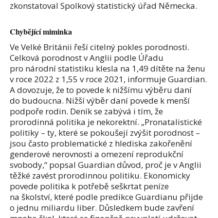
zkonstatoval Spolkový statistický úřad Německa.
Chybějící miminka
Ve Velké Británii řeší citelný pokles porodnosti.
Celková porodnost v Anglii podle Úřadu
pro národní statistiku klesla na 1,49 dítěte na ženu
v roce 2022 z 1,55 v roce 2021, informuje Guardian.
A dovozuje, že to povede k nižšímu výběru daní
do budoucna. Nižší výběr daní povede k menší
podpoře rodin. Deník se zabývá i tím, že
prorodinná politika je nekorektní. „Pronatalistické
politiky – ty, které se pokoušejí zvýšit porodnost –
jsou často problematické z hlediska zakořenění
genderové nerovnosti a omezení reprodukční
svobody,“ popsal Guardian důvod, proč je v Anglii
těžké zavést prorodinnou politiku. Ekonomicky
povede politika k potřebě seškrtat peníze
na školství, které podle predikce Guardianu přijde
o jednu miliardu liber. Důsledkem bude zavření