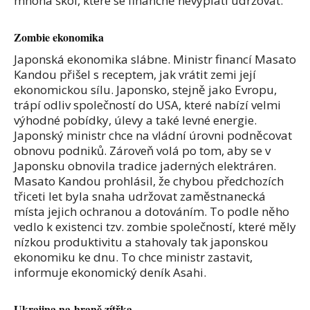
mnoha škol, které se finančně nevyplatí udržovat.
Zombie ekonomika
Japonská ekonomika slábne. Ministr financí Masato
Kandou přišel s receptem, jak vrátit zemi její
ekonomickou sílu. Japonsko, stejně jako Evropu,
trápí odliv společností do USA, které nabízí velmi
výhodné pobídky, úlevy a také levné energie.
Japonský ministr chce na vládní úrovni podněcovat
obnovu podniků. Zároveň volá po tom, aby se v
Japonsku obnovila tradice jaderných elektráren.
Masato Kandou prohlásil, že chybou předchozích
třiceti let byla snaha udržovat zaměstnanecká
místa jejich ochranou a dotováním. To podle něho
vedlo k existenci tzv. zombie společností, které měly
nízkou produktivitu a stahovaly tak japonskou
ekonomiku ke dnu. To chce ministr zastavit,
informuje ekonomický deník Asahi.
Ukrajina na hraně zítřka