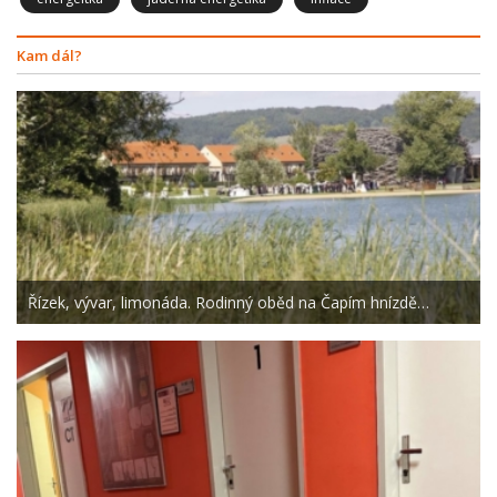
Kam dál?
Řízek, vývar, limonáda. Rodinný oběd na Čapím hnízdě…