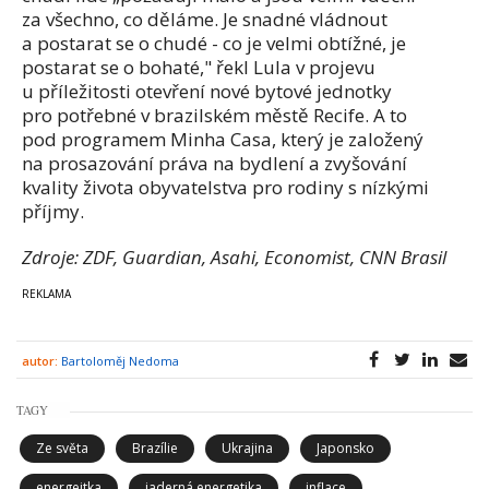
za všechno, co děláme. Je snadné vládnout
a postarat se o chudé - co je velmi obtížné, je
postarat se o bohaté," řekl Lula v projevu
u příležitosti otevření nové bytové jednotky
pro potřebné v brazilském městě Recife. A to
pod programem Minha Casa, který je založený
na prosazování práva na bydlení a zvyšování
kvality života obyvatelstva pro rodiny s nízkými
příjmy.
Zdroje: ZDF, Guardian, Asahi, Economist, CNN Brasil
autor:
Bartoloměj Nedoma
TAGY
Ze světa
Brazílie
Ukrajina
Japonsko
energeitka
jaderná energetika
inflace