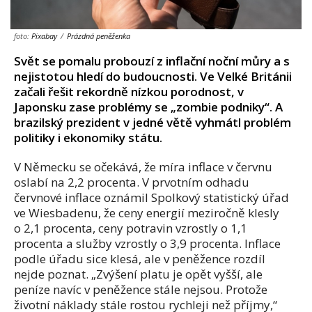
foto:
Pixabay
/
Prázdná peněženka
Svět se pomalu probouzí z inflační noční můry a s
nejistotou hledí do budoucnosti. Ve Velké Británii
začali řešit rekordně nízkou porodnost, v
Japonsku zase problémy se „zombie podniky“. A
brazilský prezident v jedné větě vyhmátl problém
politiky i ekonomiky státu.
V Německu se očekává, že míra inflace v červnu
oslabí na 2,2 procenta. V prvotním odhadu
červnové inflace oznámil Spolkový statistický úřad
ve Wiesbadenu, že ceny energií meziročně klesly
o 2,1 procenta, ceny potravin vzrostly o 1,1
procenta a služby vzrostly o 3,9 procenta. Inflace
podle úřadu sice klesá, ale v peněžence rozdíl
nejde poznat. „Zvýšení platu je opět vyšší, ale
peníze navíc v peněžence stále nejsou. Protože
životní náklady stále rostou rychleji než příjmy,“