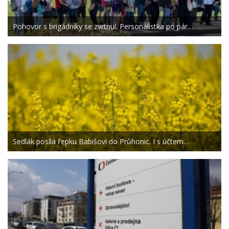
Pohovor s brigádníky se zvrtnul. Personalistka po pár…
Sedlák posílá řepku Babišovi do Průhonic. I s účtem…