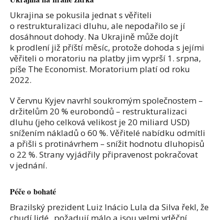
Ukrajina se pokusila jednat s věřiteli
o restrukturalizaci dluhu, ale nepodařilo se jí
dosáhnout dohody. Na Ukrajině může dojít
k prodlení již příští měsíc, protože dohoda s jejími
věřiteli o moratoriu na platby jim vyprší 1. srpna,
píše The Economist. Moratorium platí od roku
2022.
V červnu Kyjev navrhl soukromým společnostem –
držitelům 20 % eurobondů – restrukturalizaci
dluhu (jeho celková velikost je 20 miliard USD)
snížením nákladů o 60 %. Věřitelé nabídku odmítli
a přišli s protinávrhem – snížit hodnotu dluhopisů
o 22 %. Strany vyjádřily připravenost pokračovat
v jednání.
Péče o bohaté
Brazilský prezident Luiz Inácio Lula da Silva řekl, že
chudí lidé „požadují málo a jsou velmi vděční