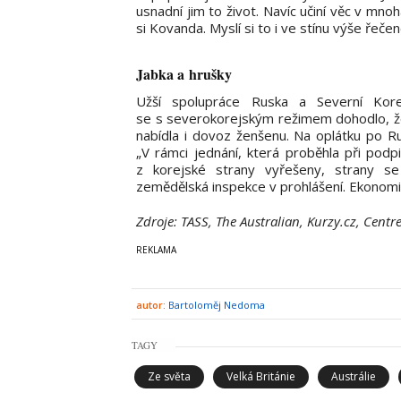
usnadní jim to život. Navíc učiní věc v mn
si Kovanda. Myslí si to i ve stínu výše řeče
Jabka a hrušky
Užší spolupráce Ruska a Severní Kor
se s severokorejským režimem dohodlo, že
nabídla i dovoz ženšenu. Na oplátku po R
„V rámci jednání, která proběhla při pod
z korejské strany vyřešeny, strany se
zemědělská inspekce v prohlášení. Ekonomik
Zdroje: TASS, The Australian, Kurzy.cz, Cent
autor:
Bartoloměj Nedoma
TAGY
Ze světa
Velká Británie
Austrálie