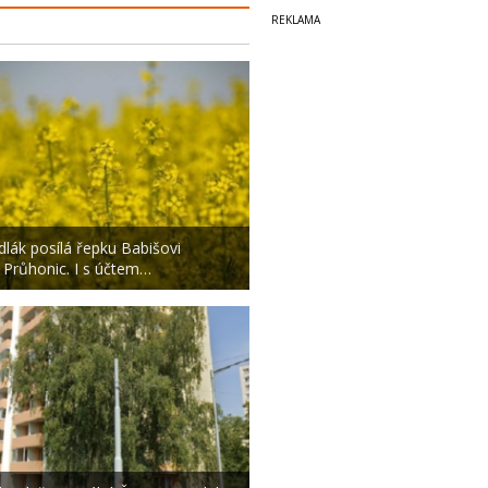
dlák posílá řepku Babišovi
 Průhonic. I s účtem…