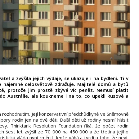
atel a zvýšila jejich výdaje, se ukazuje i na bydlení. Ti v
e nájemné celosvětově zdražuje. Majitelé domů a bytů
ě, protože jim prostě zbývá víc peněz. Nemusí platit
do Austrálie, ale koukneme i na to, co upekli Rusové a
ým rozhodnutím. Její konzervativní předchůdkyně ve Sněmovně
ory rodin jen na dvě děti. Další děti už rodiny nesmí hlásit
evy. Thinktank Resolution Foundation říká, že počet rodin
ch šest let zvýšil ze 70 000 na 450 000 a že třetina jejího
stická vláda nyní změnit. Jenže váhá a tvrdí u toho, že neví,