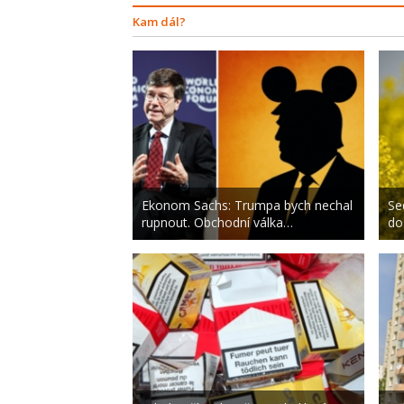
Kam dál?
Ekonom Sachs: Trumpa bych nechal
Se
rupnout. Obchodní válka…
do