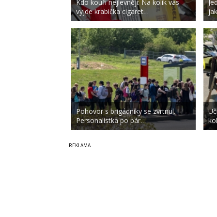
Kdo kouří nejlevněji: Na kolik vás
Je
vyjde krabička cigaret…
ja
Pohovor s brigádníky se zvrtnul.
Uč
Personalistka po pár…
ko