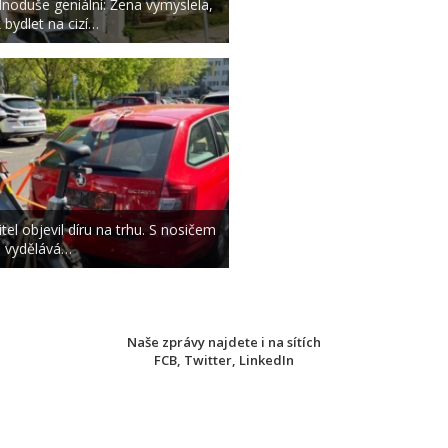
dnoduše geniální: Žena vymyslela,
k bydlet na cizí…
itel objevil díru na trhu. S nosičem
l vydělává…
Naše zprávy najdete i na sítích
FCB
,
Twitter
,
LinkedIn