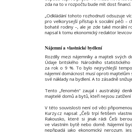
zda na to v rozpočtu bude mít dost financí.
„Odkládání tohoto rozhodnutí odsuzuje více
pro velkorysejší přístup k sociální péči –
bohaté rodiny –, ale je zde také morální r
napsal k tomu ekonomický redaktor levicové
Nájemní a vlastnické bydlení
Rozdíly mezi nájemníky a majiteli svých do
Údaje britského Národního statistickéh
za rok o 9 %. To bylo nejrychlejší temp
nájemní domácnost musí oproti majitelům sv
své náklady na bydlení. A to zásadně snižuj
Tento „fenomén“ zaujal i australský dení
majitelé domů a bytů, kteří nejsou zatížen
V této souvislosti není od věci připomen
Kurzy.cz napsal: „Češi trpí fetišem vlast
Rakousko, které si jinak rádi Češi berou
ve vlastním bytě nebo domě. Nájemní byd
nepřipadá jako ekonomický nerozum. Jest