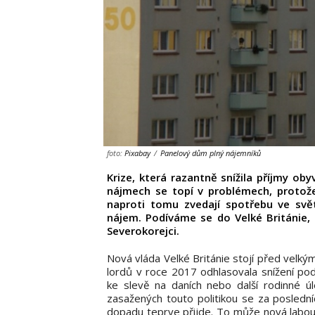
foto:
Pixabay
/
Panelový dům plný nájemníků
Krize, která razantně snížila příjmy obyv
nájmech se topí v problémech, protož
naproti tomu zvedají spotřebu ve svět
nájem. Podíváme se do Velké Británie, 
Severokorejci.
Nová vláda Velké Británie stojí před velk
lordů v roce 2017 odhlasovala snížení podp
ke slevě na daních nebo další rodinné úl
zasažených touto politikou se za poslední
dopadu teprve přijde. To může nová labouri