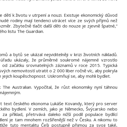
 dětí k životu v utrpení a nouzi. Existuje ekonomický důvod
 chudé rodiny mají tendenci utrácet více ze svých příjmů než
ozměr. Zbytečně tlačit další děti do nouze je zjevně špatné,“
ho listu The Guardian.
mů a bytů se ukázal nejviditelněji v krizi životních nákladů.
o úřadu ukázaly, že průměrné soukromé nájemné vzrostlo
o od začátku srovnatelných záznamů v roce 2015. Typická
ých nemovitostí utratit o 2 000 liber ročně víc, aby pokryla
e jejich koupěschopnost. Uskromňují se, aby mohli bydlet.
k The Australian. Vypočítal, že růst ekonomiky nyní táhnou
í nájemným.
out text českého ekonoma Lukáše Kovandy, který pro server
nického bydlení. V zemích, jako je Německo, Švýcarsko nebo
 za příklad, přetrvává daleko nižší podíl populace bydlící
lení je tam mnohem rozšířenější než v Česku. A nikomu to
liže tuto mentalitu Češi postupně přijmou za svoji také,