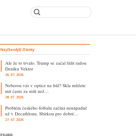
Nejčtenější články
Ale že to trvalo. Trump se začal řídit radou
Deníku Vektor
26. 07. 2026
Neberou vás v optice na hůl? Skla můžete
mít často za míň než…
28. 07. 2026
Problém českého fotbalu začíná nenápadně
už v Decathlonu. Sbírkou pro dobré…
27. 07. 2026