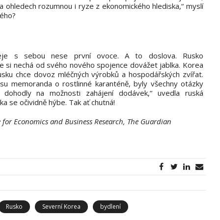
oha ohledech rozumnou i ryze z ekonomického hlediska,“ myslí
ného?
eje s sebou nese první ovoce. A to doslova. Rusko
 si nechá od svého nového spojence dovážet jablka. Korea
usku chce dovoz mléčných výrobků a hospodářských zvířat.
pisu memoranda o rostlinné karanténě, byly všechny otázky
 dohodly na možnosti zahájení dodávek,“ uvedla ruská
a se očividně hýbe. Tak ať chutná!
re for Economics and Business Research, The Guardian
Rusko
Severní Korea
bydlení