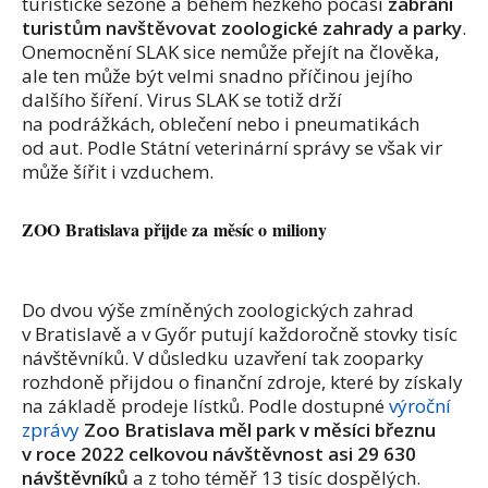
turistické sezoně a během hezkého počasí
zabrání
turistům navštěvovat zoologické zahrady a parky
.
Onemocnění SLAK sice nemůže přejít na člověka,
ale ten může být velmi snadno příčinou jejího
dalšího šíření. Virus SLAK se totiž drží
na podrážkách, oblečení nebo i pneumatikách
od aut. Podle Státní veterinární správy se však vir
může šířit i vzduchem.
ZOO Bratislava přijde za měsíc o miliony
Do dvou výše zmíněných zoologických zahrad
v Bratislavě a v Győr putují každoročně stovky tisíc
návštěvníků. V důsledku uzavření tak zooparky
rozhdoně přijdou o finanční zdroje, které by získaly
na základě prodeje lístků. Podle dostupné
výroční
zprávy
Zoo Bratislava měl park v měsíci březnu
v roce 2022 celkovou návštěvnost asi 29 630
návštěvníků
a z toho téměř 13 tisíc dospělých.