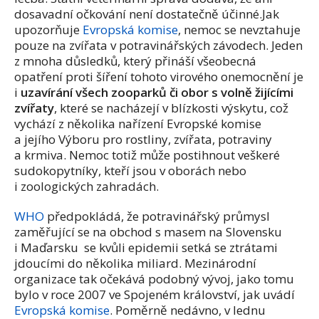
dosavadní očkování není dostatečně účinné.Jak
upozorňuje
Evropská komise
, nemoc se nevztahuje
pouze na zvířata v potravinářských závodech. Jeden
z mnoha důsledků, který přináší všeobecná
opatření proti šíření tohoto virového onemocnění je
i
uzavírání všech zooparků či obor s volně žijícími
zvířaty
, které se nacházejí v blízkosti výskytu, což
vychází z několika nařízení Evropské komise
a jejího Výboru pro rostliny, zvířata, potraviny
a krmiva. Nemoc totiž může postihnout veškeré
sudokopytníky, kteří jsou v oborách nebo
i zoologických zahradách.
WHO
předpokládá, že potravinářský průmysl
zaměřující se na obchod s masem na Slovensku
i Maďarsku se kvůli epidemii setká se ztrátami
jdoucími do několika miliard. Mezinárodní
organizace tak očekává podobný vývoj, jako tomu
bylo v roce 2007 ve Spojeném království, jak uvádí
Evropská komise
. Poměrně nedávno, v lednu