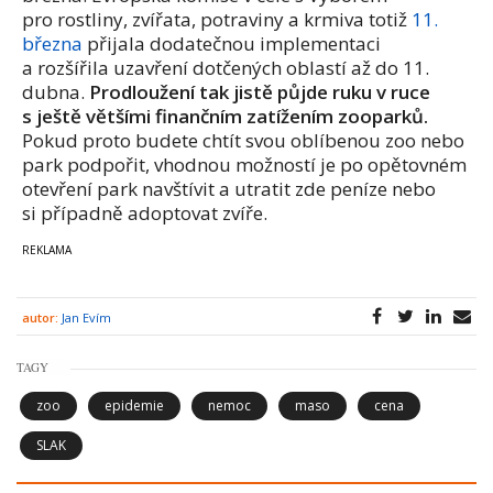
pro rostliny, zvířata, potraviny a krmiva totiž
11.
března
přijala dodatečnou implementaci
a rozšířila uzavření dotčených oblastí až do 11.
dubna.
Prodloužení tak jistě půjde ruku v ruce
s ještě většími finančním zatížením zooparků.
Pokud proto budete chtít svou oblíbenou zoo nebo
park podpořit, vhodnou možností je po opětovném
otevření park navštívit a utratit zde peníze nebo
si případně adoptovat zvíře.
autor:
Jan Evím
TAGY
zoo
epidemie
nemoc
maso
cena
SLAK