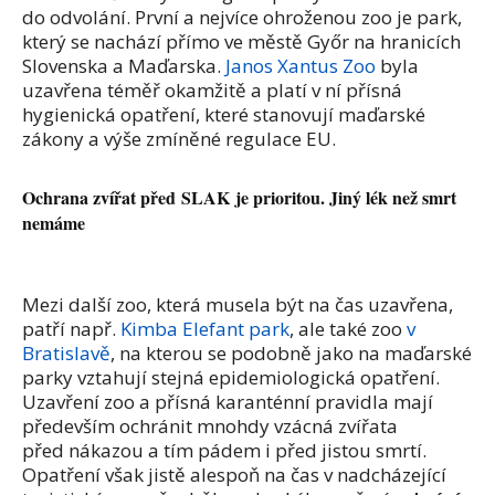
do odvolání. První a nejvíce ohroženou zoo je park,
který se nachází přímo ve městě Győr na hranicích
Slovenska a Maďarska.
Janos Xantus Zoo
byla
uzavřena téměř okamžitě a platí v ní přísná
hygienická opatření, které stanovují maďarské
zákony a výše zmíněné regulace EU.
Ochrana zvířat před SLAK je prioritou. Jiný lék než smrt
nemáme
Mezi další zoo, která musela být na čas uzavřena,
patří např.
Kimba Elefant park
, ale také zoo
v
Bratislavě
, na kterou se podobně jako na maďarské
parky vztahují stejná epidemiologická opatření.
Uzavření zoo a přísná karanténní pravidla mají
především ochránit mnohdy vzácná zvířata
před nákazou a tím pádem i před jistou smrtí.
Opatření však jistě alespoň na čas v nadcházející