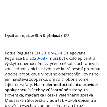
Opatření regulace SLAK přichází z EU
Podle Regulace
EU 2016/429
a Delegované
Regulace
EU 2020/687
musí být okolo epicentra
výskytu onemocnění vytyčeno několik ochranných
zón. Jednou z nich je i zóna ve které nesmí probíhat
v době propuknutí virového onemocnění lov nebo
jen návštěva zooparků, ohrad či obor s volně
žijícími zvířaty.
Na implementaci těchto pravidel
spolupracují všechny zúčastněné strany
, tzn.
slovenská, maďarská i česká veterinární správa.
Maďarská i Slovenská vláda tak v okolí epicentra
uzavřela všechny zoologické parky a to až