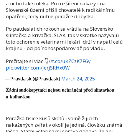
a nebo také mléka. Po rozšíření nákazy i na
Slovenské území přišli chovatelé k radikálnímu
opatření, tedy nutné porážce dobytka.
Po päťdesiatich rokoch sa vrátila na Slovensko
slintačka a krívačka. SLAK, tak v skratke nazývajú
toto ochorenie veterinárni lekári, drží v napätí celú
krajinu - od poľnohospodárov až po vládu.
Prečítajte si viac 👇️
//t.co/uKZCzK7F6y
pic.twitter.com/JerjSRHx0W
— Pravda.sk (@Pravdask)
March 24, 2025
Žádní sudokopytníci nejsou uchráněni před slintavkou
a kulhavkou
Porážka tisíce kusů skotů i volně žijících
nakažených zvířat v okolí je jediná, člověku známá
léčba. Státní veterinární správa dodává, že ani