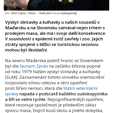
foto:
Brett Sayles / Pexels
/
Dívka fotící se se sudokopytníky
Výskyt slintavky a kulhavky u našich sousedů v
Maďarsku a na Slovensku zamával nejen trhem s
prodejem masa, ale má i svoje další konsekvence.
V souvislostí s epidemií totiž zavřely i zoo. Jejich
ztráty spojené s blížící se turistickou sezonou
mohou být likvidační.
Na severu Maďarska poblíž hranic se Slovenskem
byl dle
Seznam Zpráv
na začátku března poprvé
od roku 1979 hlášen výskyt slintavky a kulhavky
(SLAK). Zaznamenání tohoto virového onemocnění
rozpoutalo silnou odezvu a sérii opatření
proti šíření nemoci, která dle
Státní veterinární
správy
napadá v podstatě každého sudokopytníka
a šíří se velmi rychle
. Nejsignifikantnější opatření,
které rezonuje společností je především zákaz
vývozu masa, živých kusů skotu a jiného dobytka,