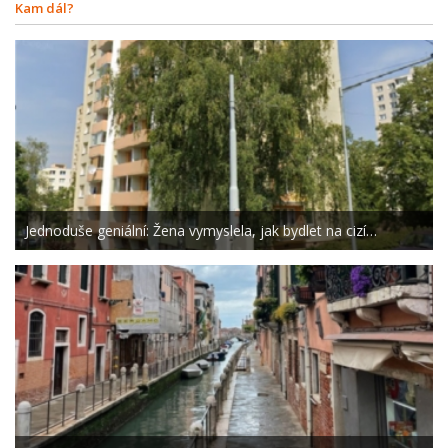
Kam dál?
Jednoduše geniální: Žena vymyslela, jak bydlet na cizí…