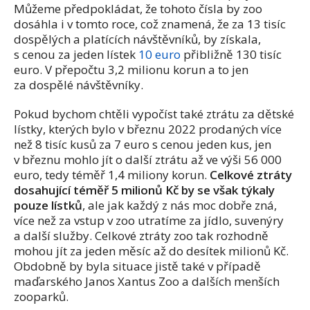
Můžeme předpokládat, že tohoto čísla by zoo
dosáhla i v tomto roce, což znamená, že za 13 tisíc
dospělých a platících návštěvníků, by získala,
s cenou za jeden lístek
10 euro
přibližně 130 tisíc
euro. V přepočtu 3,2 milionu korun a to jen
za dospělé návštěvníky.
Pokud bychom chtěli vypočíst také ztrátu za dětské
lístky, kterých bylo v březnu 2022 prodaných více
než 8 tisíc kusů za 7 euro s cenou jeden kus, jen
v březnu mohlo jít o další ztrátu až ve výši 56 000
euro, tedy téměř 1,4 miliony korun.
Celkové ztráty
dosahující téměř 5 milionů Kč by se však týkaly
pouze lístků
, ale jak každý z nás moc dobře zná,
více než za vstup v zoo utratíme za jídlo, suvenýry
a další služby. Celkové ztráty zoo tak rozhodně
mohou jít za jeden měsíc až do desítek milionů Kč.
Obdobně by byla situace jistě také v případě
maďarského Janos Xantus Zoo a dalších menších
zooparků.