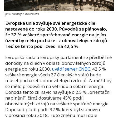
foto:
Pixabay
/
ilustrativní
Evropská unie zvyšuje své energetické cíle
nastavené do roku 2030. Původně se plánovalo,
že 32 % veškeré spotřebované energie na jejím
území by mělo pocházet z obnovitelných zdrojů.
Teď se tento podíl zvedl na 42,5 %.
Evropská rada a Evropský parlament se předběžně
dohodly na cílech v oblasti obnovitelných zdrojů
energie do roku 2030,
uvádí server CNBC
. 42,5 %
veškeré energie všech 27 členských států bude
muset pocházet z obnovitelných zdrojů. Zaměřit by
se mělo především na větrnou a solární energii.
Dohoda tento cíl navíc navyšuje o 2,5 % „orientační
naplnění“, čímž dostáváme 45% podíl
obnovitelných zdrojů na veškeré spotřebě energie.
Doposud platil podíl 32 %, který byl stanoven
v prosinci roku 2018. Tuto změnu musí dále