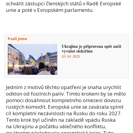
schválit zástupci členských států v Radě Evropské
unie a poté v Evropském parlamentu.
Psali jsme
Ukrajina je připravena opět začít
vyvážet elektřinu
03. 04. 2023
Jedním z motivů těchto opatření je snaha urychlit
odklon od fosilních paliv. Tímto krokem by se mělo
pomoci dosáhnout kompletního omezení dovozu
ruských komodit. Evropská unie se zavázala splnit
cíl kompletní nezávislosti na Rusku do roku 2027.
Tento krok byl učiněn na základě vpádu Ruska
na Ukrajinu a počátku válečného konfliktu,
po kterém následovala energetická krize. Tyto