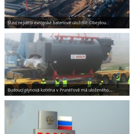
Staví největší evropské bateriové úložiště. Obejdou…
Budoucí plynová kotelna v Prunéřově má uloženého…