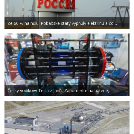
Ze 60 % na nulu. Pobaltské státy vypnuly elektřinu a co…
Český vodíkový Tesla z Jančí: Zapomeňte na baterie,…