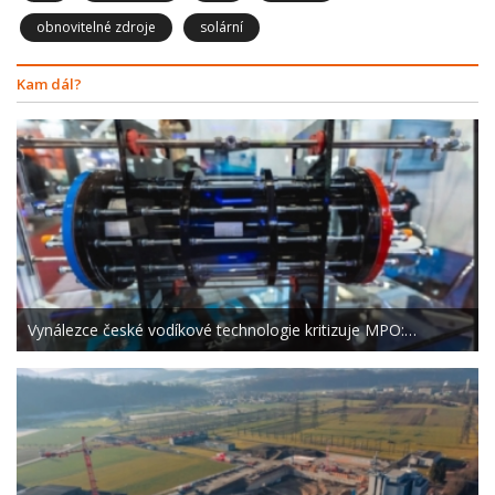
obnovitelné zdroje
solární
Kam dál?
Vynálezce české vodíkové technologie kritizuje MPO:…