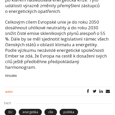
události výrazně změnily přemýšlení zástupců
o energetických opatřeních.
Celkovým cílem Evropské unie je do roku 2050
dosáhnout uhlíkové neutrality a do roku 2030
snížit čisté emise skleníkových plynů alespoň o 55
%. Dále by se měl sjednotit legislativní rámec všech
členských států v oblasti klimatu a energetiky.
Podle výzkumu nezávislé energetické společnosti
Ember se zdá, že Evropa na cestě k dosažení svých
cílů ještě předběhne předpokládaný
harmonogram.
autor:
TAGY
EU
energetika
cíle
politika