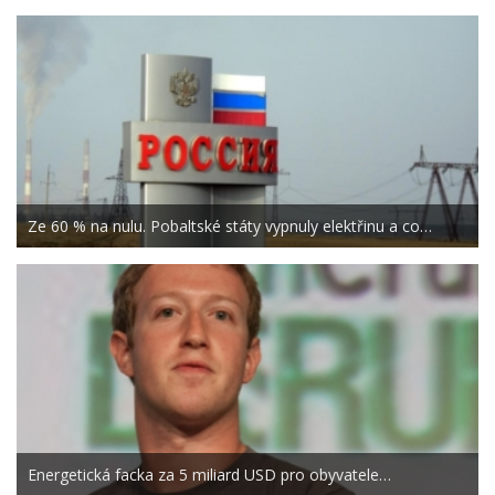
Ze 60 % na nulu. Pobaltské státy vypnuly elektřinu a co…
Energetická facka za 5 miliard USD pro obyvatele…