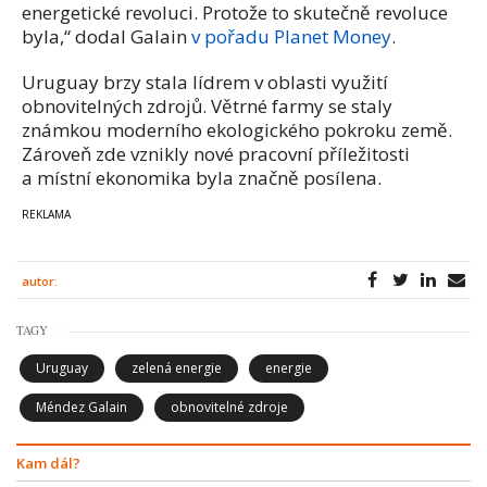
energetické revoluci. Protože to skutečně revoluce
byla,“ dodal Galain
v pořadu Planet Money
.
Uruguay brzy stala lídrem v oblasti využití
obnovitelných zdrojů. Větrné farmy se staly
známkou moderního ekologického pokroku země.
Zároveň zde vznikly nové pracovní příležitosti
a místní ekonomika byla značně posílena.
autor:
TAGY
Uruguay
zelená energie
energie
Méndez Galain
obnovitelné zdroje
Kam dál?