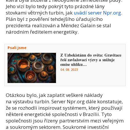
Jeho vizí bylo tedy pokrýt tyto prázdné lány
stovkami větrných turbín, jak
uvádí server Npr.org
.
Plán byl z pověření tehdejšího úřadujícího
prezidenta realizován a Méndez Galain se stal
národním ředitelem energetiky.
Psali jsme
Z Uzbekistánu do světa: Gravitace
řeší zavlažovací výzvy a snižuje
emise uhlíku…
04. 08. 2023
Otázkou bylo, jak zaplatit veškeré náklady
na výstavbu turbín. Server Npr.org dále konstatuje,
že se rozhodli inspirovat systémem, který používají
některé energetické společnosti v Brazílii. Tyto
společnosti jsou řízeny partnerstvím mezi veřejným
a soukromým sektorem. Soukromé investiční