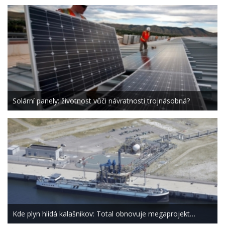
Solární panely: životnost vůči návratnosti trojnásobná?
Kde plyn hlídá kalašnikov: Total obnovuje megaprojekt…