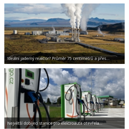
Ideální jaderný reaktor? Průměr 75 centimetrů a přes…
Největší dobíjecí stanice pro elektroauta otevřela…