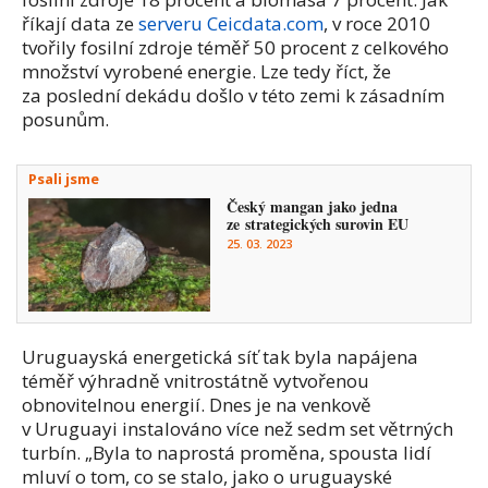
říkají data ze
serveru Ceicdata.com
, v roce 2010
tvořily fosilní zdroje téměř 50 procent z celkového
množství vyrobené energie. Lze tedy říct, že
za poslední dekádu došlo v této zemi k zásadním
posunům.
Psali jsme
Český mangan jako jedna
ze strategických surovin EU
25. 03. 2023
Uruguayská energetická síť tak byla napájena
téměř výhradně vnitrostátně vytvořenou
obnovitelnou energií. Dnes je na venkově
v Uruguayi instalováno více než sedm set větrných
turbín. „Byla to naprostá proměna, spousta lidí
mluví o tom, co se stalo, jako o uruguayské