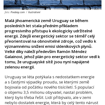
foto:
Pixabay.com
/
Ilustrativní
Malá jihoamerická země Uruguay se během
posledních let stala předním příkladem
progresivního přístupu k ekologicky udržitelné
energii. Zdejší energetický sektor se téměř celý
přeorientoval na obnovitelné zdroje, což vedlo k
významnému snížení emisí skleníkových plynů.
Velké díky náleží především Ramón Méndez
Galainovi, jehož plán pro energetický sektor vedl k
tomu, že uruguayské sítě jsou nyní napájené
zelenou energií.
Uruguay se léta potýkala s nedostatkem energie
a s častými výpadky proudu, se kterými země
bojovala od počátku nového tisíciletí. S populací
o objemu 3,5 milionu obyvatel, nastal problém,
který bylo třeba řešit. Lidí přibývalo, ale v zemi
nebylo dostatek energie, která by celý tento nárust