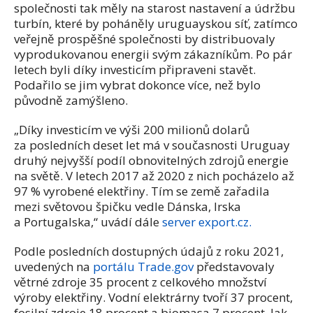
společnosti tak měly na starost nastavení a údržbu
turbín, které by poháněly uruguayskou síť, zatímco
veřejně prospěšné společnosti by distribuovaly
vyprodukovanou energii svým zákazníkům. Po pár
letech byli díky investicím připraveni stavět.
Podařilo se jim vybrat dokonce více, než bylo
původně zamýšleno.
„Díky investicím ve výši 200 milionů dolarů
za posledních deset let má v současnosti Uruguay
druhý nejvyšší podíl obnovitelných zdrojů energie
na světě. V letech 2017 až 2020 z nich pocházelo až
97 % vyrobené elektřiny. Tím se země zařadila
mezi světovou špičku vedle Dánska, Irska
a Portugalska,“ uvádí dále
server export.cz.
Podle posledních dostupných údajů z roku 2021,
uvedených na
portálu Trade.gov
představovaly
větrné zdroje 35 procent z celkového množství
výroby elektřiny. Vodní elektrárny tvoří 37 procent,
fosilní zdroje 18 procent a biomasa 7 procent. Jak